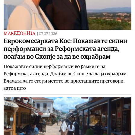
МАКЕДОНИЈА
|
07.07.2026
Еврокомесарката Кос: Покажавте силни
перформанси за Реформската агенда,
доаѓам во Скопјe за да ве охрабрам
Покажавте силни перформанси во рамките на
Реформската агенда. Доаѓам во Скопјe за да ја охрабрам
Владата да го стори истото во пристапните преговори,
затоа што