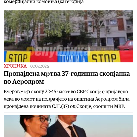
комерцијални комбиња (категорија
ХРОНИКА
|
07.07.2026
Пронајдена мртва 37-годишна скопјанка
во Аеродром
Вчеравечер околу 22:45 часот во СВР Скопје е пријавено
дека во домот на подрачјето на општина Аеродром била
пронајдена почината С.П.(37) од Скопје, соопшти МВР.