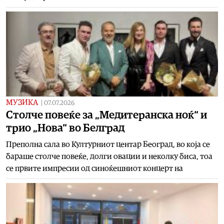
МУЗИКА
|
07.07.2026
Столче повеќе за „Медитеранска ноќ“ и
трио „Нова“ во Белград
Преполна сала во Културниот центар Београд, во која се
бараше столче повеќе, долги овации и неколку биса, тоа
се првите импресии од синоќешниот концерт на