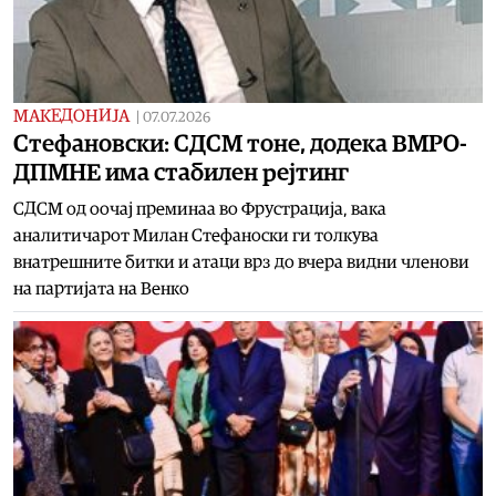
МАКЕДОНИЈА
|
07.07.2026
Стефановски: СДСМ тоне, додека ВМРО-
ДПМНЕ има стабилен рејтинг
СДСМ од оочај преминаа во Фрустрација, вака
аналитичарот Милан Стефаноски ги толкува
внатрешните битки и атаци врз до вчера видни членови
на партијата на Венко