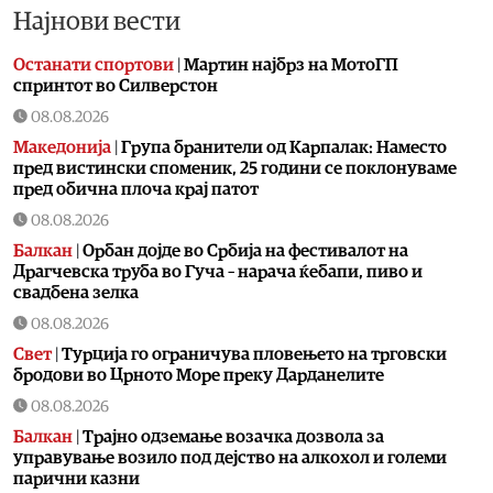
Најнови вести
Останати спортови
|
Мартин најбрз на МотоГП
спринтот во Силверстон
08.08.2026
Македонија
|
Група бранители од Карпалак: Наместо
пред вистински споменик, 25 години се поклонуваме
пред обична плоча крај патот
08.08.2026
Балкан
|
Орбан дојде во Србија на фестивалот на
Драгчевска труба во Гуча – нарача ќебапи, пиво и
свадбена зелка
08.08.2026
Свет
|
Турција го ограничува пловењето на трговски
бродови во Црното Море преку Дарданелите
08.08.2026
Балкан
|
Трајно одземање возачка дозвола за
управување возило под дејство на алкохол и големи
парични казни