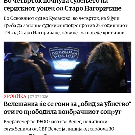
Во четврток почнува судењето на
серискиот убиец од Старо Нагоричане
Во Основниот суд во Куманово, во четврток, на 9 јули
треба да започне судскиот процес против 25-годишниот
Т.Б. од Старо Нагоричане, обвинет за повеќе кривични
ХРОНИКА
|
07.07.2026
Велешанка ќе се гони за „обид за убиство“
оти го прободила вонбрачниот сопруг
Вчеравечер во 19:00 часот во Велес, полициски
службеници од СВР Велес ја лишија од слобода 30-