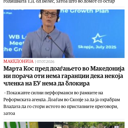
годишната Т.Д. од Велес, затоа што во домот со остар
МАКЕДОНИЈА
|
07.07.2026
Maрта Кос пред доаѓањето во Македонија
ни порача оти нема гаранции дека некоја
членка на ЕУ нема да блокира
- Покажавте силни перформанси во рамките на
Реформската агенда. Доаѓам во Скопјe за да ја охрабрам
Владата да го стори истото во пристапните преговори,
затоа