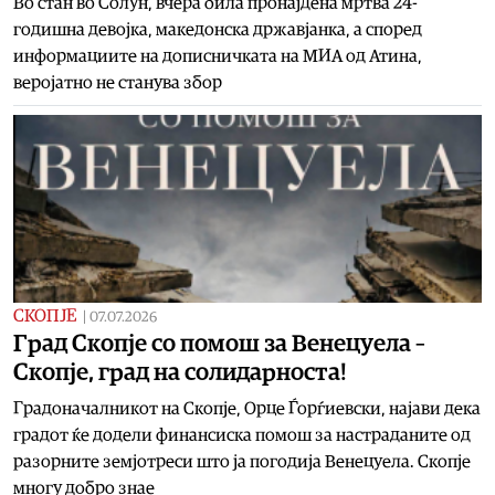
Во стан во Солун, вчера била пронајдена мртва 24-
годишна девојка, македонска државјанка, а според
информациите на дописничката на МИА од Атина,
веројатно не станува збор
СКОПЈЕ
|
07.07.2026
Град Скопје со помош за Венецуела –
Скопје, град на солидарноста!
Градоначалникот на Скопје, Орце Ѓорѓиевски, најави дека
градот ќе додели финансиска помош за настраданите од
разорните земјотреси што ја погодија Венецуела. Скопје
многу добро знае