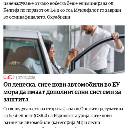
изненадување откако ноќеска беше елиминирана од
Белгија по поразот од 1:4 и со тоа Мундијалот го заврши
во осминафиналето. Охрабрени
СВЕТ
|
07.07.2026
Од денеска, сите нови автомобили во ЕУ
мора да имаат дополнителни системи за
заштита
Со воведувањето на втората фаза од Општата регулатива
за безбедност (GSR2) на Европската унија, сите нови
патнички автомобили (категорија M1) и лесни