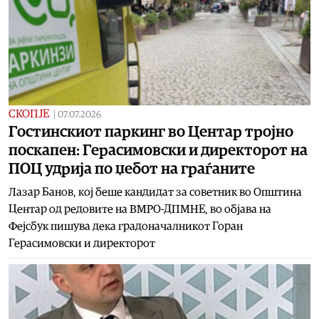
СКОПЈЕ
|
07.07.2026
Гостинскиот паркинг во Центар тројно
поскапен: Герасимовски и директорот на
ПОЦ удрија по џебот на граѓаните
Лазар Банов, кој беше кандидат за советник во Општина
Центар од редовите на ВМРО-ДПМНЕ, во објава на
Фејсбук пишува дека градоначалникот Горан
Герасимовски и директорот