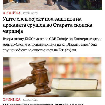
ХРОНИКА
|
07.07.2026
Уште еден објект под заштита на
државата срушен во Старата скопска
чаршија
Вчера околу 12:00 часот во СВР Скопје од Конзерваторски
центар-Скопје е пријавено дека на ул.„Лазар Танев“ бил
срушен објект во сопственост на Е.Т. (29) од
ХРОНИКА
|
07.07.2026