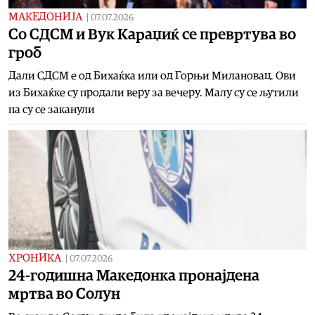
МАКЕДОНИЈА
|
07.07.2026
Со СДСМ и Вук Караџиќ се превртува во
гроб
Дали СДСМ е од Бихаќка или од Горњи Милановац. Ови
из Бихаќке су продали веру за вечеру. Малу су се љутили
па су се заканули
ХРОНИКА
|
07.07.2026
24-годишна Македонка пронајдена
мртва во Солун