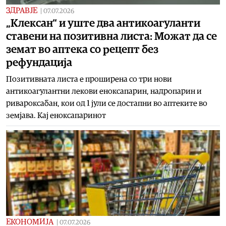
ЗДРАВЈЕ
|
07.07.2026
„Клексан“ и уште два антикоагуланти
ставени на позитивна листа: Можат да се
земат во аптека со рецепт без
рефундација
Позитивната листа е проширена со три нови
антикоагулантни лекови еноксапарин, надропарин и
ривароксабан, кои од 1 јули се достапни во аптеките во
земјава. Кај еноксапаринот
ЕКОНОМИЈА
|
07.07.2026