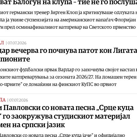
ват Балогун на клупа – тие не го послуш
иот германски тренер Јирген Клоп ја критикуваше одлуката 
а ја укине суспензијата на американскиот напаѓач Флоријан
н пред осминафиналниот натпревар на Светското првенство
АЛ
|
07.07.2026
ар вечерва го почнува патот кон Лигата
пионите
нскиот фудбалски првак Вардар го започнува својот настап 
ките натпреварувања за сезоната 2026/27. На домашен терен
о-црните“ се домаќини на финскиот КуПС во првиот
ДА
|
07.07.2026
 Павловски со новата песна „Срце куца
“ го заокружува студискиот материјал
ен на српски јазик
авловски со новата песна „Срце куца јаче“ и официјално