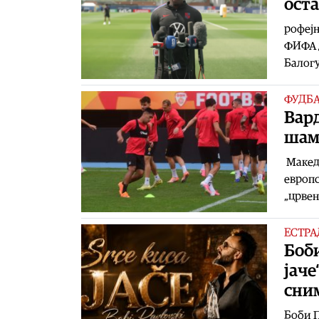
оста
рофејн
ФИФА д
Балогу
ФУДБ
Вард
шам
Македо
европс
„црвен
ЕСТРА
Боби
јаче
сним
Боби П