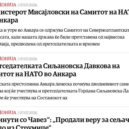
ДОНИЈА
|
07.07.2026
истерот Мисајловски на Самитот на Н
Анкара
а и утре во Анкара се одржува Самитот на Северноатлантска
сата, каде нашата држава ќе биде претставена од највисока
ција, предводена од претседателката и врховен
ДОНИЈА
|
07.07.2026
тседателката Сиљановска Давкова на
итот на НАТО во Анкара
ската престолнина Анкара денеска почнува дводневниот сами
а кој ќе учествува и претседателката Гордана Сиљановска-Да
ре ќе учествува на Состанокот на
ДОНИЈА
|
07.07.2026
инути со Чавез“: „Продали веру за сеља
ло из Струмице“