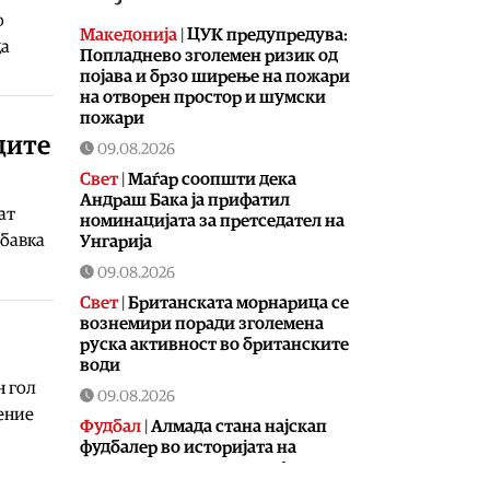
о
Македонија
|
ЦУК предупредува:
ца
Попладнево зголемен ризик од
појава и брзо ширење на пожари
на отворен простор и шумски
пожари
ците
09.08.2026
Свет
|
Маѓар соопшти дека
Андраш Бака ја прифатил
ат
номинацијата за претседател на
абавка
Унгарија
09.08.2026
Свет
|
Британската морнарица се
вознемири поради зголемена
руска активност во британските
води
н гол
09.08.2026
ение
Фудбал
|
Алмада стана најскап
фудбалер во историјата на
аргентинската лига – од Атлетико
премина во Ривер Плата