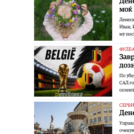
Дене
моќ
Денеск
Иван, 
му пос
ФУДБ
Завр
доз
По убе
САД го
селекц
СЕРВ
Дене
Управ
очекув