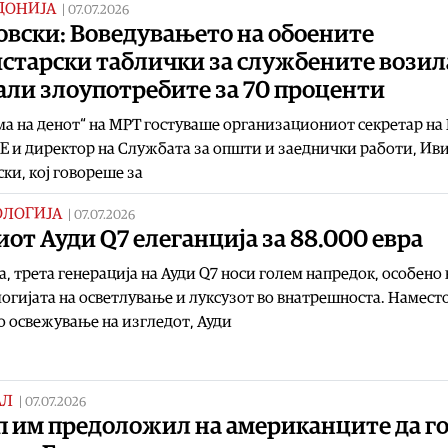
ДОНИЈА
|
07.07.2026
овски: Воведувањето на обоените
старски таблички за службените возил
али злоупотребите за 70 проценти
ма на денот“ на МРТ гостуваше организациониот секретар на
 и директор на Службата за општи и заеднички работи, Ив
ки, кој говореше за
ОЛОГИЈА
|
07.07.2026
от Ауди Q7 eлеганција за 88.000 евра
, трета генерација на Ауди Q7 носи голем напредок, особено 
огијата на осветлување и луксузот во внатрешноста. Намест
 освежување на изгледот, Ауди
АЛ
|
07.07.2026
п им предоложил на американците да г