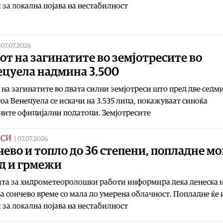
 за локална појава на нестабилност
|
07.07.2026
от на загинатите во земјотресите во
ецуела надмина 3.500
 на загинатите во двата силни земјотреси што пред две седми
оа Венецуела се искачи на 3.535 лица, покажуваат синоќа
ните официјални податоци. Земјотресите
ИСИ
|
07.07.2026
ево и топло до 36 степени, попладне м
д и грмежи
ата за хидрометеоролошки работи информира дека денеска 
а сончево време со мала до умерена облачност. Попладне ќе
 за локална појава на нестабилност