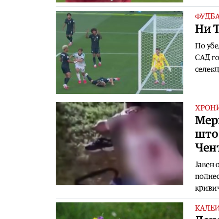
ФУДБ
Ни Т
По убе
САД го
селекц
ХРОН
Мерк
што 
Чен
Јавен 
поднес
кривич
КАЛЕ