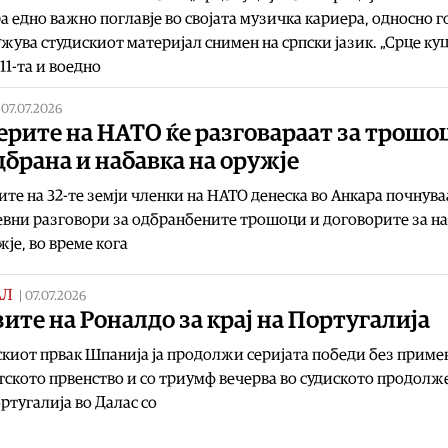
а едно важно поглавје во својата музичка кариера, односно г
жува студискиот материјал снимен на српски јазик. „Срце ку
 11-та и воедно
|
07.07.2026
ерите на НАТО ќе разговараат за трошо
дбрана и набавка на оружје
те на 32-те земји членки на НАТО денеска во Анкара почнува
вни разговори за одбранбените трошоци и договорите за н
жје, во време кога
АЛ
|
07.07.2026
ите на Роналдо за крај на Португалија
киот првак Шпанија ја продолжи серијата победи без приме
тското првенство и со триумф вечерва во судиското продолж
ртугалија во Далас со