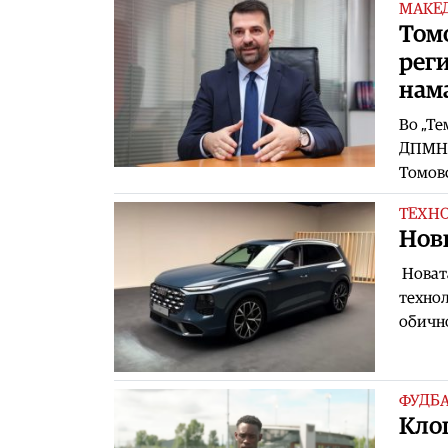
МАКЕ
Том
реги
нам
Во „Те
ДПМНЕ
Томовс
ТЕХН
Нови
Новата
технол
обично
ФУДБ
Kло