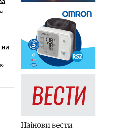
аа
на
 на
во
Најнови вести