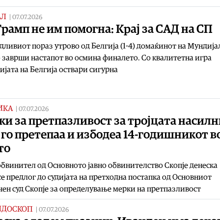
АЛ
|
07.07.2026
рамп не им помогна: Крај за САД на СП
дливиот пораз утрово од Белгија (1-4) домаќинот на Мундија
 заврши настапот во осмина финалето. Со квалитетна игра
ијата на Белгија оствари сигурна
ИКА
|
07.07.2026
и за претпазливост за тројцата насил
го претепаа и избодеа 14-годишникот в
то
обвинител од Основното јавно обвинителство Скопје денеска
е предлог до судијата на претходна постапка од Основниот
ен суд Скопје за определување мерки на претпазливост
ИДОСКОП
|
07.07.2026