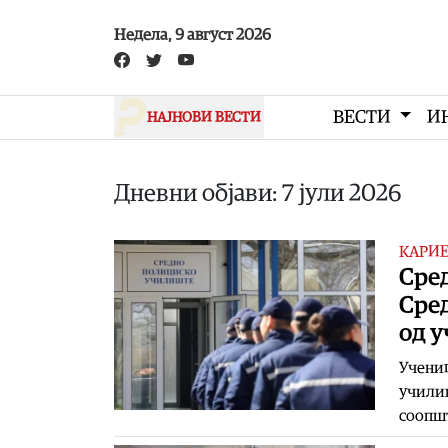
Skip to main content
Недела, 9 август 2026
ВЕСТИ
И
НАЈНОВИ ВЕСТИ
Дневни објави: 7 јули 2026
КАРИЕ
Сре
Сред
од 
Учениц
училиш
соопшт