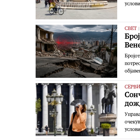
услови
СВЕТ
Број
Вен
Бројот
потрес
објаве
СЕРВ
Сонч
дож
Управ
очекув
услови