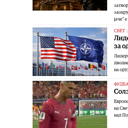
затвор
заокру
јаче“ е
СВЕТ
Лид
за о
Лидери
дводне
на ору
ФУДБ
Солз
Европс
на Све
над По