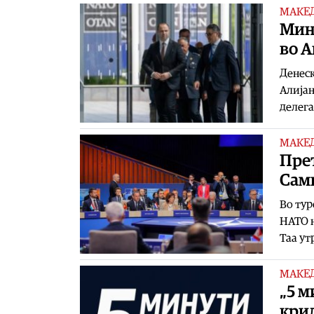
МАКЕ
Мин
во 
Денеск
Алијан
делега
МАКЕ
Пре
Сам
Во тур
НАТО н
Таа ут
МАКЕ
„5 м
кри