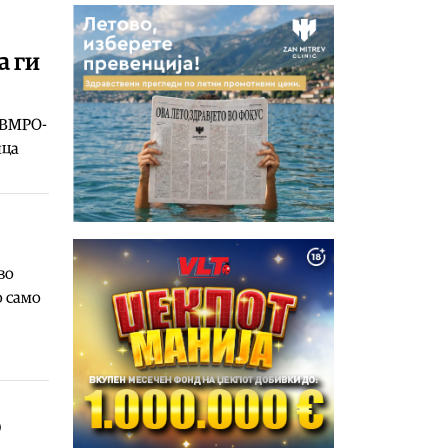
а ги
 ВМРО-
ица
во
о само
о