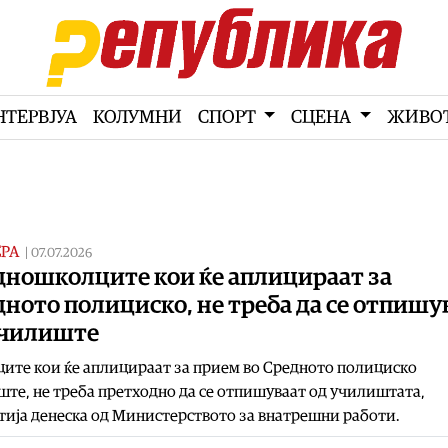
НТЕРВЈУА
КОЛУМНИ
СПОРТ
СЦЕНА
ЖИВО
РА
|
07.07.2026
дношколците кои ќе аплицираат за
ното полициско, не треба да се отпишу
училиште
ите кои ќе аплицираат за прием во Средното полициско
те, не треба претходно да се отпишуваат од училиштата,
ија денеска од Министерството за внатрешни работи.