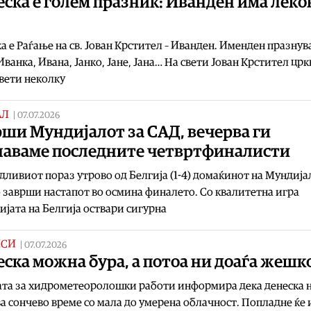
ска е голем празник: Иванден има леко
а е Раѓање на св. Јован Крстител – Иванден. Именден празнув
Иванка, Ивана, Јанко, Јане, Јана… На свети Јован Крстител црк
вети неколку
АЛ
|
07.07.2026
ши Мундијалот за САД, вечерва ги
наваме последните четвртфиналисти
дливиот пораз утрово од Белгија (1-4) домаќинот на Мундија
 заврши настапот во осмина финалето. Со квалитетна игра
ијата на Белгија оствари сигурна
ИСИ
|
07.07.2026
ска можна бура, а потоа ни доаѓа жешк
ата за хидрометеоролошки работи информира дека денеска 
а сончево време со мала до умерена облачност. Попладне ќе