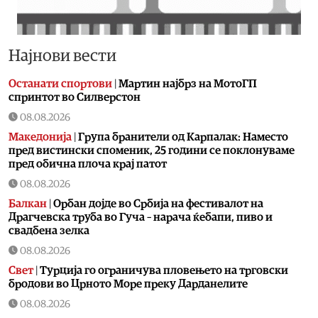
Најнови вести
Останати спортови
|
Мартин најбрз на МотоГП
спринтот во Силверстон
08.08.2026
Македонија
|
Група бранители од Карпалак: Наместо
пред вистински споменик, 25 години се поклонуваме
пред обична плоча крај патот
08.08.2026
Балкан
|
Орбан дојде во Србија на фестивалот на
Драгчевска труба во Гуча – нарача ќебапи, пиво и
свадбена зелка
08.08.2026
Свет
|
Турција го ограничува пловењето на трговски
бродови во Црното Море преку Дарданелите
08.08.2026