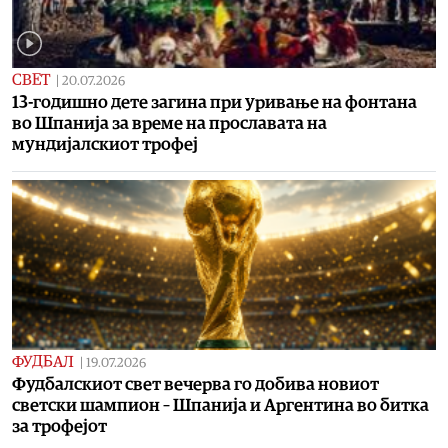
СВЕТ
|
20.07.2026
13-годишно дете загина при уривање на фонтана
во Шпанија за време на прославата на
мундијалскиот трофеј
ФУДБАЛ
|
19.07.2026
Фудбалскиот свет вечерва го добива новиот
светски шампион – Шпанија и Аргентина во битка
за трофејот