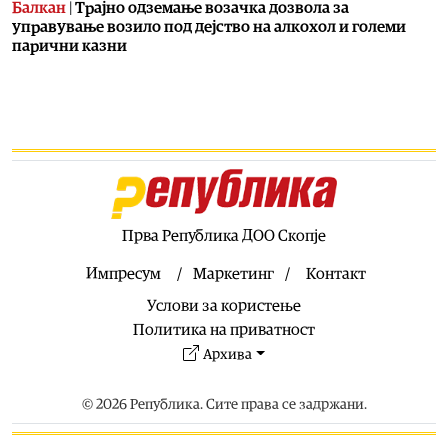
Балкан
|
Трајно одземање возачка дозвола за
управување возило под дејство на алкохол и големи
парични казни
08.08.2026
Свет
|
Повеќе од 178.000 мигранти во последните
неколку месеци ја напуштија Јужна Африка
08.08.2026
Свет
|
Иран: Отворањето на Ормутскиот Теснец зависи
од САД
08.08.2026
Прва Република ДОО Скопје
Останати спортови
|
Катерина Ацевска светска
вицешампионка во џиу-џицу
Импресум
Маркетинг
Контакт
08.08.2026
Услови за користење
Патувања
|
Матера – градот од камен кој како феникс се
Политика на приватност
издигнал од пепелта на срамот, бедата и заборавот
Архива
08.08.2026
Фудбал
|
Убедлив триумф на Тиквеш над Башкими
© 2026 Република. Сите права се задржани.
08.08.2026