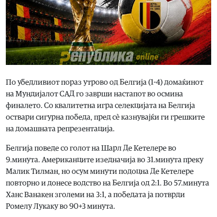
По убедливиот пораз утрово од Белгија (1-4) домаќинот
на Мундијалот САД го заврши настапот во осмина
финалето. Со квалитетна игра селекцијата на Белгија
оствари сигурна победа, пред сè казнувајќи ги грешките
на домашната репрезентација.
Белгија поведе со голот на Шарл Де Кетелере во
9.минута. Американците изедначија во 31.минута преку
Малик Тилман, но осум минути подоцна Де Кетелере
повторно и донесе водство на Белгија од 2:1. Во 57.минута
Ханс Ванакен зголеми на 3:1, а победата ја потврди
Ромелу Лукаку во 90+3 минута.