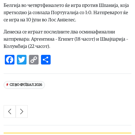
Белгија во четвртфиналето ќе игра против Шпанија, која
претходно ја совлада Португалија со 1:0. Натпреварот ќе
се игра на 10 јули во Лос Анџелес.
Денеска се играат последните два осминафинални
натпревара: Аргентина – Египет (18 часот) и Швајцарија –
Колумбија (22 часот).
Facebook
Twitter
Copy
Share
Link
СП ВО ФУДБАЛ 2026