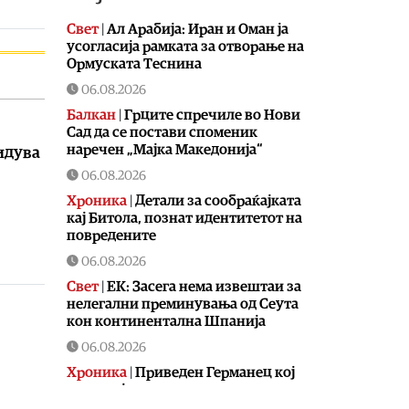
Свет
|
Ал Арабија: Иран и Оман ја
усогласија рамката за отворање на
Ормуската Теснина
06.08.2026
Балкан
|
Грците спречиле во Нови
Сад да се постави споменик
наречен „Мајка Македонија“
бидува
06.08.2026
Хроника
|
Детали за сообраќајката
кај Битола, познат идентитетот на
повредените
06.08.2026
Свет
|
ЕК: Засега нема извештаи за
нелегални преминувања од Сеута
кон континентална Шпанија
06.08.2026
Хроника
|
Приведен Германец кој
со дрон ја снимал караулата на
Армијата во Радожда