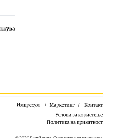
06.08.2026
Економија
|
Мицкоски: Не
размислуваме за зголемување на
цената на електричната енергија
олжува
06.08.2026
Македонија
|
Јаневска: За трите
закони за високо образование не
треба бадентер, се надевам на
брзо усвојување зашто губат
младите
06.08.2026
Македонија
|
Поразителни бројки:
Годинава 4900 помалку запишани
првачиња од лани
Импресум
Маркетинг
Контакт
06.08.2026
Услови за користење
Економија
|
Колку навистина
вредат парите во Македонија:
Политика на приватност
Ниските цени ја зголемуваат
куповната моќ, но не и животниот