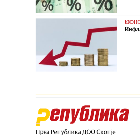
ЕКОН
Инфла
Прва Република ДОО Скопје