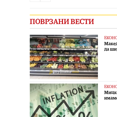
ПОВРЗАНИ ВЕСТИ
ЕКОН
Макед
да ши
ЕКОН
Мицко
имаме