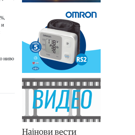
 %,
 и
и
то ниво
Најнови вести