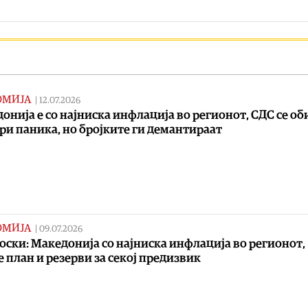
ОМИЈА
|
12.07.2026
онија е со најниска инфлација во регионот, СДС се о
ри паника, но бројките ги демантираат
ОМИЈА
|
09.07.2026
ски: Македонија со најниска инфлација во регионот,
 план и резерви за секој предизвик