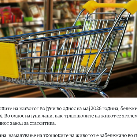
ците на животот во јуни во однос на мај 2026 година, бележ
 %. Во однос на јуни лани, пак, тршошоците на живот се зголе
вниот завод за статситика.
одина, намалување на трошоците на животот е забележано во 