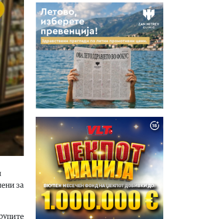
и
мени за
групите