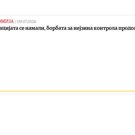
ОМИЈА
|
09.07.2026
цијата се намали, борбата за нејзина контрола прод