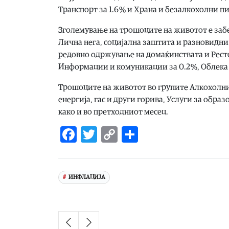
Транспорт за 1.6 % и Храна и безалкохолни пиј
Зголемување на трошоците на животот е забел
Лична нега, социјална заштита и разновидни 
редовно одржување на домаќинствата и Рестор
Информации и комуникации за 0.2 %, Облека и
Трошоците на животот во групите Алкохолни 
енергија, гас и други горива, Услуги за обр
како и во претходниот месец.
Facebook
Twitter
Copy
Share
Link
ИНФЛАЦИЈА