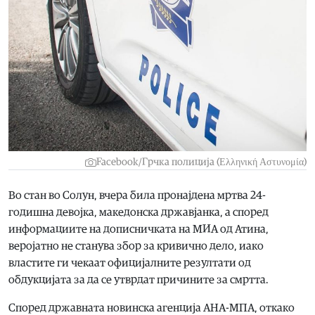
Facebook/Грчка полиција (Ελληνική Αστυνομία)
Во стан во Солун, вчера била пронајдена мртва 24-
годишна девојка, македонска државјанка, а според
информациите на дописничката на МИА од Атина,
веројатно не станува збор за кривично дело, иако
властите ги чекаат официјалните резултати од
обдукцијата за да се утврдат причините за смртта.
Според државната новинска агенција АНА-МПА, откако