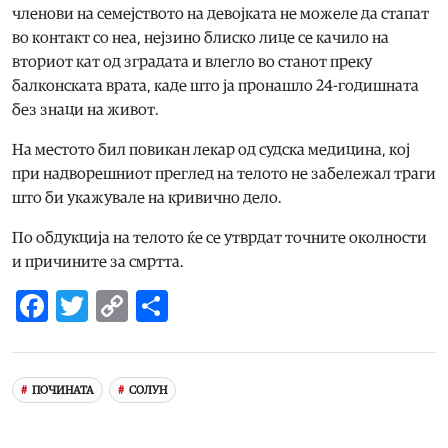
членови на семејството на девојката не можеле да стапат
во контакт со неа, нејзино блиско лице се качило на
вториот кат од зградата и влегло во станот преку
балконската врата, каде што ја пронашло 24-годишната
без знаци на живот.
На местото бил повикан лекар од судска медицина, кој
при надворешниот преглед на телото не забележал траги
што би укажувале на кривично дело.
По обдукција на телото ќе се утврдат точните околности
и причините за смртта.
Facebook
Twitter
Copy
Share
Link
ПОЧИНАТА
СОЛУН