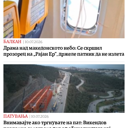
БАЛКАН
|
10.07.2026
Драма над македонското небо: Се скршил
прозорец на „Рајан Ер“, држеле патник да не излета
ПАТУВАЊА
|
10.07.2026
Внимавајте ако тргнувате на пат: Викендов