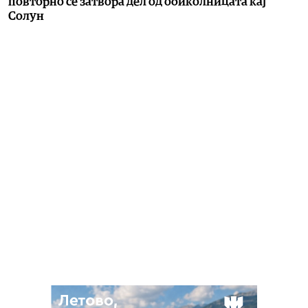
повторно се затвора дел од обиколницата кај
Солун