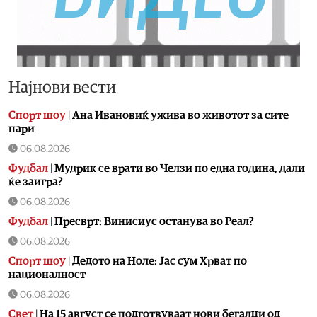
Најнови вести
Спорт шоу
|
Aна Ивановиќ ужива во животот за сите
пари
06.08.2026
Фудбал
|
Мудрик се врати во Челзи по една година, дали
ќе заигра?
06.08.2026
Фудбал
|
Пресврт: Винисиус останува во Реал?
06.08.2026
Спорт шоу
|
Дедото на Ноле: Јас сум Хрват по
националност
06.08.2026
Свет
|
На 15 август се подготвуваат нови бегалци од