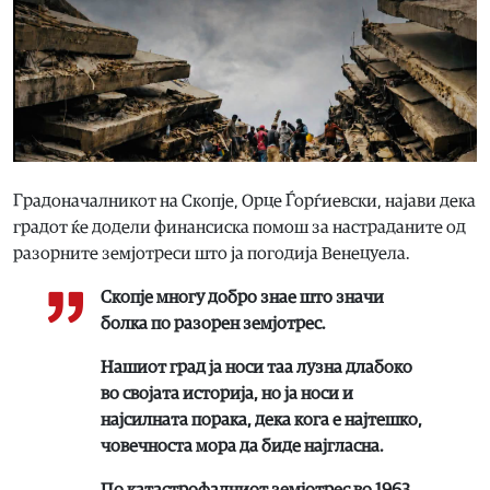
Градоначалникот на Скопје, Орце Ѓорѓиевски, најави дека
градот ќе додели финансиска помош за настраданите од
разорните земјотреси што ја погодија Венецуела.
Скопје многу добро знае што значи
болка по разорен земјотрес.
Нашиот град ја носи таа лузна длабоко
во својата историја, но ја носи и
најсилната порака, дека кога е најтешко,
човечноста мора да биде најгласна.
По катастрофалниот земјотрес во 1963