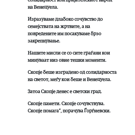
на Венецуела.
Изразуваме длабоко сочувство до
семејствата на жртвите, а на
повредените им посакуваме брзо
закрепнување.
Нашите мисли се со сите граѓани кои
минуваат низ овие тешки моменти.
Скопје беше изградено од солидарноста
на светот, меѓу кои беше и Венецуела.
Затоа Скопје денес е светски град.
Скопје памети. Скопје сочувствува.
Скопје помага“, порачува Ѓорѓиевски.