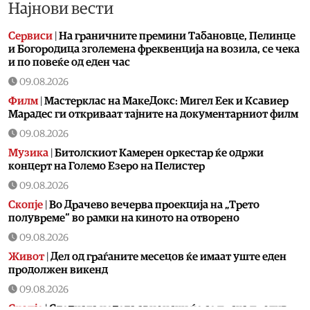
Најнови вести
Сервиси
|
На граничните премини Табановце, Пелинце
и Богородица зголемена фреквенција на возила, се чека
и по повеќе од еден час
09.08.2026
Филм
|
Мастерклас на МакеДокс: Мигел Еек и Ксавиер
Марадес ги откриваат тајните на документарниот филм
09.08.2026
Музика
|
Битолскиот Камерен оркестар ќе одржи
концерт на Големо Езеро на Пелистер
09.08.2026
Скопје
|
Во Драчево вечерва проекција на „Трето
полувреме“ во рамки на киното на отворено
09.08.2026
Живот
|
Дел од граѓаните месецов ќе имаат уште еден
продолжен викенд
09.08.2026
Скопје
|
Следната недела авионски ќе се прска против