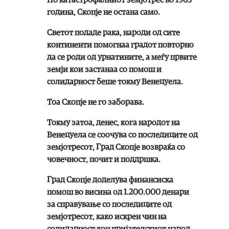
година, Скопје не остана само.
Светот подаде рака, народи од сите
континенти помогнаа градот повторно
да се роди од урнатините, а меѓу првите
земји кои застанаа со помош и
солидарност беше токму Венецуела.
Тоа Скопје не го заборава.
Токму затоа, денес, кога народот на
Венецуела се соочува со последиците од
земјотресот, Град Скопје возвраќа со
човечност, почит и поддршка.
Град Скопје доделува финансиска
помош во висина од 1.200.000 денари
за справување со последиците од
земјотресот, како искрен чин на
солидарност кон пријателскиот народ