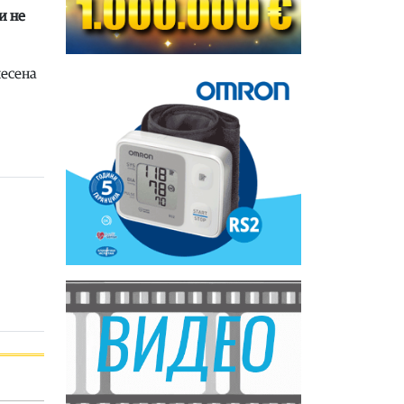
и не
несена