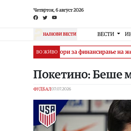
Skip to main content
Четврток, 6 август 2026
ВЕСТИ
И
НАЈНОВИ ВЕСТИ
отпишување договори за финансирање на железн
ВО ЖИВО
Покетино: Беше 
ФУДБАЛ
07.07.2026