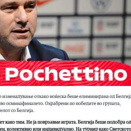
о изненадување откако ноќеска беше елиминирана од Белгиј
и во осминафиналето. Охрабрени по победите во групата,
елот со Белгија.
 како тим. Не ја поврзавме играта. Белгија беше подобра од 
ден, колективно или индивидуално. На турнир како Светскот