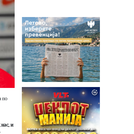
а по
нас, и
о