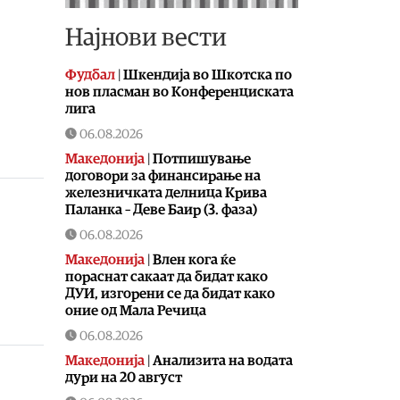
Најнови вести
Фудбал
|
Шкендија во Шкотска по
нов пласман во Конференциската
лига
06.08.2026
Македонија
|
Потпишување
договори за финансирање на
железничката делница Крива
Паланка – Деве Баир (3. фаза)
06.08.2026
Македонија
|
Влен кога ќе
пораснат сакаат да бидат како
ДУИ, изгорени се да бидат како
оние од Мала Речица
06.08.2026
Македонија
|
Aнализита на водата
дури на 20 август