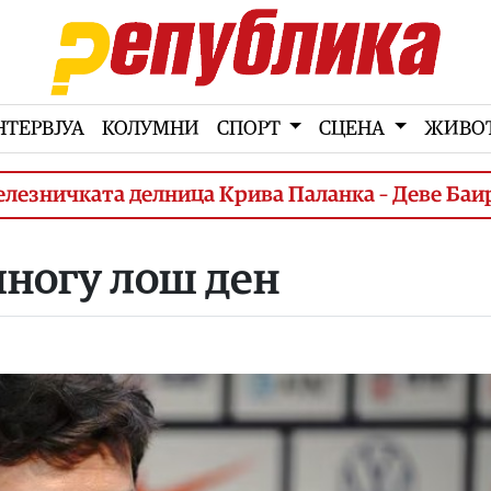
НТЕРВЈУА
КОЛУМНИ
СПОРТ
СЦЕНА
ЖИВО
ичката делница Крива Паланка – Деве Баир (3.
многу лош ден