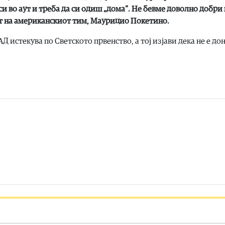
 си во аут и треба да си одиш „дома“. Не бевме доволно добри 
от на американскиот тим, Маурицио Покетино.
 истекува по Светското првенство, а тој изјави дека не е до