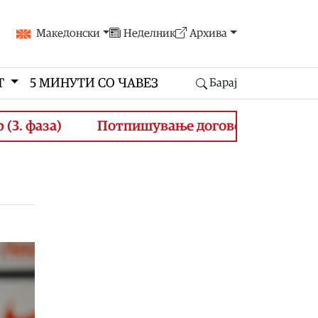
Македонски
Неделник
Архива
Т
5 МИНУТИ СО ЧАВЕЗ
Барај
 фаза)
Потпишување договори за финансира