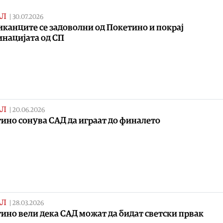
АЛ
|
30.07.2026
канците се задоволни од Покетино и покрај
нацијата од СП
АЛ
|
20.06.2026
ино сонува САД да играат до финалето
АЛ
|
28.03.2026
ино вели дека САД можат да бидат светски првак