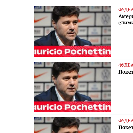
ФУДБ
Амери
елими
ФУДБ
Покет
ФУДБ
Покет