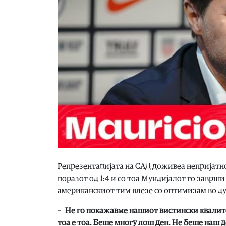
Репрезентацијата на САД доживеа непријатн
поразот од 1:4 и со тоа Мундијалот го заврш
американскиот тим влезе со оптимизам во ду
– Не го покажавме нашиот вистински квалитет
тоа е тоа. Беше многу лош ден. Не беше наш 