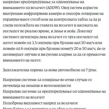
напредно предупредување за одвлекување на
вниманието од возачот (ADDW). Овој систем користи
внатрешни инфрацрвени камери и сензори лоцирани на
управувачкиот столб или на контролната табла за да ја
следи положбата на главата на возачот и насоката на
погледот во реално време, и дење и ноќе. Доколку
системот детектира дека возачот го трга погледот од
патот повеќе од 3,5 секунди при брзини над 50 км/ч или
повеќе од 6 секунди при брзини помеѓу 20 и 50 км/ч, ќе се
активираат звучни и визуелни аларми за да се пренасочи
вниманието на патот.
Задолжителна опрема за нови автомобили од 7 јули:
Напредни системи за сопирање во итни случаи со
детекција на пешаци и велосипедисти
Напредни системи за предупредување од одвлекување на
вниманието на возачот
Подобрена видливост напред за возачите
Нови барања за тестирање на абење на гумите