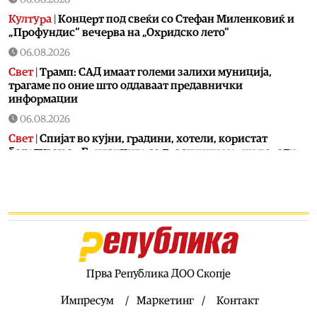
Култура
|
Концерт под свеќи со Стефан Миленковиќ и
„Профундис“ вечерва на „Охридско лето“
06.08.2026
Свет
|
Трамп: САД имаат големи залихи муниција,
трагаме по оние што оддаваат предавнички
информации
06.08.2026
Свет
|
Спијат во кујни, градини, хотели, користат
боледувања – Британците со драстични мерки поради
жешкото време
06.08.2026
Култура
|
„Македоника литера“ ја објави дебитантската
поетска книга „Далечни вистини“ на Ениса Мирто
06.08.2026
Фудбал
|
Тренерот на Шкендија се уште не е пристигнат
во Шкотска, има проблем со британската виза
Прва Република ДОО Скопје
06.08.2026
Импресум
Маркетинг
Контакт
Македонија
|
На Груби му се заарни дома, ама лабави се