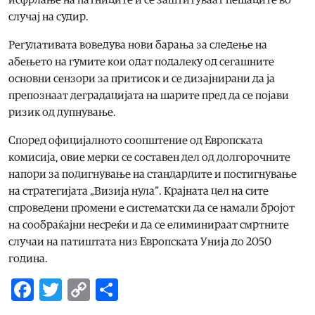
случај на судир.
Регулативата воведува нови барања за следење на
абењето на гумите кои одат подалеку од сегашните
основни сензори за притисок и се дизајнирани да ја
препознаат деградацијата на шарите пред да се појави
ризик од дупнување.
Според официјалното соопштение од Европската
комисија, овие мерки се составен дел од долгорочните
напори за подигнување на стандардите и постигнување
на стратегијата „Визија нула“. Крајната цел на сите
спроведени промени е систематски да се намали бројот
на сообраќајни несреќи и да се елиминираат смртните
случаи на патиштата низ Европската Унија до 2050
година.
Facebook
Twitter
Copy
Share
Link