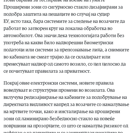
Проширени зони со сигурносно стакло дизајнирани за
подобра заштита на пешаците во случај на судир
ЕУ, исто така, бара системите за следење на возачите да
работат во затворен круг на локална обработка во
автомобилот. Ова значи дека технологијата работи без
употреба на какви било надворешни биометриски
податоци или системи за препознавање лица, а снимките
во кабината не смеат трајно да се складираат или
пренесуваат надвор од самото возило, со цел целосно да
се почитуваат правилата за приватност.
Покрај овие електронски системи, новите правила
воведуваат и структурни промени во возилата. Ова
вклучува редизајнирање на кабините за подобрување на
директната видливост напред за возачите со намалување
на мртвите точки, како и инсталирање на проширени
зони од ламинирано безбедносно стакло на повеќе
површини на прозорците, со што се намалува ризикот од
исфрлање на патниците и се заштитуваат пешаците во