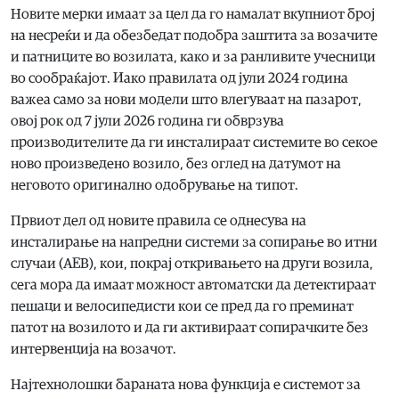
Новите мерки имаат за цел да го намалат вкупниот број
на несреќи и да обезбедат подобра заштита за возачите
и патниците во возилата, како и за ранливите учесници
во сообраќајот. Иако правилата од јули 2024 година
важеа само за нови модели што влегуваат на пазарот,
овој рок од 7 јули 2026 година ги обврзува
производителите да ги инсталираат системите во секое
ново произведено возило, без оглед на датумот на
неговото оригинално одобрување на типот.
Првиот дел од новите правила се однесува на
инсталирање на напредни системи за сопирање во итни
случаи (AEB), кои, покрај откривањето на други возила,
сега мора да имаат можност автоматски да детектираат
пешаци и велосипедисти кои се пред да го преминат
патот на возилото и да ги активираат сопирачките без
интервенција на возачот.
Најтехнолошки бараната нова функција е системот за