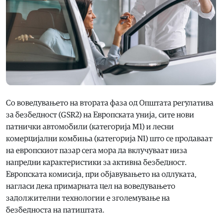
Со воведувањето на втората фаза од Општата регулатива
за безбедност (GSR2) на Европската унија, сите нови
патнички автомобили (категорија M1) и лесни
комерцијални комбиња (категорија N1) што се продаваат
на европскиот пазар сега мора да вклучуваат низа
напредни карактеристики за активна безбедност.
Европската комисија, при објавувањето на одлуката,
нагласи дека примарната цел на воведувањето
задолжителни технологии е зголемување на
безбедноста на патиштата.