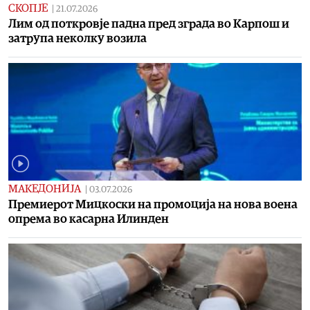
СКОПЈЕ
|
21.07.2026
Лим од поткровје падна пред зграда во Карпош и
затрупа неколку возила
МАКЕДОНИЈА
|
03.07.2026
Премиерот Мицкоски на промоција на нова воена
опрема во касарна Илинден