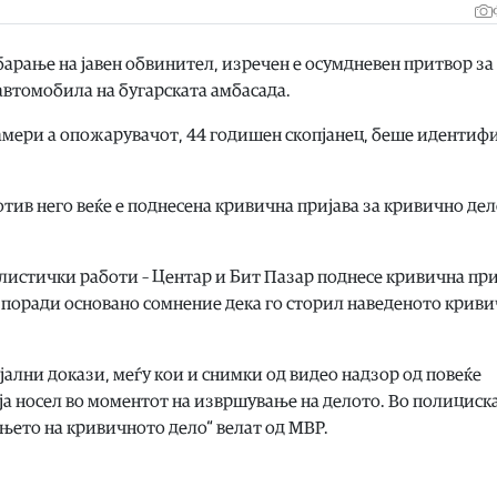
арање на јавен обвинител, изречен е осумдневен притвор за
 автомобила на бугарската амбасада.
амери а опожарувачот, 44 годишен скопјанец, беше идентиф
тив него веќе е поднесена кривична пријава за кривично де
алистички работи – Центар и Бит Пазар поднесе кривична при
е, поради основано сомнение дека го сторил наведеното крив
јални докази, меѓу кои и снимки од видео надзор од повеќе
ја носел во моментот на извршување на делото. Во полициск
њето на кривичното дело“ велат од МВР.