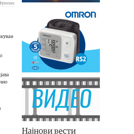
Фрипик
икуван
ло
јава
ично
а
Најнови вести