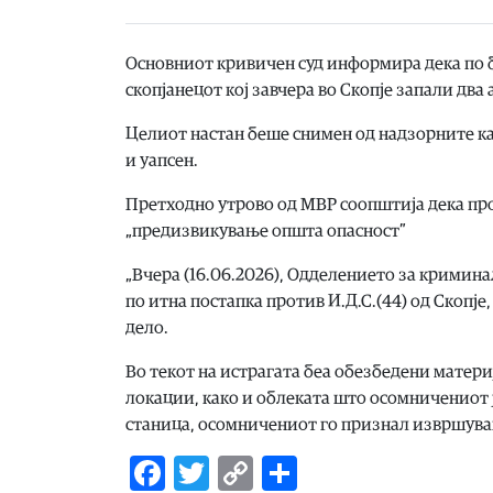
Основниот кривичен суд информира дека по б
скопјанецот кој завчера во Скопје запали два
Целиот настан беше снимен од надзорните к
и уапсен.
Претходно утрово од МВР соопштија дека про
„предизвикување општа опасност”
„Вчера (16.06.2026), Одделението за кримин
по итна постапка против И.Д.С.(44) од Скопј
дело.
Во текот на истрагата беа обезбедени матери
локации, како и облеката што осомничениот 
станица, осомничениот го признал извршува
Facebook
Twitter
Copy
Share