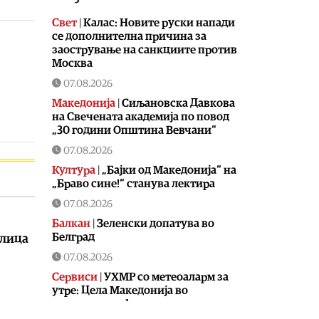
Свет
|
Калас: Новите руски напади
се дополнителна причина за
заострување на санкциите против
Москва
07.08.2026
Македонија
|
Сиљановска Давкова
на Свечената академија по повод
„30 години Општина Вевчани“
07.08.2026
Култура
|
„Бајки од Македонија“ на
„Браво сине!“ станува лектира
07.08.2026
Балкан
|
Зеленски допатува во
Белград
клица
07.08.2026
Сервиси
|
УХМР со метеоаларм за
утре: Цела Македонија во
портокалова фаза