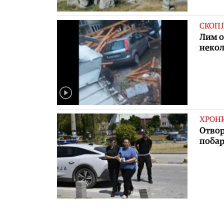
СКОПЈ
Лим о
некол
ХРОН
Отвор
побар