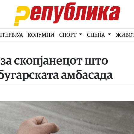
НТЕРВЈУА
КОЛУМНИ
СПОРТ
СЦЕНА
ЖИВО
за скопјанецот што
 бугарската амбасада