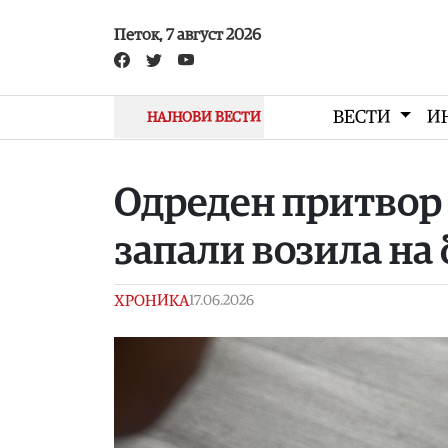
Skip to main content
Петок, 7 август 2026
ВЕСТИ
И
НАЈНОВИ ВЕСТИ
Одреден притвор 
запали возила на
ХРОНИКА
17.06.2026