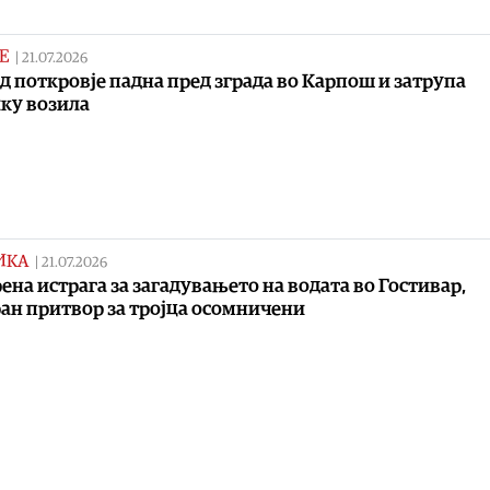
Е
|
21.07.2026
д поткровје падна пред зграда во Карпош и затрупа
ку возила
ИКА
|
21.07.2026
ена истрага за загадувањето на водата во Гостивар,
ан притвор за тројца осомничени