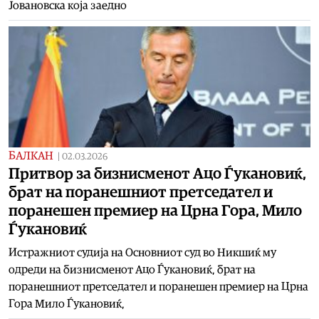
Јовановска која заедно
БАЛКАН
|
02.03.2026
Притвор за бизнисменот Ацо Ѓукановиќ,
брат на поранешниот претседател и
поранешен премиер на Црна Гора, Мило
Ѓукановиќ
Истражниот судија на Основниот суд во Никшиќ му
одреди на бизнисменот Ацо Ѓукановиќ, брат на
поранешниот претседател и поранешен премиер на Црна
Гора Мило Ѓукановиќ,