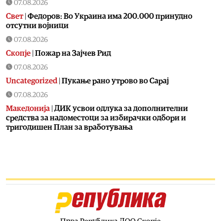
07.08.2026
Свет
|
Федоров: Во Украина има 200.000 принудно
отсутни војници
07.08.2026
Скопје
|
Пожар на Зајчев Рид
07.08.2026
Uncategorized
|
Пукање рано утрово во Сарај
07.08.2026
Македонија
|
ДИК усвои одлука за дополнителни
средства за надоместоци за избирачки одбори и
тригодишен План за вработувања
07.08.2026
Хроника
|
Деветнаесетгодишник загина во сообраќајна
несреќа во скопски Бутел
07.08.2026
Македонија
|
Со владиниот авион ќе се носи дома младо
момче од Македонија кое скршило врат на тобоган во
Бодрум