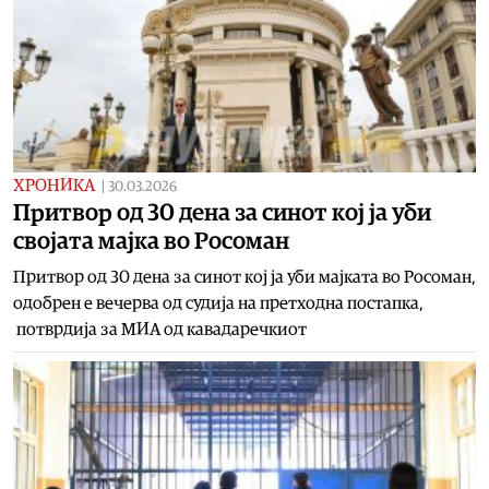
ХРОНИКА
|
30.03.2026
Притвор од 30 дена за синот кој ја уби
својата мајка во Росоман
Притвор од 30 дена за синот кој ја уби мајката во Росоман,
одобрен е вечерва од судија на претходна постапка,
потврдија за МИА од кавадаречкиот