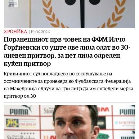
ХРОНИКА
|
19.06.2026
Поранешниот прв човек на ФФМ Илчо
Ѓорѓиевски со уште две лица одат во 30-
дневен притвор, за пет лица одреден
куќен притвор
Кривичниот суд попладнево по сослушување на
осомничените за проневера во Фудбалската Федерација
на Македонија одлучи на три лица да им определи мерка
притвор од 30