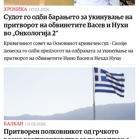
ХРОНИКА
|
17.02.2026
Судот го одби барањето за укинување на
притворот на обвинетите Васев и Нухи
во „Онкологија 2“
Кривичниот совет на Основниот кривичен суд - Скопје
денеска го одби предлогот на одбраната за укинување на
притворот на обвинетите Нино Васев и Нехад Нухи
БАЛКАН
|
11.02.2026
Притворен полковникот од грчкото