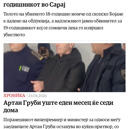
годишникот во Сарај
Телото на убиеното 18-годишно момче од скопско Бојане
е дадено на обдукција, а надлежниот јавен обвинител за
19-годишникот кој се сомничи дека го извршил
убиството
ХРОНИКА
|
23.04.2026
Артан Груби уште еден месец ќе седи
дома
Поранешниот вицепремиер и министер за односи меѓу
заедниците Артан Груби останува во куќен притвор, со