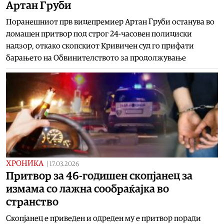
Артан Груби
Поранешниот прв вицепремиер Артан Груби останува во
домашен притвор под строг 24-часовен полициски
надзор, откако скопскиот Кривичен суд го прифати
барањето на Обвинителството за продолжување
ХРОНИКА
|
17.03.2026
Притвор за 46-годишен скопјанец за
измама со лажна сообраќајка во
странство
Скопјанец е приведен и одреден му е притвор поради