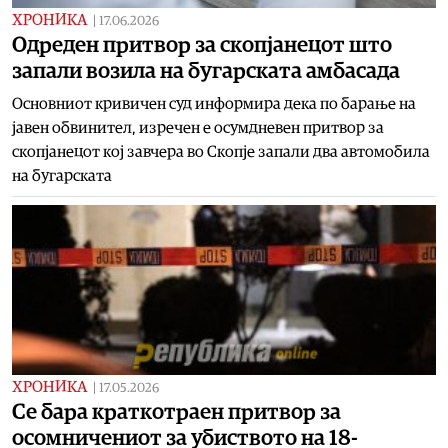
ХРОНИКА
|
17.06.2026
Одреден притвор за скопјанецот што
запали возила на бугарската амбасада
Основниот кривичен суд информира дека по барање на
јавен обвинител, изречен е осумдневен притвор за
скопјанецот кој завчера во Скопје запали два автомобила
на бугарската
ХРОНИКА
|
17.05.2026
Се бара краткотраен притвор за
осомничениот за убиството на 18-