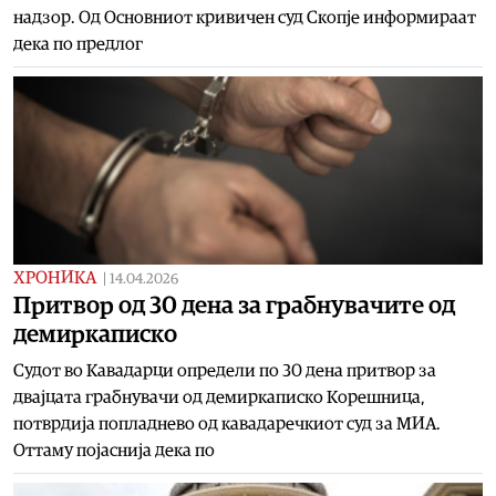
надзор. Од Основниот кривичен суд Скопје информираат
дека по предлог
ХРОНИКА
|
14.04.2026
Притвор од 30 дена за грабнувачите од
демиркаписко
Судот во Кавадарци определи по 30 дена притвор за
двајцата грабнувачи од демиркаписко Корешница,
потврдија попладнево од кавадаречкиот суд за МИА.
Оттаму појаснија дека по