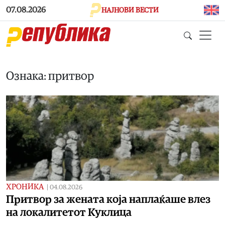
Skip to main content
07.08.2026
НАЈНОВИ ВЕСТИ
Ознака: притвор
ХРОНИКА
|
04.08.2026
Притвор за жената која наплаќаше влез
на локалитетот Куклица