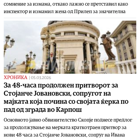
сомнение за измама, откако лажно се претставил како
инспектор и измамил жена од Прилеп за значителна
ХРОНИКА
|
05.03.2026
За 48-часа продолжен притворот за
Стојанче Јовановски, сопругот на
мајката која почина со својата ќерка по
пад од зграда во Карпош
Основното јавно обвинителство Скопје поднесе предлог
за продолжување на мерката краткотраен притвор за
нови 48 часа за Стојанче Јовановски, сопруг на Ивана