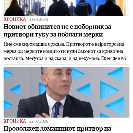
ХРОНИКА
|
23.03.2026
Новиот обвинител не е поборник за
притвори туку за поблаги мерки
Ние сме сиромашна држава. Притворот е најригорозна
мерка од мерките коишто ги нуди Законот за кривична
постапка. Меѓутоа и најскапа, и најнехумана. Еден ден во
ХРОНИКА
|
22.03.2026
Продолжен домашниот притвор на