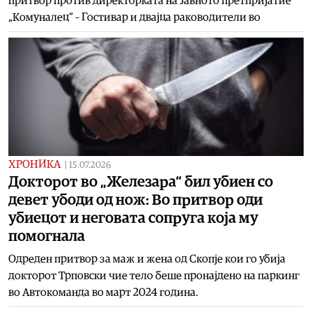
притвор против директорката на Јавното претпријатие
„Комуналец“ – Гостивар и двајца раководители во
ХРОНИКА
|
15.07.2026
Докторот во „Железара“ бил убиен со
девет убоди од нож: Во притвор оди
убиецот и неговата сопруга која му
помогнала
Одреден притвор за маж и жена од Скопје кои го убија
докторот Трповски чие тело беше пронајдено на паркинг
во Автокоманда во март 2024 година.