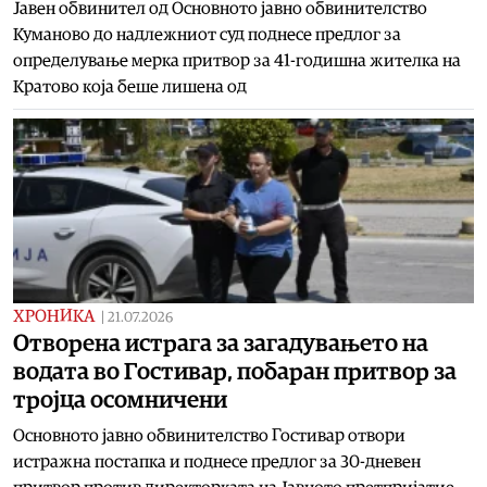
Јавен обвинител од Основното јавно обвинителство
Куманово до надлежниот суд поднесе предлог за
определување мерка притвор за 41-годишна жителка на
Кратово која беше лишена од
ХРОНИКА
|
21.07.2026
Отворена истрага за загадувањето на
водата во Гостивар, побаран притвор за
тројца осомничени
Основното јавно обвинителство Гостивар отвори
истражна постапка и поднесе предлог за 30-дневен