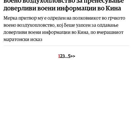
воено воздухопловство за пренесување
доверливи воени информации во Кина
Мерка притвор му е одреден на полковникот во грчкото
воено воздухопловство, кој беше уапсен за оддавање
доверливи воени информации во Кина, по вчерашниот
маратонски исказ
1
2
3
…
5
>>