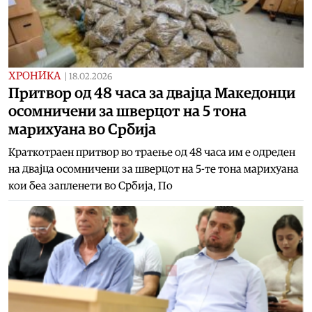
ХРОНИКА
|
18.02.2026
Притвор од 48 часа за двајца Македонци
осомничени за шверцот на 5 тона
марихуана во Србија
Краткотраен притвор во траење од 48 часа им е одреден
на двајца осомничени за шверцот на 5-те тона марихуана
кои беа запленети во Србија, По