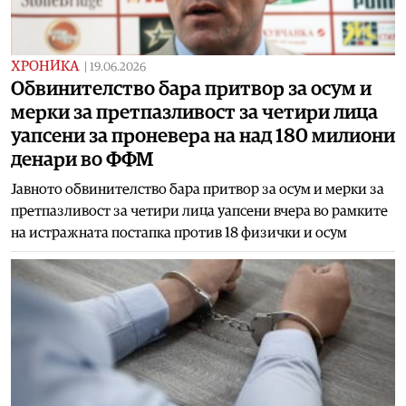
ХРОНИКА
|
19.06.2026
Обвинителство бара притвор за осум и
мерки за претпазливост за четири лица
уапсени за проневера на над 180 милиони
денари во ФФМ
Јавното обвинителство бара притвор за осум и мерки за
претпазливост за четири лица уапсени вчера во рамките
на истражната постапка против 18 физички и осум