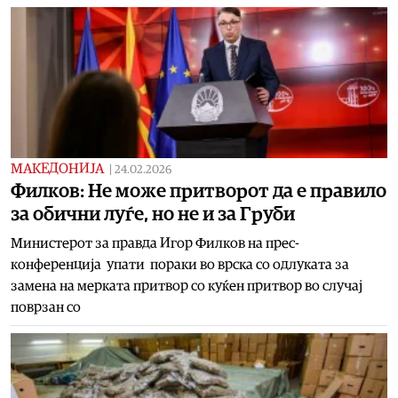
МАКЕДОНИЈА
|
24.02.2026
Филков: Не може притворот да е правило
за обични луѓе, но не и за Груби
Министерот за правда Игор Филков на прес-
конференција упати пораки во врска со одлуката за
замена на мерката притвор со куќен притвор во случај
поврзан со