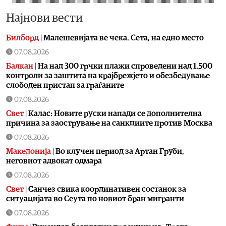
Најнови вести
Билборд
|
Малешевијата ве чека. Сета, на едно место
07.08.2026
Балкан
|
На над 300 грчки плажи спроведени над 1.500
контроли за заштита на крајбрежјето и обезбедување
слободен пристап за граѓаните
07.08.2026
Свет
|
Калас: Новите руски напади се дополнителна
причина за заострување на санкциите против Москва
07.08.2026
Македонија
|
Во клучен период за Артан Груби,
неговиот адвокат одмара
07.08.2026
Свет
|
Санчез свика координативен состанок за
ситуацијата во Сеута по новиот бран мигранти
07.08.2026