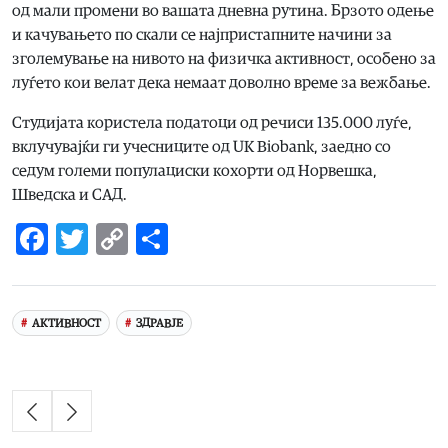
од мали промени во вашата дневна рутина. Брзото одење
и качувањето по скали се најпристапните начини за
зголемување на нивото на физичка активност, особено за
луѓето кои велат дека немаат доволно време за вежбање.
Студијата користела податоци од речиси 135.000 луѓе,
вклучувајќи ги учесниците од UK Biobank, заедно со
седум големи популациски кохорти од Норвешка,
Шведска и САД.
Facebook
Twitter
Copy
Share
Link
АКТИВНОСТ
ЗДРАВЈЕ