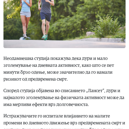
Неодамнешна студија покажува дека дури и мало
зголемување на дневната активност, како што се пет
минути брзо одење, може значително да го намали
ризикот од предвремена смрт.
Според студија објавена во списанието „Лансет“, дури и
најмалото зголемување на физичката активност може да
има мерливи ефекти врз долговечноста.
Истражувачите го испитале влијанието на малите
промени во дневното движење врз предвремената смрт и