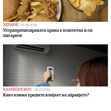
ЗДРАВЈЕ
|
01.08.2026
Ултрапроцесираната храна е поштетна и од
цигарите
КАЛЕИДОСКОП
|
28.07.2026
Како клима уредите влијаат на здравјето?