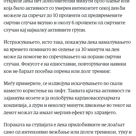
откриле дека пет дополнителни минути брзо одење или
која било активност со умерен интензитет секој ден би
можеле да спречат до 10 проценти од предвремените
смртни случаи вкупно и околу 6 проценти од смртните
случаи кај најмалку активните групи.
Истражувањето, исто така, покажува дека намалувањето
на времето поминато во седење за 30 минути на ден
може да помогне во спречувањето на порани смртни
случаи. Фокусот е на едноставни, повторувачки навики
кои не бараат посебна опрема или долг тренинг.
Меѓу примерите, се издвојува искачувањето по скали
наместо користење на лифт. Таквата кратка активност ги
зајакнува нозете и ја подобрува кардиоваскуларната
кондиција, а дури и неколку минути движење во текот на
денот можат да имаат мерлив ефект врз здравјето.
Пораката на студијата е дека придобивките не доаѓаат
само од интензивно вежбање или долги тренинзи, туку и