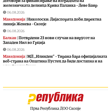
договори за финансирање на изградбата на
железничката делница Крива Паланка – Деве Баир
06.08.2026
Македонија
|
Николоски: Дијаспората доби директна
линија Женева – Скопје
06.08.2026
Балкан
|
Потврдени 23 нови случаи на вирусот на
Западен Нил во Грција
06.08.2026
Македонија
|
МД „Илинден“ – Тирана бара официјалната
веб-страна на Општина Пустец да биде достапна и на
македонски јазик
06.08.2026
Свет
|
МИ6 е најмоќна тајна служба, каде е ЦИА
06.08.2026
Македонија
|
МВР со засилени сообраќајни контроли во
рамки на „Роудпол“: Фокус на брзината и безбедноста
на патиштата
Прва Република ДОО Скопје
06.08.2026