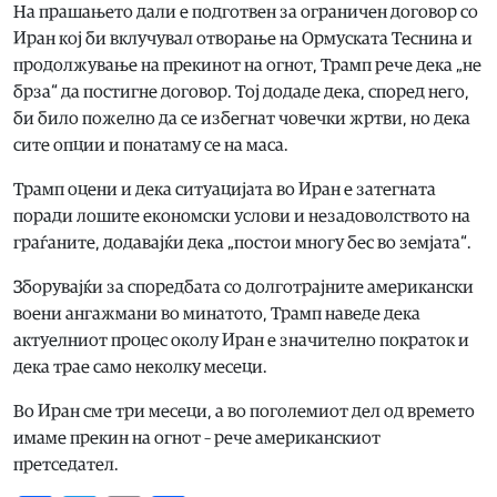
На прашањето дали е подготвен за ограничен договор со
Иран кој би вклучувал отворање на Ормуската Теснина и
продолжување на прекинот на огнот, Трамп рече дека „не
брза“ да постигне договор. Тој додаде дека, според него,
би било пожелно да се избегнат човечки жртви, но дека
сите опции и понатаму се на маса.
Трамп оцени и дека ситуацијата во Иран е затегната
поради лошите економски услови и незадоволството на
граѓаните, додавајќи дека „постои многу бес во земјата“.
Зборувајќи за споредбата со долготрајните американски
воени ангажмани во минатото, Трамп наведе дека
актуелниот процес околу Иран е значително пократок и
дека трае само неколку месеци.
Во Иран сме три месеци, а во поголемиот дел од времето
имаме прекин на огнот – рече американскиот
претседател.