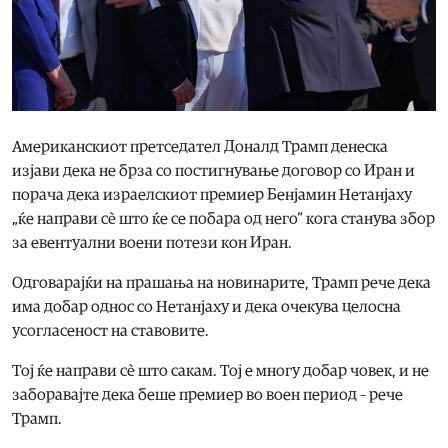
Американскиот претседател Доналд Трамп денеска
изјави дека не брза со постигнување договор со Иран и
порача дека израелскиот премиер Бенјамин Нетанјаху
„ќе направи сè што ќе се побара од него“ кога станува збор
за евентуални воени потези кон Иран.
Одговарајќи на прашања на новинарите, Трамп рече дека
има добар однос со Нетанјаху и дека очекува целосна
усогласеност на ставовите.
Тој ќе направи сè што сакам. Тој е многу добар човек, и не
заборавајте дека беше премиер во воен период – рече
Трамп.