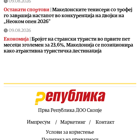
09.08.2026
Останати спортови
|
Македонските тенисери со трофеј
го завршија настапот во конкуренција на двојки на
„Неоком опен 2026“
09.08.2026
Економија
|
Бројот на странски туристи во првите пет
месеци зголемен за 23,6%, Македонија се позиционира
како атрактивна туристичка дестинација
09.08.2026
Балкан
|
Орбан ужива на Драгачевска труба во Гуча,
шета, пробува специјалитети, прави селфија со
присутните
09.08.2026
Македонија
|
СДСМ: Мицкоски ја жртвува водата на
граѓаните за туѓи дата центри
Прва Република ДОО Скопје
09.08.2026
Македонија
|
Во случајот во Ново Село не се
Импресум
Маркетинг
Контакт
инволвирани деца, туку возрасни луѓе на Заев, осудени
Услови за користење
насилници и наркомани
Политика на приватност