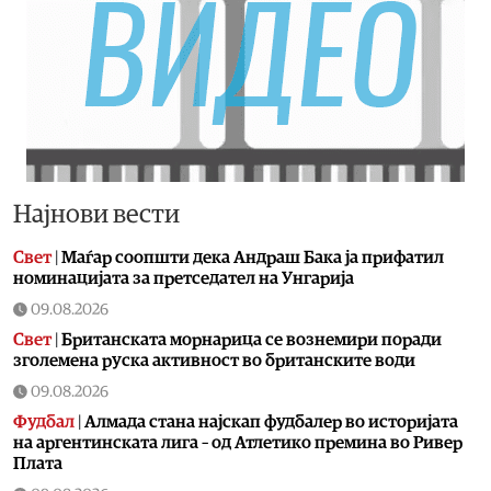
Најнови вести
Свет
|
Маѓар соопшти дека Андраш Бака ја прифатил
номинацијата за претседател на Унгарија
09.08.2026
Свет
|
Британската морнарица се вознемири поради
зголемена руска активност во британските води
09.08.2026
Фудбал
|
Алмада стана најскап фудбалер во историјата
на аргентинската лига – од Атлетико премина во Ривер
Плата