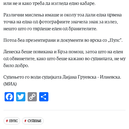
или не и како треба да изгледа едно кабаре.
Различни мислења имаше и околу тоа дали една црвена
точка на една од фотографиите значела знак за излез,
нешто што го тврдеше еден од бранителите.
Потоа беа презентирани и документи во врска со „Пулс“.
Денеска беше повикана и Брза помош, затоа што на еден
од обвинетите, како што беше кажано во судницата, не му
било добро.
Судењето го води судијката Дијана Груевска – Илиевска.
(МИА)
Facebook
Twitter
Copy
Share
Link
ПУЛС
СУДЕЊЕ