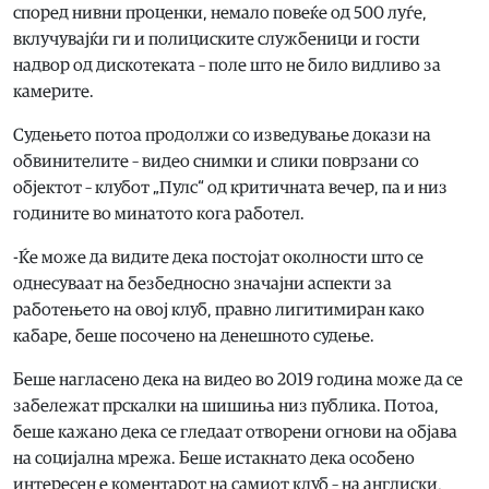
според нивни проценки, немало повеќе од 500 луѓе,
вклучувајќи ги и полициските службеници и гости
надвор од дискотеката – поле што не било видливо за
камерите.
Судењето потоа продолжи со изведување докази на
обвинителите – видео снимки и слики поврзани со
објектот – клубот „Пулс“ од критичната вечер, па и низ
годините во минатото кога работел.
-Ќе може да видите дека постојат околности што се
однесуваат на безбедносно значајни аспекти за
работењето на овој клуб, правно лигитимиран како
кабаре, беше посочено на денешното судење.
Беше нагласено дека на видео во 2019 година може да се
забележат прскалки на шишиња низ публика. Потоа,
беше кажано дека се гледаат отворени огнови на објава
на социјална мрежа. Беше истакнато дека особено
интересен е коментарот на самиот клуб – на англиски,