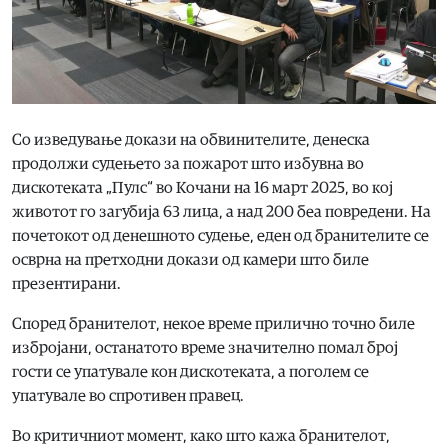
Со изведување докази на обвинителите, денеска
продолжи судењето за пожарот што избувна во
дискотеката „Пулс“ во Кочани на 16 март 2025, во кој
животот го загубија 63 лица, а над 200 беа повредени. На
почетокот од денешното судење, еден од бранителите се
осврна на претходни докази од камери што биле
презентирани.
Според бранителот, некое време прилично точно биле
избројани, останатото време значително помал број
гости се упатувале кон дискотеката, а поголем се
упатувале во спротивен правец.
Во критичниот момент, како што кажа бранителот,