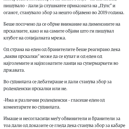
пишувало – дали ја слушнавте приказната на „Пулс“ и
оганот, станувало збор за нешто објавено во 2019 година.
Беше посочено да се обрне внимание на димензиите на
прскалките, како и на самите објави што ги пишувал
клубот на социјалната мрежа.
Од страна на еден од бранителите беше реагирано дека
„вакви прскалки“ може да се купат и од еден од
најголемите и најпознатите ланци на супермаркети во
државата.
Во судницата се дебатираше и дали станува збор за
роденденски прскалки или не.
-Има и различни роденденски – гласеше еден од
коментарите во судницата.
Имаше и несогласици меѓу обвинители и бранители за
тоа дали од доказите се гледа дека станува збор за кабаре