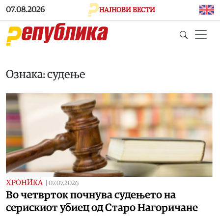
Skip to main content
07.08.2026
НАЈНОВИ ВЕСТИ
Ознака: судење
ХРОНИКА
|
07.07.2026
Во четврток почнува судењето на
серискиот убиец од Старо Нагоричане