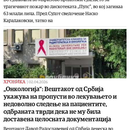
трагичниот пожар во дискотеката „Пулс“, во кој загинаа
63 млади лица. Пред Судот сведочеше Наско
Карадаковски, татко на
ХРОНИКА
|
02.04.2026
„Онкологија“: Вештакот од Србија
укажува на пропусти во лекувањето и
недоволно следење на пациентите,
одбраната тврди дека не му била
доставена целосната документација
Вештакот Давор Радославевиќ од Србија денеска во