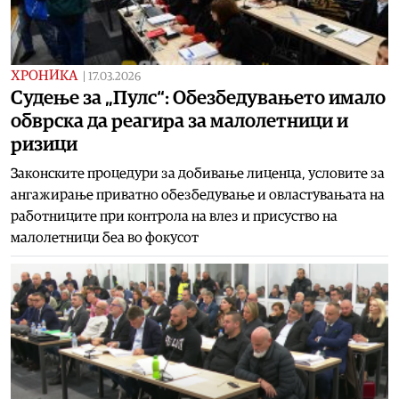
ХРОНИКА
|
17.03.2026
Судење за „Пулс“: Обезбедувањето имало
обврска да реагира за малолетници и
ризици
Законските процедури за добивање лиценца, условите за
ангажирање приватно обезбедување и овластувањата на
работниците при контрола на влез и присуство на
малолетници беа во фокусот