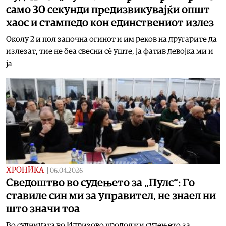
само 30 секунди предизвикувајќи општ
хаос и стампедо кон единствениот излез
Околу 2 и пол започна огинот и им реков на другарите да
излезат, тие не беа свесни сè уште, ја фатив девојка ми и
ја
ХРОНИКА
|
06.04.2026
Сведоштво во судењето за „Пулс“: Го
ставиле син ми за управител, не знаел ни
што значи тоа
Во судницата во Идризово продолжи судењето за