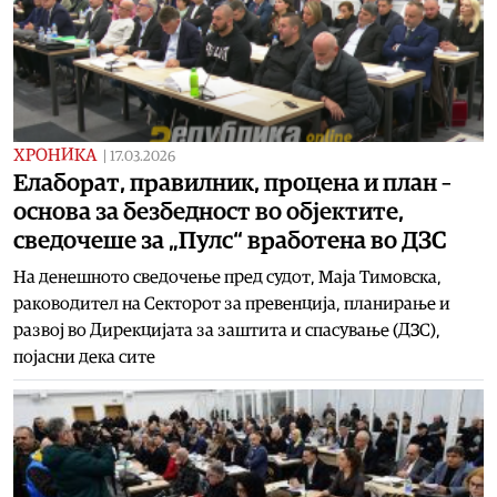
ХРОНИКА
|
17.03.2026
Елаборат, правилник, процена и план –
основа за безбедност во објектите,
сведочеше за „Пулс“ вработена во ДЗС
На денешното сведочење пред судот, Маја Тимовска,
раководител на Секторот за превенција, планирање и
развој во Дирекцијата за заштита и спасување (ДЗС),
појасни дека сите