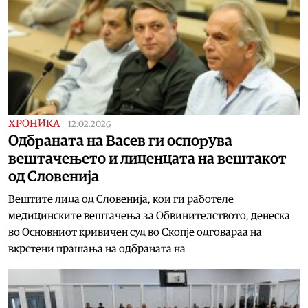
ХРОНИКА
|
12.02.2026
Одбраната на Васев ги оспорува
вештачењето и лиценцата на вештакот
од Словенија
Вештите лица од Словенија, кои ги работеле
медицинските вештачења за Обвинителството, денеска
во Основниот кривичен суд во Скопје одговараа на
вкрстени прашања на одбраната на