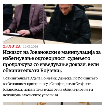
ХРОНИКА
|
30.03.2026
Исказот на Јовановски е манипулација за
избегнување одговорност, судењето
продолжува со изведување докази, вели
обвинителката Бојчевиќ
Обвинителката Адела Бојчевиќ, денеска, по рочиштето
во Основниот кривичен суд Скопје против Стојанче
Јовановски, изјави дека исказот на обвинетиот не ги
исполнува законските услови за