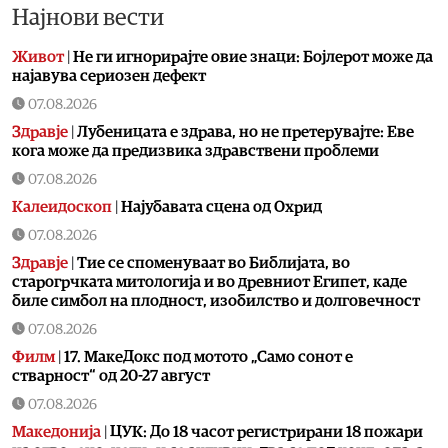
Најнови вести
Живот
|
Не ги игнорирајте овие знаци: Бојлерот може да
најавува сериозен дефект
07.08.2026
Здравје
|
Лубеницата е здрава, но не претерувајте: Еве
кога може да предизвика здравствени проблеми
07.08.2026
Калеидоскоп
|
Најубавата сцена од Охрид
07.08.2026
Здравје
|
Тие се споменуваат во Библијата, во
старогрчката митологија и во древниот Египет, каде
биле симбол на плодност, изобилство и долговечност
07.08.2026
Филм
|
17. МакеДокс под мотото „Само сонот е
стварност“ од 20-27 август
07.08.2026
Македонија
|
ЦУК: До 18 часот регистрирани 18 пожари