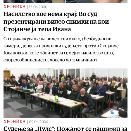
ХРОНИКА
|
15.04.2026
Насилство кое нема крај: Во суд
презентирани видео снимки на кои
Стојанче ја тепа Ивана
Со прикажување на видео-снимки од безбедносни
камери, денеска продолжи судењето против Стојанче
Јовановски, кој е обвинет за семејно насилство што,
според обвинението, довело до трагичниот
ХРОНИКА
|
09.04.2026
Судење за „Пулс“: Пожарот се раширил за