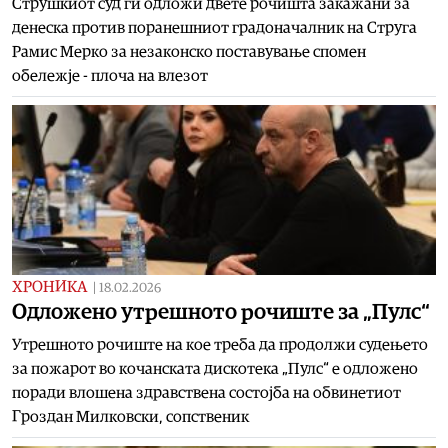
Струшкиот суд ги одложи двете рочишта закажани за
денеска против поранешниот градоначалник на Струга
Рамис Мерко за незаконско поставување спомен
обележје - плоча на влезот
ХРОНИКА
|
18.02.2026
Одложено утрешното рочиште за „Пулс“
Утрешното рочиште на кое треба да продолжи судењето
за пожарот во кочанската дискотека „Пулс“ е одложено
поради влошена здравствена состојба на обвинетиот
Гроздан Милковски, сопственик