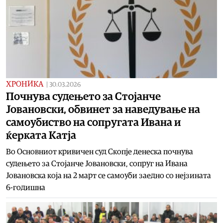
ХРОНИКА
|
30.03.2026
Почнува судењето за Стојанче
Јовановски, обвинет за наведување на
самоубиство на сопругата Ивана и
ќерката Катја
Во Основниот кривичен суд Скопје денеска почнува
судењето за Стојанче Јовановски, сопруг на Ивана
Јовановска која на 2 март се самоуби заедно со нејзината
6-годишна