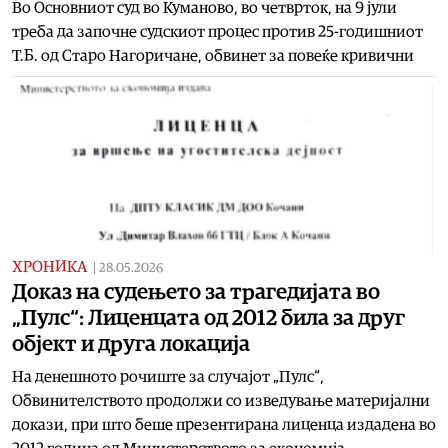
Во Основниот суд во Куманово, во четврток, на 9 јули
треба да започне судскиот процес против 25-годишниот
Т.Б. од Старо Нагоричане, обвинет за повеќе кривични
ХРОНИКА
|
28.05.2026
Доказ на судењето за трагедијата во
„Пулс“: Лиценцата од 2012 била за друг
објект и друга локација
На денешното рочиште за случајот „Пулс“,
Обвинителството продолжи со изведување материјални
докази, при што беше презентирана лиценца издадена во