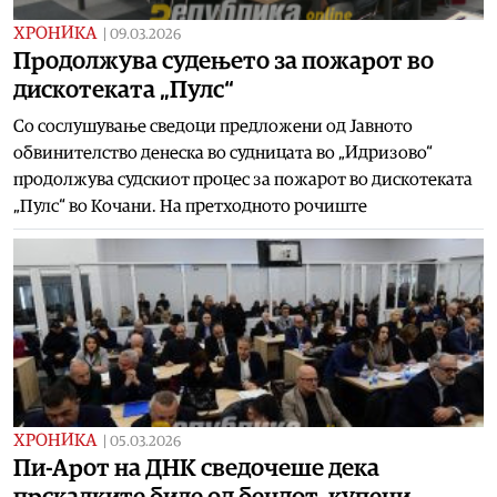
ХРОНИКА
|
09.03.2026
Продолжува судењето за пожарот во
дискотеката „Пулс“
Со сослушување сведоци предложени од Јавното
обвинителство денеска во судницата во „Идризово“
продолжува судскиот процес за пожарот во дискотеката
„Пулс“ во Кочани. На претходното рочиште
ХРОНИКА
|
05.03.2026
Пи-Арот на ДНК сведочеше дека
прскалките биле од бендот, купени