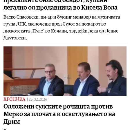
легално од продавница во Кисела Вода
Васко Спасовски, пи-ар и букинг менаџер на музичката
група ДНК, сведочеше пред Судот за пожарот во
дискотеката „Пулс“ во Кочани, тврдејќи дека од Денис
Даутовски,
ХРОНИКА
|
25.02.2026
Одложени судските рочишта против
Мерко за плочата и осветлувањето на
Дрим