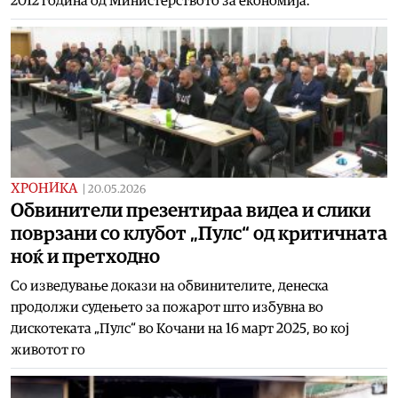
2012 година од Министерството за економија.
ХРОНИКА
|
20.05.2026
Обвинители презентираа видеа и слики
поврзани со клубот „Пулс“ од критичната
ноќ и претходно
Со изведување докази на обвинителите, денеска
продолжи судењето за пожарот што избувна во
дискотеката „Пулс“ во Кочани на 16 март 2025, во кој
животот го