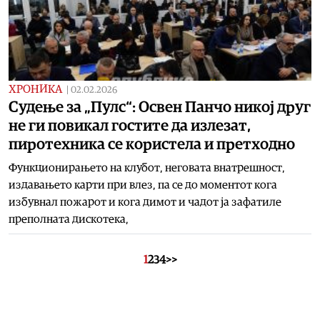
ХРОНИКА
|
02.02.2026
Судење за „Пулс“: Освен Панчо никој друг
не ги повикал гостите да излезат,
пиротехника се користела и претходно
Функционирањето на клубот, неговата внатрешност,
издавањето карти при влез, па се до моментот кога
избувнал пожарот и кога димот и чадот ја зафатиле
преполната дискотека,
1
2
3
4
>>