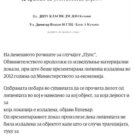
На денешното рочиште за случајот „Пулс“,
Обвинителството продолжи со изведување материјални
докази, при што беше презентирана лиценца издадена во
2012 година од Министерството за економија.
Одбраната побара во судницата да се прочита делот од
лиценцата во кој е наведено за кој објект, за која дејност и
за
која локација е издадена, објави Булевар.
Од презентираниот доказ произлезе дека лиценцата не
била издадена за објектот каде што се случи трагедијата,
туку за