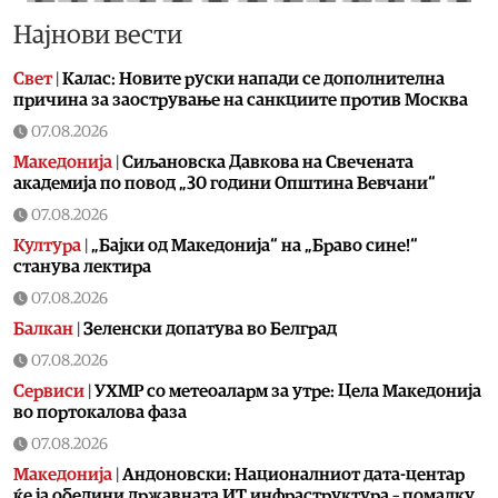
Најнови вести
Свет
|
Калас: Новите руски напади се дополнителна
причина за заострување на санкциите против Москва
07.08.2026
Македонија
|
Сиљановска Давкова на Свечената
академија по повод „30 години Општина Вевчани“
07.08.2026
Култура
|
„Бајки од Македонија“ на „Браво сине!“
станува лектира
07.08.2026
Балкан
|
Зеленски допатува во Белград
07.08.2026
Сервиси
|
УХМР со метеоаларм за утре: Цела Македонија
во портокалова фаза
07.08.2026
Македонија
|
Андоновски: Националниот дата-центар
ќе ја обедини државната ИТ инфраструктура – помалку