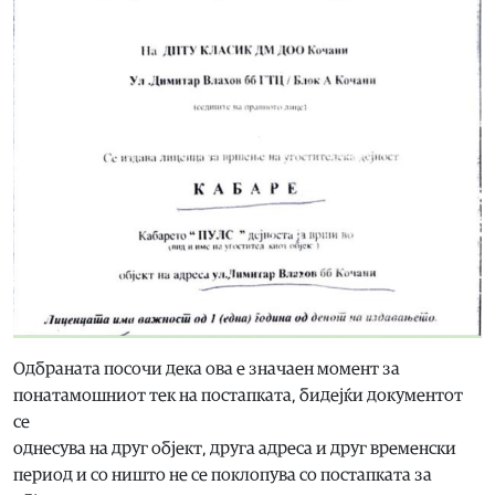
Одбраната посочи дека ова е значаен момент за
понатамошниот тек на постапката, бидејќи документот
се
однесува на друг објект, друга адреса и друг временски
период и со ништо не се поклопува со постапката за