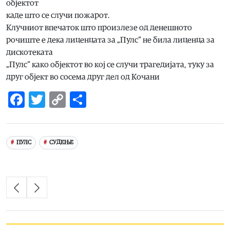
објектот
каде што се случи пожарот.
Клучниот впечаток што произлезе од денешното
рочиште е дека лиценцата за „Пулс“ не била лиценца за
дискотеката
„Пулс“ како објектот во кој се случи трагедијата, туку за
друг објект во сосема друг дел од Кочани
Facebook
Twitter
Copy
Share
Link
ПУЛС
СУДЕЊЕ