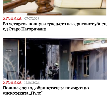
ХРОНИКА
|
07.07.2026
Во четврток почнува судењето на серискиот убиец
од Старо Нагоричане
ХРОНИКА
|
19.06.2026
Почина еден од обвинетите за пожарот во
дискотеката „Пулс“