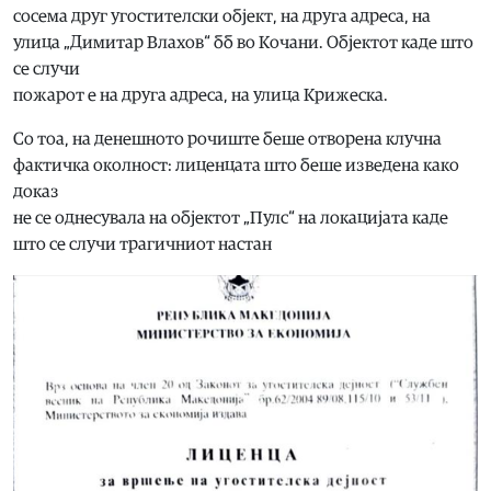
сосема друг угостителски објект, на друга адреса, на
улица „Димитар Влахов“ бб во Кочани. Објектот каде што
се случи
пожарот е на друга адреса, на улица Крижеска.
Со тоа, на денешното рочиште беше отворена клучна
фактичка околност: лиценцата што беше изведена како
доказ
не се однесувала на објектот „Пулс“ на локацијата каде
што се случи трагичниот настан