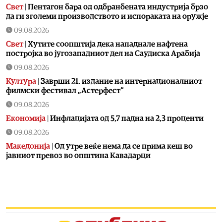
Свет
|
Пентагон бара од одбранбената индустрија брзо
да ги зголеми производството и испораката на оружје
09.08.2026
Свет
|
Хутите соопштија дека нападнале нафтена
постројка во југозападниот дел на Саудиска Арабија
09.08.2026
Култура
|
Заврши 21. издание на интернационалниот
филмски фестивал „Астерфест“
09.08.2026
Економија
|
Инфлацијата од 5,7 падна на 2,3 проценти
09.08.2026
Македонија
|
Од утре веќе немa да се прима кеш во
јавниот превоз во општина Кавадарци
09.08.2026
Хроника
|
Уапсен скопјанец кој возел со 2,13 промили
алкохол и без возачка дозвола, „опелот“ е одземен
09.08.2026
Македонија
|
ЦУК предупредува: Попладнево зголемен