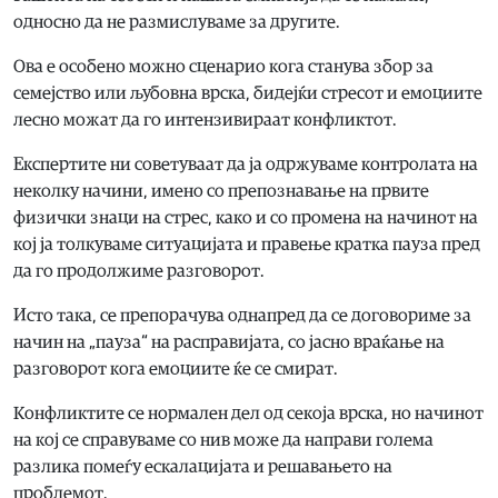
односно да не размислуваме за другите.
Ова е особено можно сценарио кога станува збор за
семејство или љубовна врска, бидејќи стресот и емоциите
лесно можат да го интензивираат конфликтот.
Експертите ни советуваат да ја одржуваме контролата на
неколку начини, имено со препознавање на првите
физички знаци на стрес, како и со промена на начинот на
кој ја толкуваме ситуацијата и правење кратка пауза пред
да го продолжиме разговорот.
Исто така, се препорачува однапред да се договориме за
начин на „пауза“ на расправијата, со јасно враќање на
разговорот кога емоциите ќе се смират.
Конфликтите се нормален дел од секоја врска, но начинот
на кој се справуваме со нив може да направи голема
разлика помеѓу ескалацијата и решавањето на
проблемот.