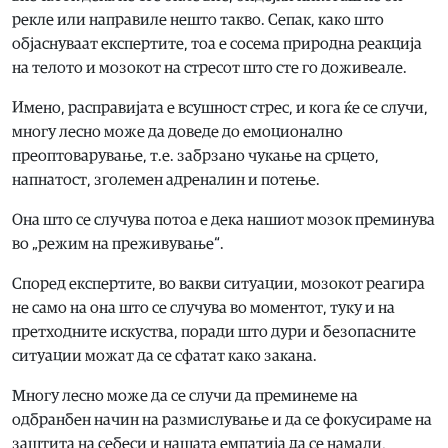
рекле или направиле нешто такво. Сепак, како што
објаснуваат експертите, тоа е сосема природна реакција
на телото и мозокот на стресот што сте го доживеале.
Имено, расправијата е всушност стрес, и кога ќе се случи,
многу лесно може да доведе до емоционално
преоптоварување, т.е. забрзано чукање на срцето,
напнатост, зголемен адреналин и потење.
Она што се случува потоа е дека нашиот мозок преминува
во „режим на преживување“.
Според експертите, во вакви ситуации, мозокот реагира
не само на она што се случува во моментот, туку и на
претходните искуства, поради што дури и безопасните
ситуации можат да се сфатат како закана.
Многу лесно може да се случи да преминеме на
одбранбен начин на размислување и да се фокусираме на
заштита на себеси и нашата емпатија да се намали,