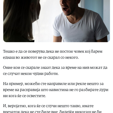
Тешко е да се поверува дека не постои човек кој барем
еднаш во животот не се скарал со некого.
Оние кои се скарале знаат дека за време на нив можат да
се случат некои чудни работи.
На пример, можеби сте направиле или рекле нешто за
време на расправија што навистина не го разбирате дури
ни кога ќе се освестите.
И, веројатно, кога ќе се случи нешто такво, имате
впечаток дека не сте биле вие, бидејќи никогаш не би