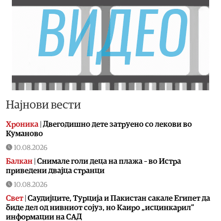
Најнови вести
Хроника
|
Двегодишно дете затруено со лекови во
Куманово
10.08.2026
Балкан
|
Снимале голи деца на плажа – во Истра
приведени двајца странци
10.08.2026
Свет
|
Саудијците, Турција и Пакистан сакале Египет да
биде дел од нивниот сојуз, но Каиро „исцинкарил“
информации на САД