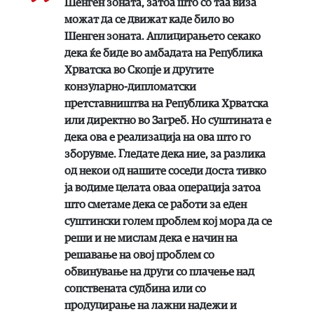
Шенген зоната, затоа што со таа виза
можат да се движат каде било во
Шенген зоната. Аплицирањето секако
дека ќе биде во амбадата на Република
Хрватска во Скопје и другите
конзуларно-дипломатски
претставништва на Република Хрватска
или директно во Загреб. Но суштината е
дека ова е реализација на ова што го
зборувме. Гледате дека ние, за разлика
од некои од нашите соседи доста тивко
ја водиме целата оваа операција затоа
што сметаме дека се работи за еден
суштински голем проблем кој мора да се
реши и не мислам дека е начин на
решавање на овој проблем со
обвинување на други со плачење над
сопствената судбина или со
продуцирање на лажни надежи и