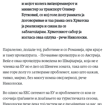
и мојот колега вицепремиерот и
министер за транспорт Оливер
Бутковиќ, со кој голе долу рамката ја
договоривме и таа рамка сега Хрватска
ја реализира и сакам да се
заблагодарам. Хрватскиот сабор ја
изгласа оваа одлука – рече Николоски.
Паралелно, додаде тој, работиме и со Романија, при крај е
и таму процедурата. – Почнавме процедура и со Австрија.
Веќе е оваа процедура воведена во Швајцарија, која не е
членка на ЕУ но е дел од Шенген зоната, така што со ова
ние горе долу го затвораме проблемот, како што кажав,
тивко, мирно, без многу помпа овој период, рече
Николоски.
Во однос на ЕЕС ситемот на ЕУ и проблемите со кои се
соочија граѓаните и доаѓањето на туристичката сезона,
Николоски рече дека тој систем не е дизајниран за нас, но