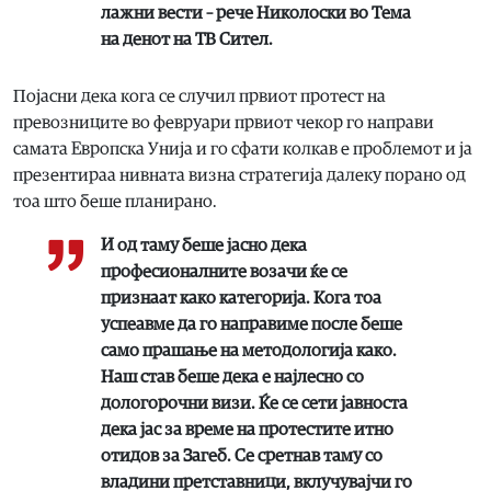
лажни вести – рече Николоски во Тема
на денот на ТВ Сител.
Појасни дека кога се случил првиот протест на
превозниците во февруари првиот чекор го направи
самата Европска Унија и го сфати колкав е проблемот и ја
презентираа нивната визна стратегија далеку порано од
тоа што беше планирано.
И од таму беше јасно дека
професионалните возачи ќе се
признаат како категорија. Кога тоа
успеавме да го направиме после беше
само прашање на методологија како.
Наш став беше дека е најлесно со
дологорочни визи. Ќе се сети јавноста
дека јас за време на протестите итно
отидов за Загеб. Се сретнав таму со
владини претставници, вклучувајчи го