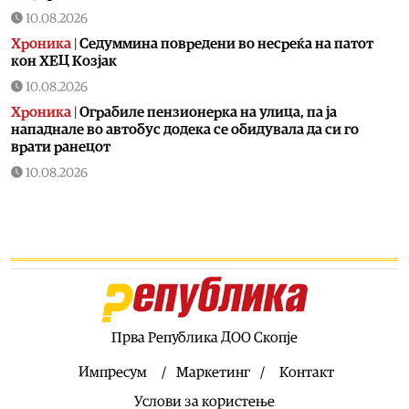
10.08.2026
Хроника
|
Седуммина повредени во несреќа на патот
кон ХЕЦ Козјак
10.08.2026
Хроника
|
Ограбиле пензионерка на улица, па ја
нападнале во автобус додека се обидувала да си го
врати ранецот
10.08.2026
Здравје
|
ИЈЗ: Ако излегувате надвор на 39 степени,
клима уредите да бидат на околу 25, за да може да се
прилагоди организмот
10.08.2026
Сервиси
|
Метеоаларм: Денешните временски услови
бараат дополнителна внимателност
10.08.2026
Прва Република ДОО Скопје
Хроника
|
Марихуана скриена во пратка за осуденик: 32
пакувања запленети во „Идризово“
Импресум
Маркетинг
Контакт
10.08.2026
Услови за користење