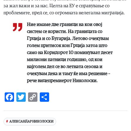
за жал важи и за нас. Целта на ЕУ е справување со
проблемите, пред се, со огромната нелегална миграција.
Ние имаме две граници на кои овој
систем се користи. На границата со
Грција и со Бугарија. Летово очекувам
голем притисок кон Грција затоа што
само на Коридорот 10 поминуваат десет
милиони патници годишно, од кои
најголем дел се во летната сезона и
очекувам дека и таму ќе има решение –
рече вицепремиерот Николоски.
Facebook
Twitter
Copy
Share
Link
АЛЕКСАНДАР НИКОЛОСКИ