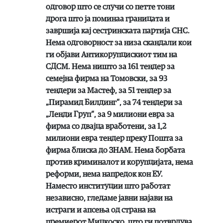
одговор што се случи со петте тони
дрога што ја поминаа границата и
завршија кај сестринската партија СНС.
Нема одговорност за низа скандали кои
ги објави Антикорупцискиот тим на
СДСМ. Нема ништо за 161 тендер за
семејна фирма на Томовски, за 93
тендери за Мастеф, за 51 тендер за
„Пирамид Билдинг“, за 74 тендери за
„Ленди Груп“, за 9 милиони евра за
фирма со двајца вработени, за 1,2
милиони евра тендер преку Пошта за
фирма блиска до ЗНАМ. Нема борбата
против криминалот и корупцијата, нема
реформи, нема напредок кон ЕУ.
Наместо институции што работат
независно, гледаме јавни најави на
истраги и апсења од страна на
премиерот Мицкоско, што ги потврдува