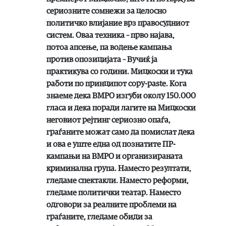
сериозните сомнежи за целосно
политичко влијание врз правосудниот
систем. Оваа техника – прво најава,
потоа апсење, па водење кампања
против опозицијата – Вучиќ ја
практикува со години. Мицкоски и тука
работи по принципот copy-paste. Кога
знаеме дека ВМРО изгуби околу 150.000
гласа и дека поради лагите на Мицкоски
неговиот рејтинг сериозно опаѓа,
граѓаните можат само да помислат дека
и ова е уште една од познатите ПР-
кампањи на ВМРО и организираната
криминална група. Наместо резултати,
гледаме спектакли. Наместо реформи,
гледаме политички театар. Наместо
одговори за реалните проблеми на
граѓаните, гледаме обиди за