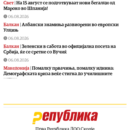
Свет
|
На 15 август се подготвуваат нови бегалци од
Мароко во Шпанија!
06.08.2026
Балкан
|
Албански знамиња развиорени во европски
Улцињ
06.08.2026
Балкан
|
Зеленски в сабота во официјална посета на
Србија, ќе се сретне со Вучиќ
06.08.2026
Македонија
|
Помалку првачиња, помалку иднина:
Демографската криза веќе стигна до училишните
клупи
06.08.2026
Балкан
|
Први случаи на западнонилска треска во
Србија: Две постари лица во Белград хоспитализирани
со невроинвазивна форма
06.08.2026
Сервиси
|
Вкупно 18 пожари на отворено денеска до 18
часот, два се активни
Прва Република ДОО Скопје