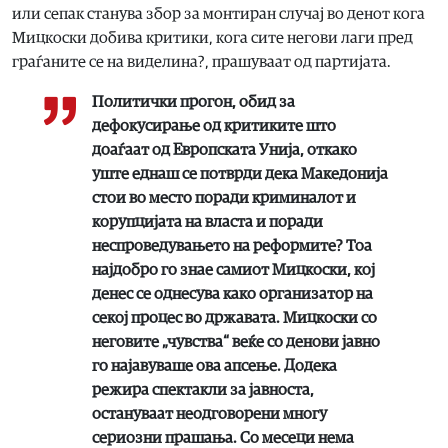
или сепак станува збор за монтиран случај во денот кога
Мицкоски добива критики, кога сите негови лаги пред
граѓаните се на виделина?, прашуваат од партијата.
Политички прогон, обид за
дефокусирање од критиките што
доаѓаат од Европската Унија, откако
уште еднаш се потврди дека Македонија
стои во место поради криминалот и
корупцијата на власта и поради
неспроведувањето на реформите? Тоа
најдобро го знае самиот Мицкоски, кој
денес се однесува како организатор на
секој процес во државата. Мицкоски со
неговите „чувства“ веќе со денови јавно
го најавуваше ова апсење. Додека
режира спектакли за јавноста,
остануваат неодговорени многу
сериозни прашања. Со месеци нема