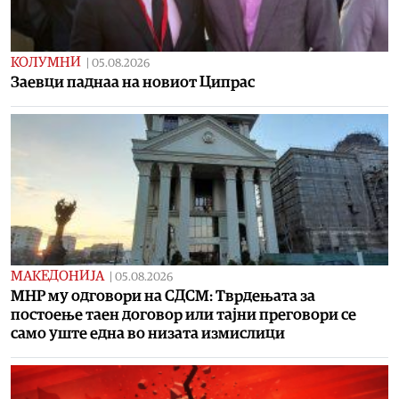
КОЛУМНИ
|
05.08.2026
Заевци паднаа на новиот Ципрас
МАКЕДОНИЈА
|
05.08.2026
MНР му одговори на СДСМ: Тврдењата за
постоење таен договор или тајни преговори се
само уште една во низата измислици