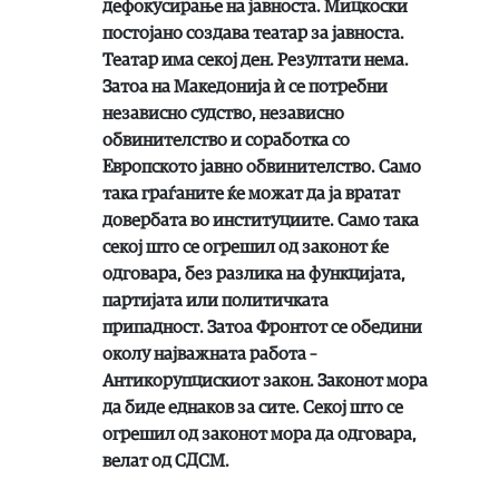
дефокусирање на јавноста. Мицкоски
постојано создава театар за јавноста.
Театар има секој ден. Резултати нема.
Затоа на Македонија ѝ се потребни
независно судство, независно
обвинителство и соработка со
Европското јавно обвинителство. Само
така граѓаните ќе можат да ја вратат
довербата во институциите. Само така
секој што се огрешил од законот ќе
одговара, без разлика на функцијата,
партијата или политичката
припадност. Затоа Фронтот се обедини
околу најважната работа –
Антикорупцискиот закон. Законот мора
да биде еднаков за сите. Секој што се
огрешил од законот мора да одговара,
велат од СДСМ.