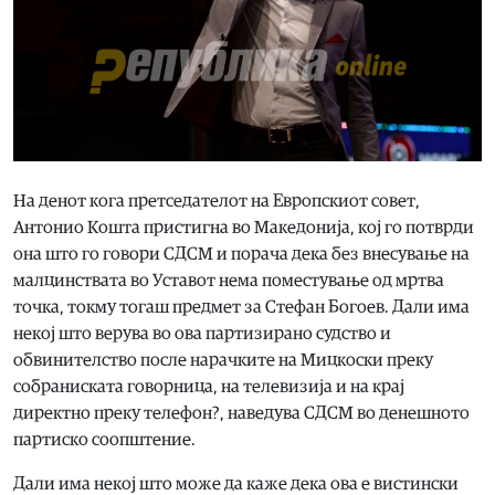
На денот кога претседателот на Европскиот совет,
Антонио Кошта пристигна во Македонија, кој го потврди
она што го говори СДСМ и порача дека без внесување на
малцинствата во Уставот нема поместување од мртва
точка, токму тогаш предмет за Стефан Богоев. Дали има
некој што верува во ова партизирано судство и
обвинителство после нарачките на Мицкоски преку
собраниската говорница, на телевизија и на крај
директно преку телефон?, наведува СДСМ во денешното
партиско соопштениe.
Дали има некој што може да каже дека ова е вистински