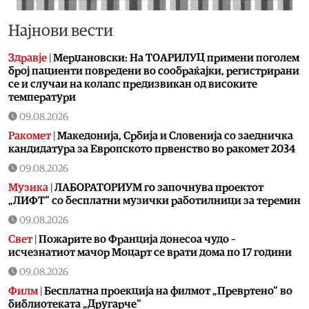
Најнови вести
Здравје
|
Мерџановски: На ТОАРИЛУЦ примени поголем
број пациенти повредени во сообраќајки, регистрирани
се и случаи на колапс предизвикан од високите
температури
09.08.2026
Ракомет
|
Македонија, Србија и Словенија со заедничка
кандидатура за Европското првенство во ракомет 2034
09.08.2026
Музика
|
ЛАБОРАТОРИУМ го започнува проектот
„ЛИФТ“ со бесплатни музички работилници за теремин
09.08.2026
Свет
|
Пожарите во Франција донесоа чудо –
исчезнатиот мачор Моцарт се врати дома по 17 години
09.08.2026
Филм
|
Бесплатна проекција на филмот „Превртено“ во
библиотеката „Другарче“