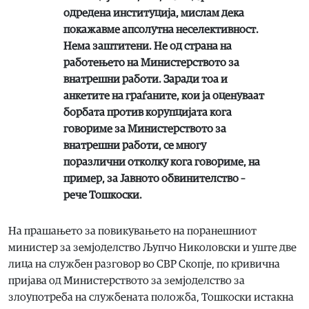
одредена институција, мислам дека
покажавме апсолутна неселективност.
Нема заштитени. Не од страна на
работењето на Министерството за
внатрешни работи. Заради тоа и
анкетите на граѓаните, кои ја оценуваат
борбата против корупцијата кога
говориме за Министерството за
внатрешни работи, се многу
поразлични отколку кога говориме, на
пример, за Јавното обвинителство –
рече Тошкоски.
На прашањето за повикувањето на поранешниот
министер за земјоделство Љупчо Николовски и уште две
лица на службен разговор во СВР Скопје, по кривична
пријава од Министерството за земјоделство за
злоупотреба на службената положба, Тошкоски истакна