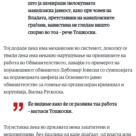
што ја шокираше целокупната
македонска јавност, како прв човек на
Владата, претставник на македонските
граѓани, навистина не гледам ништо
спорно во тоа – рече Тошкоски.
Тој додаде дека има механизми во системот, доколку се
увиди дека има некакво нарушување на принципите на
работа во Обвинителството, давајќи го примерот на
поранешниот обвинител Љубомир Јовески со супензијата
на поранешната шефица на Основното јавно
обвинителство за гонење на организиран криминал и
корупција, Вилма Рускоска.
Ќе видиме како ќе се развива таа работа
– нагласи Тошкоски.
Тој истакна дека во државата нема заштитени и
недопирливи, без разлика од каде доаѓаат, од власта или