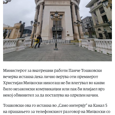
Министерот за внатрешни работи Панче Тошковски
вечерва истакна дека лично верува оти премиерот
Христијан Мицкоски никогаш не би влегувал во какви
било незаконски комуникации или пак би влијаел врз
некој обвинител за да постапува на одреден начин.
Тошковски ова го истакна во „Само интервју“ на Канал 5
на прашањето за телефонскиот разговор на Мицкоски со