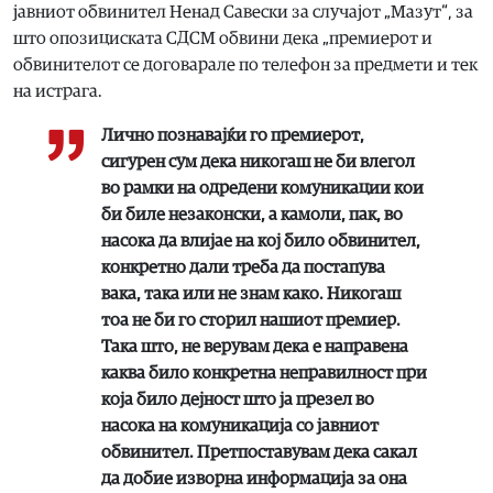
јавниот обвинител Ненад Савески за случајот „Мазут“, за
што опозициската СДСМ обвини дека „премиерот и
обвинителот се договарале по телефон за предмети и тек
на истрага.
Лично познавајќи го премиерот,
сигурен сум дека никогаш не би влегол
во рамки на одредени комуникации кои
би биле незаконски, а камоли, пак, во
насока да влијае на кој било обвинител,
конкретно дали треба да постапува
вака, така или не знам како. Никогаш
тоа не би го сторил нашиот премиер.
Така што, не верувам дека е направена
каква било конкретна неправилност при
која било дејност што ја презел во
насока на комуникација со јавниот
обвинител. Претпоставувам дека сакал
да добие изворна информација за она