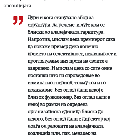
опозицијата.
Дури и кога станувало збор за
структури, да речеме, и луѓе кои се
блиски до владејачката гарнитура.
Напротив, мислам дека премиерот сака
да покаже пример дека конечно
времето на селективност, неказнивост и
прогледување низ прсти на своите е
завршено. И мислам дека со сите оние
постапки што ги спроведовме во
изминатиот период, токму тоа и го
покажавме. Без оглед дали некој е
близок функционер, без оглед дали е
некој во рамки на одредена
организациска единица блиска до
некого, без оглед дали е директор кој
доаѓа од редовите на владејачката
коалиција или, пак, менаџер на