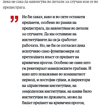
дека не сака да навлегува во детали за случаи кои се во
предистрага.
Не би сакал, како и во сите останати
предмети, особено во рамки на
предистрага, да навлегувам во детали
за случаите. Да им оставиме на
институциите да си ја сработат
работата. Но, не би се согласил дека
исклучиво само функционери од
претходната власт се предмет на
кривичен прогон. Особено не оние што
ги рекетираат македонските граѓани. И
како што покажавме во изминатиот
период, и постојни судии, и директори
на здравствени институции, на
земјоделски институции, на какви било
институции во државата, може да
бидат предмет на кривичен прогон,