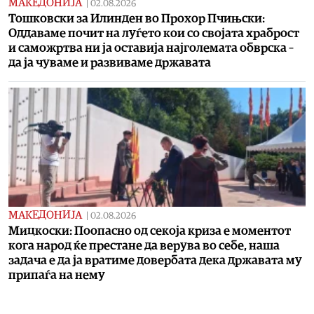
МАКЕДОНИЈА
|
02.08.2026
Toшковски за Илинден во Прохор Пчињски:
Oддаваме почит на луѓето кои со својата храброст
и саможртва ни ја оставија најголемата обврска –
да ја чуваме и развиваме државата
МАКЕДОНИЈА
|
02.08.2026
Мицкоски: Поопасно од секоја криза е моментот
кога народ ќе престане да верува во себе, наша
задача е да ја вратиме довербата дека државата му
припаѓа на нему