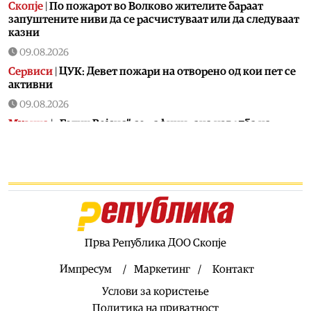
Скопје
|
По пожарот во Волково жителите бараат
запуштените ниви да се расчистуваат или да следуваат
казни
09.08.2026
Сервиси
|
ЦУК: Девет пожари на отворено од кои пет се
активни
09.08.2026
Музика
|
„Готик Војсис“ со рафинирана изведба на
средновековна музика
09.08.2026
Култура
|
ЕУ вечерта на „Охридско лето“ го носи
концертот „Последната роза на летото“
09.08.2026
Култура
|
Изложбата „Дома“ е поставка на фотографии и
фотоманипулации кои носат спој на две различни
Прва Република ДОО Скопје
уметнички перцепции
Импресум
Маркетинг
Контакт
09.08.2026
Услови за користење
Филм
|
Проекција на „Колку чини водата?“ и еко
хакатон во соработка со Еко-свест Вевчани на
Политика на приватност