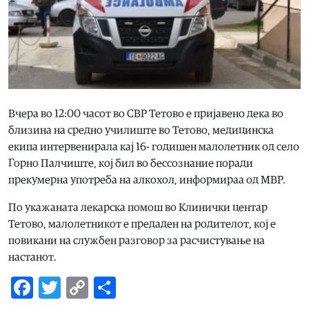
Вчера во 12:00 часот во СВР Тетово е пријавено дека во
близина на средно училиште во Тетово, медицинска
екипа интервенирала кај 16- годишен малолетник од село
Горно Палчиште, кој бил во бессознание поради
прекумерна употреба на алкохол, информираа од МВР.
По укажаната лекарска помош во Клинички центар
Тетово, малолетникот е предаден на родителот, кој е
повикани на службен разговор за расчистување на
настанот.
Facebook
Twitter
Copy
Share