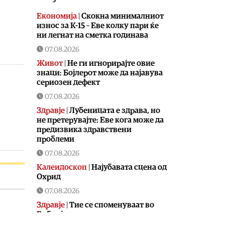
Економија
|
Скокна минималниот
износ за К-15 – Еве колку пари ќе
ни легнат на сметка годинава
07.08.2026
Живот
|
Не ги игнорирајте овие
знаци: Бојлерот може да најавува
сериозен дефект
07.08.2026
Здравје
|
Лубеницата е здрава, но
не претерувајте: Еве кога може да
предизвика здравствени
проблеми
07.08.2026
Калеидоскоп
|
Најубавата сцена од
Охрид
07.08.2026
Здравје
|
Тие се споменуваат во
Библијата, во старогрчката
митологија и во древниот Египет,