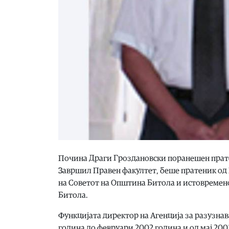
Почина Драги Гроздановски поранешен пратен
Завршил Правен факултет, беше пратеник од
на Советот на Општина Битола и истовреме
Битола.
Функцијата директор на Агенција за разузна
година до февруари 2002 година и од мај 200