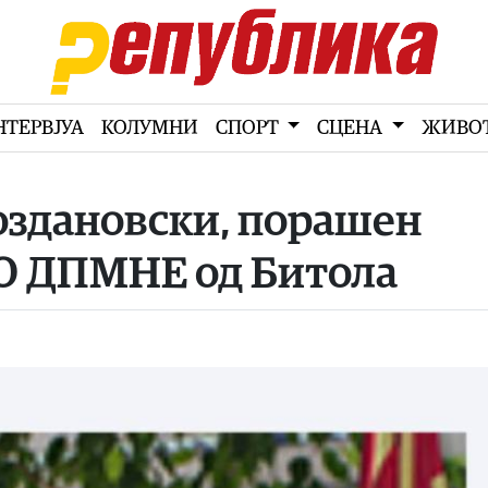
НТЕРВЈУА
КОЛУМНИ
СПОРТ
СЦЕНА
ЖИВО
оздановски, порашен
О ДПМНЕ од Битола