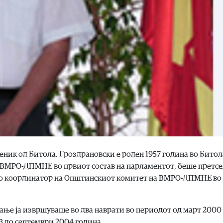
ик од Битола. Гроздрановски е роден 1957 година во Битол
 ВМРО-ДПМНЕ во првиот состав на парламентот, беше претс
но координатор на Општинскиот комитет на ВМРО-ДПМНЕ во
вање ја извршуваше во два наврати во периодот од март 2000
3 до септември 2004 година.