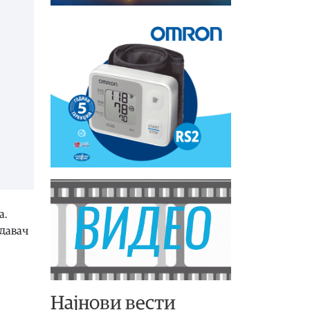
а.
едавач
Најнови вести