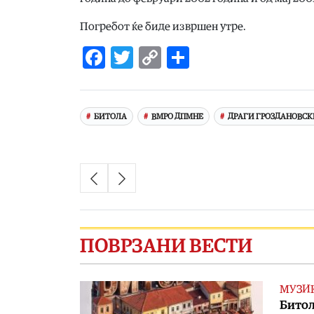
Погребот ќе биде извршен утре.
Facebook
Twitter
Copy
Share
Link
БИТОЛА
ВМРО ДПМНЕ
ДРАГИ ГРОЗДАНОВСК
ПОВРЗАНИ ВЕСТИ
МУЗИ
Битол