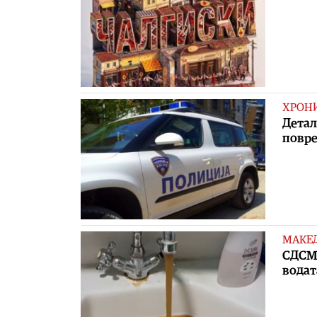
ХРОН
Детал
повр
МАКЕ
СДСМ 
водат