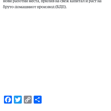
нови работни места, прилив на свеж капитал и раст на
бруто-домашниот производ (БДП).
Facebook
Twitter
Copy
Share
Link