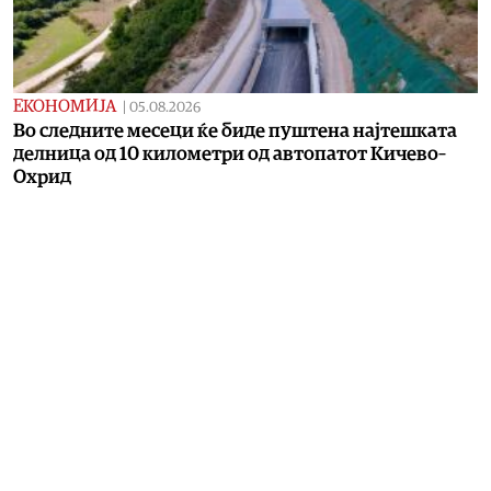
ЕКОНОМИЈА
|
05.08.2026
Во следните месеци ќе биде пуштена најтешката
делница од 10 километри од автопатот Кичево–
Охрид