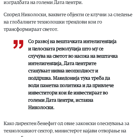
изградбата на големи Дата центри.
Според Николоски, ваквите објекти се клучни за следење
на глобалните технолошки трендови кои го
трансформираат светот.
Со развој на вештачката интелигенција
и целосната револуција што му се
случува на светот во насока на вештачка
интелигенција, Дата центрите
стануваат нивна неопходност и
поддршка. Македонија тука треба да
води паметна политика и да привлече
инвеститори кои ќе инвестираат во
големи Дата центри, истакна
Николоски.
Како директен бенефит од овие законски олеснувања за
технолошкиот сектор, министерот најави отворање на