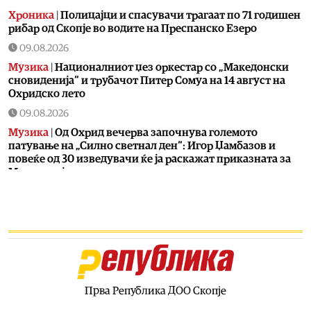
Хроника
|
Полицајци и спасувачи трагаат по 71 годишен
рибар од Скопје во водите на Преспанско Езеро
09.08.2026
Музика
|
Националниот џез оркестар со „Македонски
сновиденија“ и трубачот Питер Сомуа на 14 август на
Охридско лето
09.08.2026
Музика
|
Од Охрид вечерва започнува големото
патување на „Силно светнал ден“: Игор Џамбазов и
повеќе од 30 изведувачи ќе ја раскажат приказната за
Македонија
09.08.2026
Здравје
|
Подобрена состојбата на пациентот
транспортиран од Турција, лекарите апелираат на
внимателност при скокови во вода
09.08.2026
Здравје
|
Мерџановски: На ТОАРИЛУЦ примени поголем
број пациенти повредени во сообраќајки, регистрирани
Прва Република ДОО Скопје
се и случаи на колапс предизвикан од високите