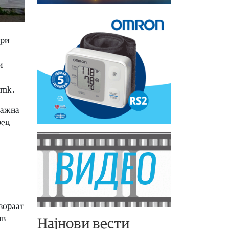
при
и
mk .
 лажна
рец
твораат
ив
Најнови вести