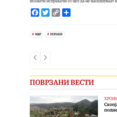
познати испраќачи со цел да не наседнуваат 
Facebook
Twitter
Copy
Share
Link
МВР
ПОРАКИ
ПОВРЗАНИ ВЕСТИ
ХРОН
Скопј
подне