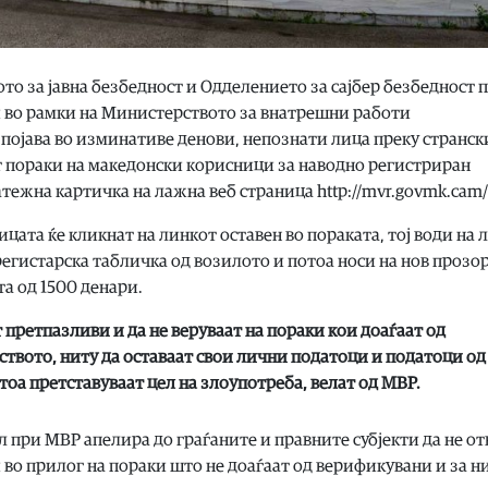
то за јавна безбедност и Одделението за сајбер безбедност 
 во рамки на Министерството за внатрешни работи
 појава во изминативе денови, непознати лица преку странск
т пораки на македонски корисници за наводно регистриран
тежна картичка на лажна веб страница http://mvr.govmk.cam/
ицата ќе кликнат на линкот оставен во пораката, тој води на
 регистарска табличка од возилото и потоа носи на нов прозо
та од 1500 денари.
 претпазливи и да не веруваат на пораки кои доаѓаат од
ството, ниту да оставаат свои лични податоци и податоци од
тоа претставуваат цел на злоупотреба, велат од МВР.
 при МВР апелира до граѓаните и правните субјекти да не о
о прилог на пораки што не доаѓаат од верификувани и за н