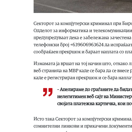
Секторот за компјутерски криминал при Биро
Одделот за информатика и телекомуникации
предупредуваат дека е забележана зачестена
телефонски број +639606963624 да испраќаа
сообраќаен прекршок и бараат наплата со пла
Измамата ја вршат на тој начин што, откако л
веб страница на МВР каде се бара да се внесе
каде е регистриран прекршок и се бара напла
– Апелираме до граѓаните да бидат
нелегитимен веб сајт на Министер
својата платежна картичка, кои по
Исто така Секторот за компјутерски криминал
сомнителни линкови и прикачени документи в