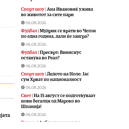
Спорт шоу
|
Aна Ивановиќ ужива
во животот за сите пари
06.08.2026
Фудбал
|
Мудрик се врати во Челзи
по една година, дали ќе заигра?
06.08.2026
Фудбал
|
Пресврт: Винисиус
останува во Реал?
06.08.2026
Спорт шоу
|
Дедото на Ноле: Јас
сум Хрват по националност
06.08.2026
Свет
|
На 15 август се подготвуваат
нови бегалци од Мароко во
Шпанија!
06.08.2026
ијата
Балкан
|
Албански знамиња
развиорени во европски Улцињ