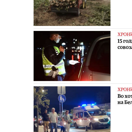
ХРОН
15 го
совоз
ХРОН
Во хо
на Бе