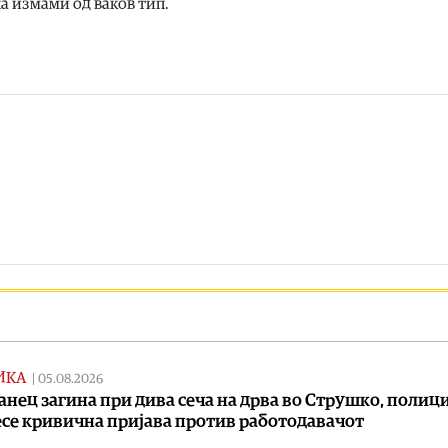
на измами од ваков тип.
ИКА
|
05.08.2026
анец загина при дива сеча на дрва во Струшко, полиц
се кривична пријава против работодавачот