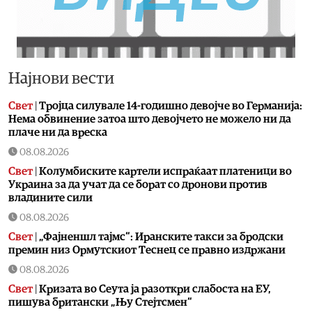
Најнови вести
Свет
|
Тројца силувале 14-годишно девојче во Германија:
Нема обвинение затоа што девојчето не можело ни да
плаче ни да вреска
08.08.2026
Свет
|
Колумбиските картели испраќаат платеници во
Украина за да учат да се борат со дронови против
владините сили
08.08.2026
Свет
|
„Фајненшл тајмс“: Иранските такси за бродски
премин низ Ормутскиот Теснец се правно издржани
08.08.2026
Свет
|
Кризата во Сеута ја разоткри слабостa на ЕУ,
пишува британски „Њу Стејтсмен“