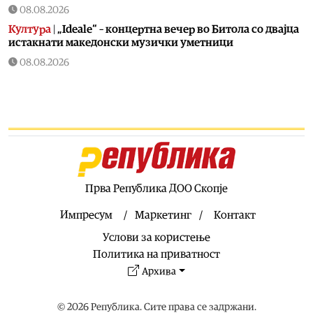
08.08.2026
Култура
|
„Ideale“ – концертна вечер во Битола со двајца
истакнати македонски музички уметници
08.08.2026
Естрада
|
Жељко Самарџиќ вечерва во Антички: Вечер
на познати хитови но и стихови кои враќаат спомени
08.08.2026
Култура
|
БИТ ФЕСТ добива изложба што не се гледа
само со очи, туку се доживува на посебен начин:
Крнчев и Најдоски одбележуваат 25 години заедничко
творештво
Прва Република ДОО Скопје
08.08.2026
Сцена
|
Хуманитарниот фестивал „Расплет“ викендов се
Импресум
Маркетинг
Контакт
враќа со своето второ издание во Кочани
Услови за користење
08.08.2026
Политика на приватност
Музика
|
Во недела од Охрид почнува музичкиот
Архива
караван по повод 35 години од независноста на
Македонија!
© 2026 Република. Сите права се задржани.
08.08.2026