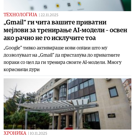
ТЕХНОЛОГИЈА
|
22.11.2025
„Gmail“ ги чита вашите приватни
мејлови за тренирање AI-модели – освен
ако рачно не го исклучите тоа
„Google“ тивко активираше нови опции што му
дозволуваат на „Gmail“ да пристапува до приватните
пораки со цел да ги тренира своите AI-модели. Многу
корисници дури
ХРОНИКА
|
10.11.2025