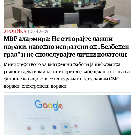
ХРОНИКА
|
21.01.2026
МВР алармира: Не отворајте лажни
пораки, наводно испратени од „Безбеден
град“ и не споделувајте лични податоци
Министерството за внатрешни работи ја информира
јавноста дека изминатиов период е забележана појава на
фишинг напади кои се изведуваат преку лажни СМС
пораки, електронски пораки,