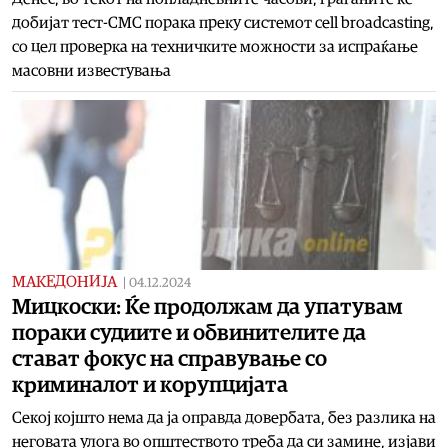
добијат тест-СМС порака преку системот cell broadcasting,
со цел проверка на техничките можности за испраќање
масовни известувања
МАКЕДОНИЈА
|
04.12.2024
Мицкоски: Ќе продолжам да упатувам
пораки судиите и обвинителите да
стават фокус на справување со
криминалот и корупцијата
Секој којшто нема да ја оправда довербата, без разлика на
неговата улога во општеството треба да си замине, изјави