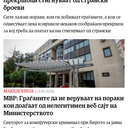
прекршоци стигнуваат од странски
броеви
Сите лажни пораки, кои ги добиваат граѓаните, а кои се
однесуваат дека извршиле некаков сообраќаен прекршок
за кој треба да платат казна стигнуваат од странски
МАКЕДОНИЈА
|
13.05.2026
МВР: Граѓаните да не веруваат на пораки
кои доаѓаат од нелегитимен веб сајт на
Министерството
Секторот за компјутерски криминал при Бирото за јавна