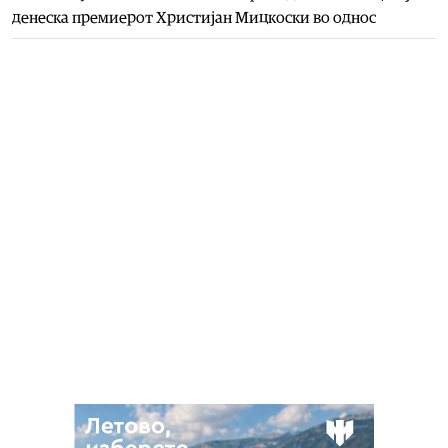
денеска премиерот Христијан Мицкоски во однос