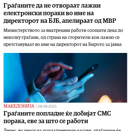
Граѓаните да не отвораат лажни
електронски пораки во име на
директорот на БЈБ, апелираат од МВР
Министерството за внатрешни работи соопшти дека до
неколку граѓани, од страна на сторители кои лажно се
претставуваат во име на директорот на Бирото за јавна
МАКЕДОНИЈА
|
08.08.2025
Граѓаните попладне ќе добијат СМС
порака, еве за што се работи
Денес, во текот на попладневните часови, граѓаните ќе