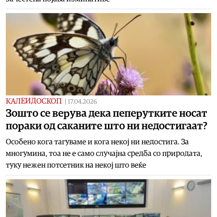
КАЛЕИДОСКОП
|
17.04.2026
Зошто се верува дека пеперутките носат
пораки од саканите што ни недостигаат?
Особено кога тагуваме и кога некој ни недостига. За
многумина, тоа не е само случајна средба со природата,
туку нежен потсетник на некој што веќе