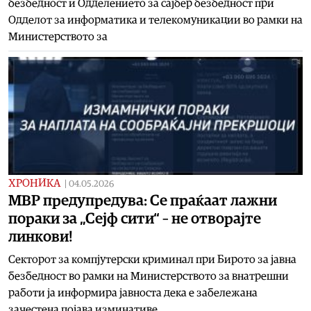
безбедност и Одделението за сајбер безбедност при
Одделот за информатика и телекомуникации во рамки на
Министерството за
ХРОНИКА
|
04.05.2026
МВР предупредува: Се праќаат лажни
пораки за „Сејф сити“ – не отворајте
линкови!
Секторот за компјутерски криминал при Бирото за јавна
безбедност во рамки на Министерството за внатрешни
работи ја информира јавноста дека е забележана
зачестена појава изминативе