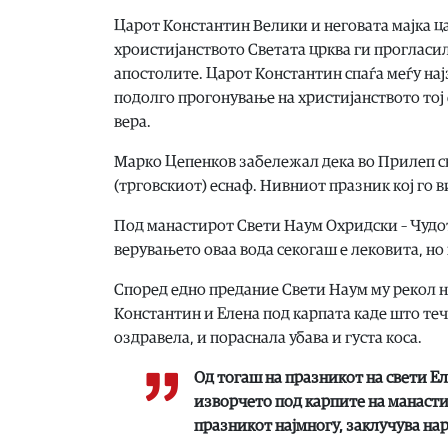
Царот Константин Велики и неговата мајка ц
хроистијанството Светата црква ги прогласи
апостолите. Царот Константин спаѓа меѓу нај
подолго прогонување на христијанството тој 
вера.
Марко Цепенков забележал дека во Прилеп с
(трговскиот) еснаф. Нивниот празник кој го ви
Под манастирот Свети Наум Охридски – Чудот
верувањето оваа вода секогаш е лековита, но
Според едно предание Свети Наум му рекол на 
Константин и Елена под карпата каде што тече
оздравела, и пораснала убава и густа коса.
Од тогаш на празникот на свети Ел
изворчето под карпите на манастир
празникот најмногу, заклучува на