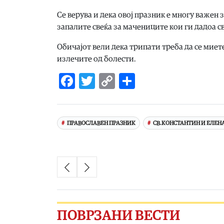
Се верува и дека овој празник е многу важен з
запалите свеќа за мачениците кои ги дадоа с
Обичајот вели дека трипати треба да се миете 
излечите од болести.
Facebook
Twitter
Copy
Share
Link
ПРАВОСЛАВЕН ПРАЗНИК
СВ.КОНСТАНТИН И ЕЛЕН
ПОВРЗАНИ ВЕСТИ