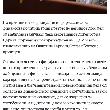
По првичните неофицијални информации дека
финансова полиција врши претрес во неговиот дом, дел
од медиумите јавуваат дека некогашниот директор на
Царина, поранешен потпретседател на СДСМ и екс-
градоначалник на Општина Карпош, Стефан Богоев е
приведен.
Од она што досега е официјално соопштено е дека повеќе
лица се приведени од страна на овластени службени лица
од Управата за финансиска полиција како дел од акција
која произлегува од предистражна постапка насочена кон
откривање и документирање на повеќе кривични дела од
областа на финансискиот криминал и корупцијата, за кои
постојат основи на сомнение дека се извршени од
службени лица и други лица кои го искористиле своето
влијание, општествена положба и углед со цел