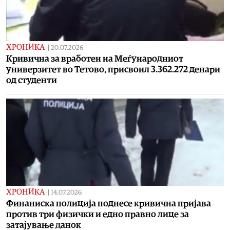
ХРОНИКА
|
20.07.2026
Кривична за вработен на Меѓународниот
универзитет во Тетово, присвоил 3.362.272 денари
од студенти
ХРОНИКА
|
14.07.2026
Финаниска полиција поднесе кривична пријава
против три физички и едно правно лице за
затајување данок