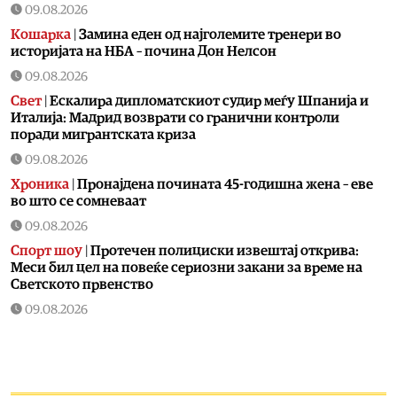
09.08.2026
Кошарка
|
Замина еден од најголемите тренери во
историјата на НБА – почина Дон Нелсон
09.08.2026
Свет
|
Ескалира дипломатскиот судир меѓу Шпанија и
Италија: Мадрид возврати со гранични контроли
поради мигрантската криза
09.08.2026
Хроника
|
Пронајдена почината 45-годишна жена – еве
во што се сомневаат
09.08.2026
Спорт шоу
|
Протечен полициски извештај открива:
Меси бил цел на повеќе сериозни закани за време на
Светското првенство
09.08.2026
Фудбал
|
Се степаа фудбалерите на Вардар и Шкендија
по последниот свиреж
09.08.2026