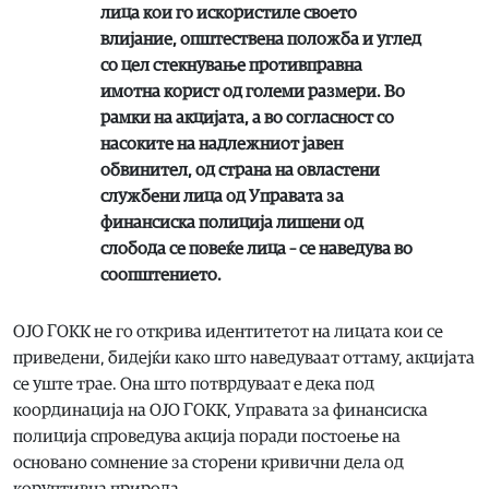
лица кои го искористиле своето
влијание, општествена положба и углед
со цел стекнување противправна
имотна корист од големи размери. Во
рамки на акцијата, а во согласност со
насоките на надлежниот јавен
обвинител, од страна на овластени
службени лица од Управата за
финансиска полиција лишени од
слобода се повеќе лица – се наведува во
соопштението.
ОЈО ГОКК не го открива идентитетот на лицата кои се
приведени, бидејќи како што наведуваат оттаму, акцијата
се уште трае. Она што потврдуваат е дека под
координација на ОЈО ГОКК, Управата за финансиска
полиција спроведува акција поради постоење на
основано сомнение за сторени кривични дела од