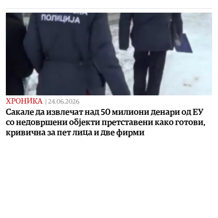
ХРОНИКА
|
24.06.2026
Сакале да извлечат над 50 милиони денари од ЕУ
со недовршени објекти претставени како готови,
кривична за пет лица и две фирми