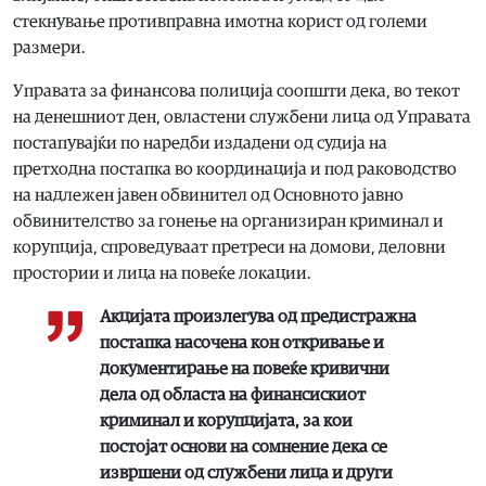
стекнување противправна имотна корист од големи
размери.
Управата за финансова полиција соопшти дека, во текот
на денешниот ден, овластени службени лица од Управата
постапувајќи по наредби издадени од судија на
претходна постапка во координација и под раководство
на надлежен јавен обвинител од Основното јавно
обвинителство за гонење на организиран криминал и
корупција, спроведуваат претреси на домови, деловни
простории и лица на повеќе локации.
Акцијата произлегува од предистражна
постапка насочена кон откривање и
документирање на повеќе кривични
дела од областа на финансискиот
криминал и корупцијата, за кои
постојат основи на сомнение дека се
извршени од службени лица и други