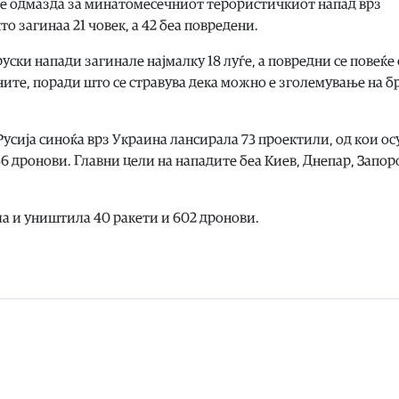
се одмазда за минатомесечниот терористичкиот напад врз
о загинаа 21 човек, а 42 беа повредени.
ски напади загинале најмалку 18 луѓе, а повредни се повеќе 
ите, поради што се стравува дека можно е зголемување на б
усија синоќа врз Украина лансирала 73 проектили, од кои ос
6 дронови. Главни цели на нападите беа Киев, Днепар, Запор
а и уништила 40 ракети и 602 дронови.