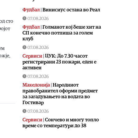
Фудбал
|
Винисиус остана во Реал
07.08.2026
од сто
Фудбал
|
Голманот кој беше хит на
ројот
СП конечно потпиша за голем
клуб
07.08.2026
ум
ожје,
Сервиси
|
ЦУК: До 7.30 часот
регистрирани 23 пожари, еден е
активен
07.08.2026
Македонија
|
Народниот
правобранител оформи предмет
за загадувањето на водата во
Гостивар
07.08.2026
Сервиси
|
Сончево и многу топло
време со температури до 38
степени