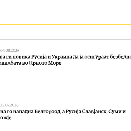
|
04.08.2026
ја ги повика Русија и Украина да ја осигураат безбедн
овидбата во Црното Море
|
25.07.2026
на го нападна Белгороод, а Русија Славјанск, Суми и
ожје