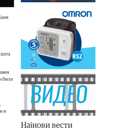
Киев
ската
жавен
н била
,
и и
Најнови вести