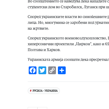
Во соопштението се наведува дека нападите 
студентски дом во Старобилск, Луганск при шт
Според украинските власти во синоќешните ру
лица. Но, многумина се заробени под урнатин
на жртвите.
Според украинското военовоздухопловство, Р
хиперсонични проектили „Циркон“, како и 65
Полтава и Харков.
Украинската армија соопшти дека пресретнал
Facebook
Twitter
Copy
Share
Link
РУСИЈА - УКРАИНА