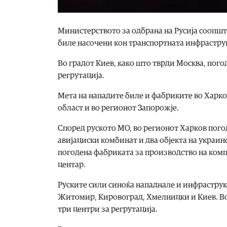
Министерството за одбрана на Русија соопшт
биле насочени кон транспортната инфрастру
Во градот Киев, како што тврди Москва, пого
регрутација.
Мета на нападите биле и фабриките во Харко
област и во регионот Запорожје.
Според руското МО, во регионот Харков погод
авијациски комбинат и два објекта на украи
погодена фабриката за производство на комп
центар.
Руските сили синоќа нападнале и инфраструк
Житомир, Кировоград, Хмелницки и Киев. Во
три центри за регрутација.