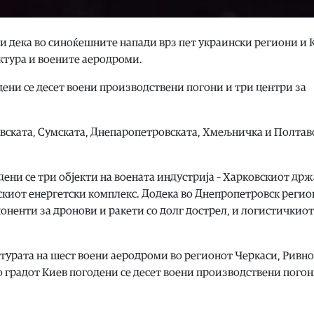
и дека во синоќешните напади врз пет украински региони и 
ктура и воените аеродроми.
дени се десет воени производствени погони и три центри за
вската, Сумската, Днепаропетровската, Хмељничка и Полтав
ени се три објекти на воената индустрија – Харковскиот др
нскиот енергетски комплекс. Додека во Днепропетровск регио
оненти за дронови и ракети со долг дострел, и логистичкиот
турата на шест воени аеродроми во регионот Черкаси, Ривно
 градот Киев погодени се десет воени производствени погон