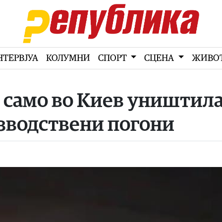
НТЕРВЈУА
КОЛУМНИ
СПОРТ
СЦЕНА
ЖИВО
а само во Киев уништил
зводствени погони