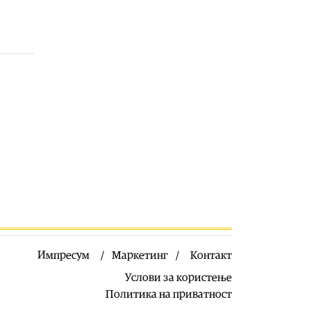
со „Flowers Symphony“ во Битола
и Охрид ќе донесе уникатно
музичко доживување со
италијански канцони, оперски
арии и незаборавни филмски
теми
07.08.2026
Култура
|
Во Галеријата на икони
во Охрид денеска ќе биде
изложена ретка икона од
византискиот период
07.08.2026
Музика
|
Вечер на унгарската
култура во Прилеп
07.08.2026
Култура
|
Изложбата на
фотографии и дигитални дела
Импресум
Маркетинг
Контакт
“ДОМА – меѓугенерациски
дијалози за денот и ноќта“ на
Услови за користење
Александра Ацеска и Илија
Политика на приватност
Ацески од денеска во ликовната