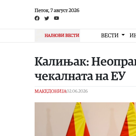
Skip to main content
Петок, 7 август 2026
ВЕСТИ
И
НАЈНОВИ ВЕСТИ
Калињак: Неоправ
чекалната на ЕУ
МАКЕДОНИЈА
02.06.2026