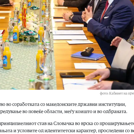
фото: Кабинет на пр
тво во соработката со македонските државни институции,
редување во повеќе области, меѓу коишто и во одбраната.
принципиелниот став на Словачка во врска со проширувањет
ањата и условите од идентитетски карактер, проследени со в