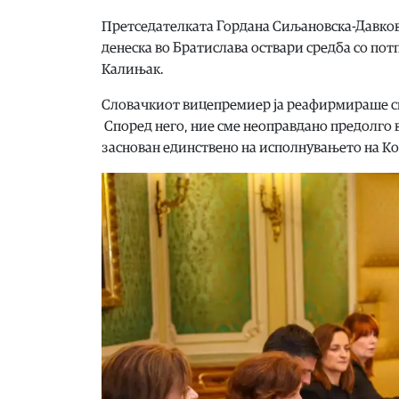
Претседателката Гордана Сиљановска-Давкова
денеска во Братислава оствари средба со пот
Калињак.
Словачкиот вицепремиер ја реафирмираше си
Според него, ние сме неоправдано предолго в
заснован единствено на исполнувањето на К