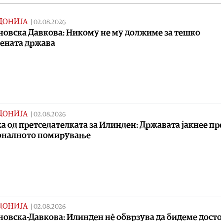
ДОНИЈА
|
02.08.2026
овска Давкова: Никому не му должиме за тешко
ената држава
ДОНИЈА
|
02.08.2026
а од претседателката за Илинден: Државата јакнее пр
оналното помирување
ДОНИЈА
|
02.08.2026
овска-Давкова: Илинден нè обврзува да бидеме досто