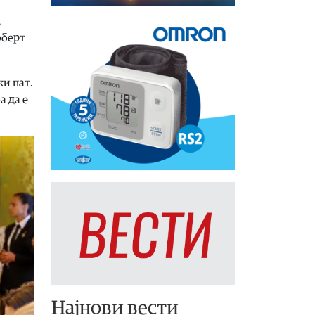
,
оберт
и пат.
а да е
Најнови вести