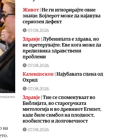
Живот
|
Не ги игнорирајте овие
знаци: Бојлерот може да најавува
сериозен дефект
07.08.2026
Здравје
|
Лубеницата е здрава, но
не претерувајте: Еве кога може да
предизвика здравствени
проблеми
07.08.2026
Калеидоскоп
|
Најубавата сцена од
Охрид
07.08.2026
Здравје
|
Тие се споменуваат во
етседател
Библијата, во старогрчката
митологија и во древниот Египет,
каде биле симбол на плодност,
изобилство и долговечност
о на
07.08.2026
ето.
Филм
|
17. МакеДокс под мотото