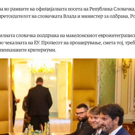
 во рамките на официјалната посета на Република Словaчка
претседателот на словачката Влада и министер за одбрана, Р
лната словачка поддршка на македонскиот евроинтеграциск
о чекалната на ЕУ. Процесот на проширување, смета тој, треб
опенхашките критериуми.