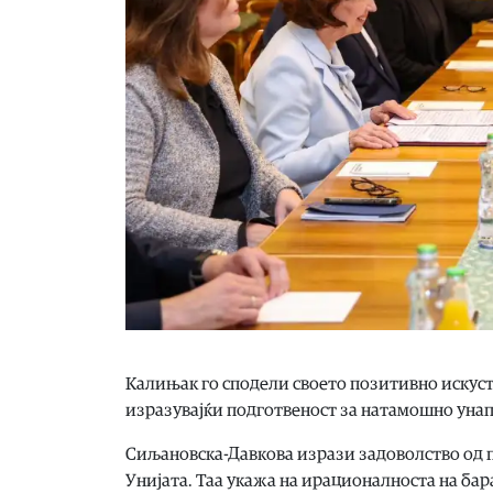
Калињак го сподели своето позитивно искус
изразувајќи подготвеност за натамошно унап
Сиљановска-Давкова изрази задоволство од 
Унијата. Таа укажа на ирационалноста на бар