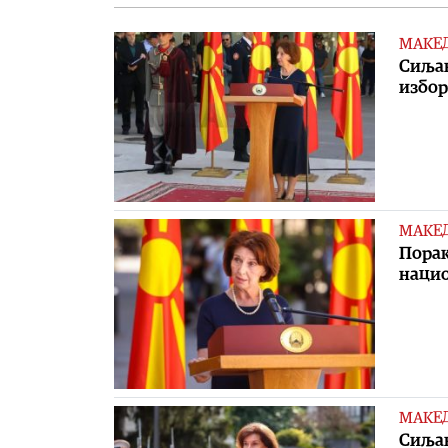
МАКЕ
Сиљан
избор
МАКЕ
Порак
наци
МАКЕ
Сиљан