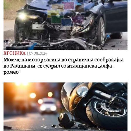
ХРОНИКА
|
07.08.2026
Момче на мотор загина во стравична сообраќајка
во Радишани, се судрил со италијанска „алфа-
ромео“