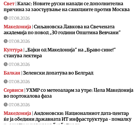
Свет
|
Калас: Новите руски напади се дополнителна
причина за заострување на санкциите против Москва
07.08.2026
Македонија
|
Сиљановска Давкова на Свечената
академија по повод „30 години Општина Вевчани“
07.08.2026
Култура
|
„Бајки од Македонија“ на „Браво сине!“
станува лектира
07.08.2026
Балкан
|
Зеленски допатува во Белград
07.08.2026
Сервиси
|
УХМР со метеоаларм за утре: Цела Македонија
во портокалова фаза
07.08.2026
Македонија
|
Андоновски: Националниот дата-центар
ќе ја обедини државната ИТ инфраструктура – помалку
трошоци и повисока безбедност
07.08.2026