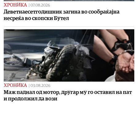
ХРОНИКА
|
07.08.2026
Деветнаесетгодишник загина во сообраќајна
несреќа во скопски Бутел
ХРОНИКА
|
03.08.2026
Маж паднал од мотор, другар му го оставил на пат
и продолжил да вози