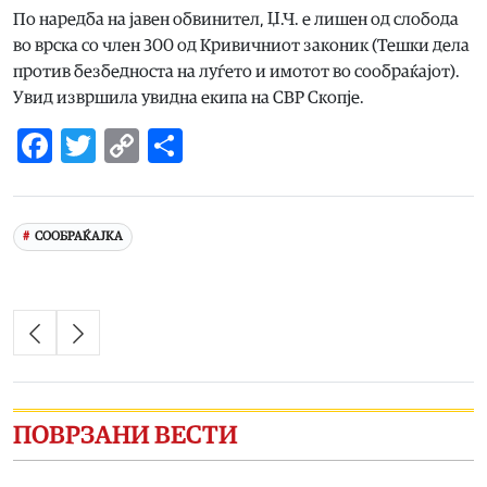
По наредба на јавен обвинител, Џ.Ч. е лишен од слобода
во врска со член 300 од Кривичниот законик (Тешки дела
против безбедноста на луѓето и имотот во сообраќајот).
Увид извршила увидна екипа на СВР Скопје.
Facebook
Twitter
Copy
Share
Link
СООБРАЌАЈКА
ПОВРЗАНИ ВЕСТИ