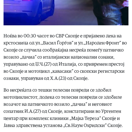
Ноќва во 00:30 часот во СВР Скопје е пријавено дека на
крстосница од ул.„Васил Ѓорѓов“ и ул.„Народен Фронт“ во
Скопје се случила сообраќајна несреќа помеѓу патничко
возило „дачиа“ со италијански национални ознаки,
управувано од Џ.Ч.(27) од Италија, со привремен престој
во Скопје и мотоцикл „кавасаки“ со скопски регистарски
ознаки, управуван од Х.А.(23) од Скопје.
Во несреќата со тешки телесни повреди се здобил
мотоциклистот, додека со телесни повреди се здобиле
возачот на патничкото возило „дачиа“ и неговиот
сопатник И.А.(27) од Скопје, констатирани во Ургентен
центар при комплекс клиники „Мајка Тереза“ Скопје и
Јавна здравствена установа „Св.Наум Охридски“ Скопје.