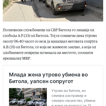
Полициски службеници од СВР Битола го лишија од
слобода А.Р.(33) од Битола. Тој се сомничи дека утрово
околу 06:40 часот со нож ја нападнал неговата сопруга
А.В.(31) од Битола, со која не живееле заедно, а која од
здобиените повреди починала на местото, соопшти
предмалку МВР.