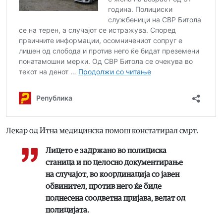
Лекар од Итна медицинска помош констатирал смрт.
Лицето е задржано во полициска
станица и по целосно документирање
на случајот, во координација со јавен
обвинител, против него ќе биде
поднесена соодветна пријава, велат од
полицијата.