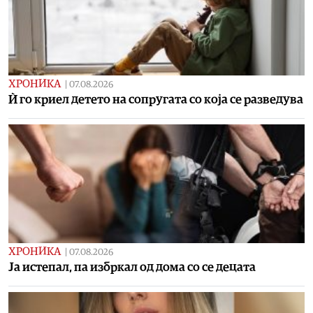
ХРОНИКА
|
07.08.2026
Ѝ го криел детето на сопругата со која се разведува
ХРОНИКА
|
07.08.2026
Ја истепал, па избркал од дома со се децата