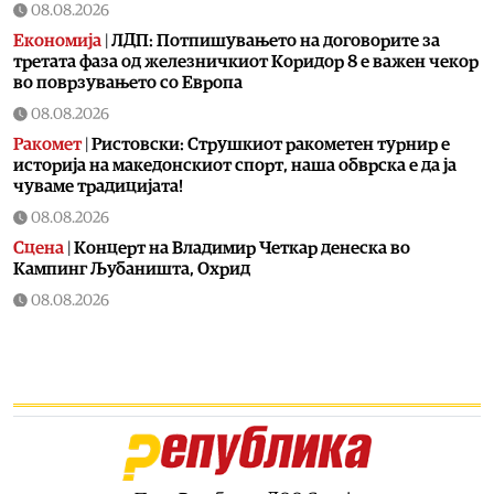
08.08.2026
Економија
|
ЛДП: Потпишувањето на договорите за
третата фаза од железничкиот Коридор 8 е важен чекор
во поврзувањето со Европа
08.08.2026
Ракомет
|
Ристовски: Струшкиот ракометен турнир е
историја на македонскиот спорт, наша обврска е да ја
чуваме традицијата!
08.08.2026
Сцена
|
Концерт на Владимир Четкар денеска во
Кампинг Љубаништа, Охрид
08.08.2026
Филм
|
Холандска вечер и разговор со Никола
Ристановски денеска на „Дрим Шорт“
08.08.2026
Музика
|
ЛАБОРАТОРИУМ го започнува проектот
„ЛИФТ“ со бесплатни музички работилници за теремин
08.08.2026