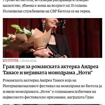
насилство, убиена е жена на возраст од 31 година.
Полициски службеници на СВР Битола се на терен,
КУЛТУРА
|
29.04.2026
Гран при за романската актерка Андреа
Танасе и нејзината монодрама „Ноти“
Романската аклтерка Андреа Танасе која на
Интернационалниот фестивал на монодрама во Битола ја
изведе монодрамата „Ноти“ е годинашен добитник на
највисокото фестивалско признание, наградата Гран