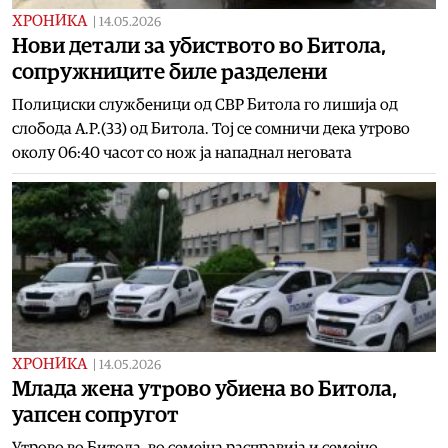
ХРОНИКА
|
14.05.2026
Нови детали за убиството во Битола,
сопружниците биле разделени
Полициски службеници од СВР Битола го лишија од
слобода А.Р.(33) од Битола. Тој се сомничи дека утрово
околу 06:40 часот со нож ја нападнал неговата
ХРОНИКА
|
14.05.2026
Млада жена утрово убиена во Битола,
уапсен сопругот
Утрово во Битола, во семејна расправија и семејно