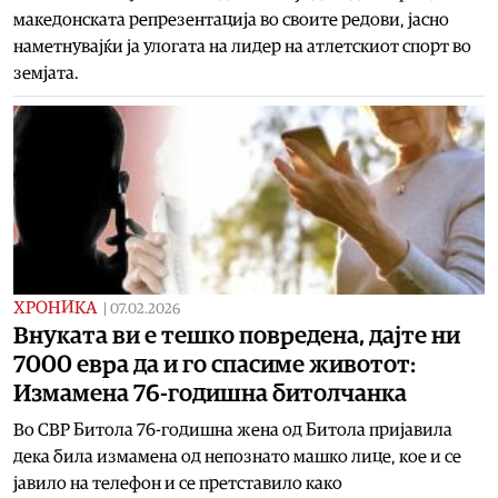
македонската репрезентација во своите редови, јасно
наметнувајќи ја улогата на лидер на атлетскиот спорт во
земјата.
ХРОНИКА
|
07.02.2026
Внуката ви е тешко повредена, дајте ни
7000 евра да и го спасиме животот:
Измамена 76-годишна битолчанка
Во СВР Битола 76-годишна жена од Битола пријавила
дека била измамена од непознато машко лице, кое и се
јавило на телефон и се претставило како