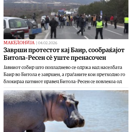
МАКЕДОНИЈА
|
04.02.2026
Заврши протестот кај Баир, сообраќајот
Битола–Ресен сè уште пренасочен
Јавниот собир што попладнево се одржа над населбата
Баир во Битола е завршен, а граѓаните кои претходно го
блокираа патниот правец Битола–Ресен се повлекоа од