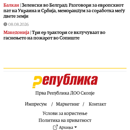
Балкан
|
Зеленски во Белград: Разговори за европскиот
пат на Украина и Србија, меморандум за соработка меѓу
двете земји
08.08.2026
Македонија
|
Три ер трактори се вклучуваат во
гаснењето на пожарот во Сопиште
08.08.2026
Македонија
|
Мицкоски: Карпалак е наша заедничка
рана, но и наша обврска да паметиме
08.08.2026
Култура
|
Летно освежување со мистерии што ја
заледуваат крвта
08.08.2026
Прва Република ДОО Скопје
Македонија
|
Ристовски: Карпалак е аманет –
Македонија не ги заборава своите херои
Импресум
Маркетинг
Контакт
08.08.2026
Услови за користење
Култура
|
Извонреден концерт за пијано и виолончело
Политика на приватност
донесе Грчката вечер на „Охридско лето“
Архива