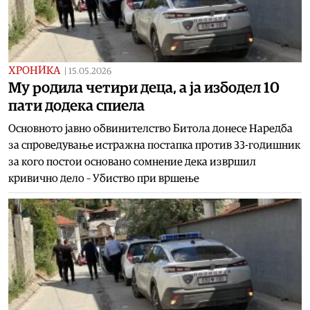
ХРОНИКА
|
15.05.2026
Му родила четири деца, а ја избодел 10
пати додека спиела
Основното јавно обвинителство Битола донесе Наредба
за спроведување истражна постапка против 33-годишник
за кого постои основано сомнение дека извршил
кривично дело – Убиство при вршење