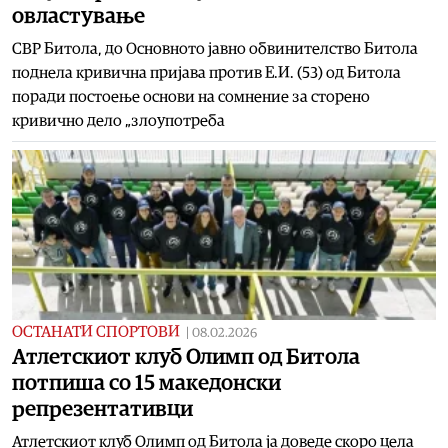
овластување
СВР Битола, до Основното јавно обвинителство Битола
поднела кривична пријава против Е.И. (53) од Битола
поради постоење основи на сомнение за сторено
кривично дело „злоупотреба
ОСТАНАТИ СПОРТОВИ
|
08.02.2026
Атлетскиот клуб Олимп од Битола
потпиша со 15 македонски
репрезентативци
Атлетскиот клуб Олимп од Битола ја доведе скоро цела