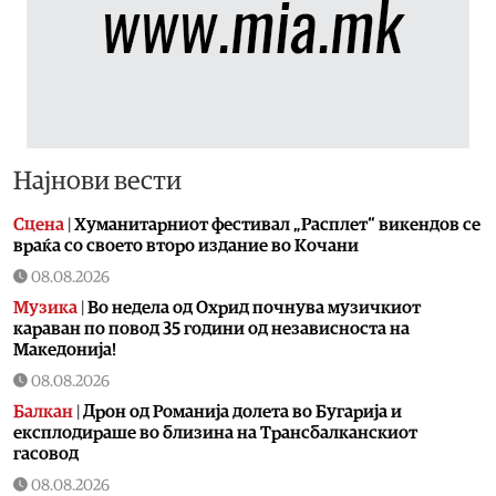
Најнови вести
Сцена
|
Хуманитарниот фестивал „Расплет“ викендов се
враќа со своето второ издание во Кочани
08.08.2026
Музика
|
Во недела од Охрид почнува музичкиот
караван по повод 35 години од независноста на
Македонија!
08.08.2026
Балкан
|
Дрон од Романија долета во Бугарија и
експлодираше во близина на Трансбалканскиот
гасовод
08.08.2026