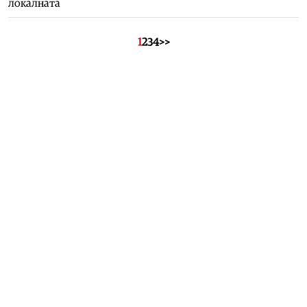
локалната
1
2
3
4
>>