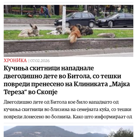
ХРОНИКА
|
07.02.2026
Кучиња скитници нападнале
двегодишно дете во Битола, со тешки
повреди пренесено на Клиниката „Мајка
Тереза“ во Скопје
Двегодишно дете од Битола кое било нападнато од
кучиња скитници во близина на семејната куќа, со тешки
повреди донесено во болница. Како што информираат од