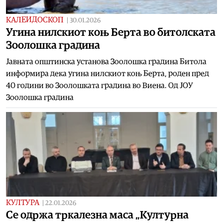
КАЛЕИДОСКОП
|
30.01.2026
Угина нилскиот коњ Берта во битолската
Зоолошка градина
Јавната општинска установа Зоолошка градина Битола
информира дека угина нилскиот коњ Берта, роден пред
40 години во Зоолошката градина во Виена. Од ЈОУ
Зоолошка градина
КУЛТУРА
|
22.01.2026
Се одржа тркалезна маса „Културна