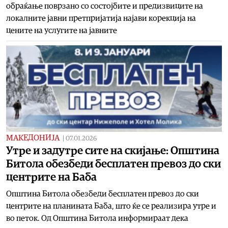
обраќање поврзано со состојбите и предизвиците на
локалните јавни претпријатија најави корекција на
цените на услугите на јавните
МАКЕДОНИЈА
|
07.01.2026
Утре и задутре сите на скијање: Општина
Битола обезбеди бесплатен превоз до ски
центрите на Баба
Општина Битола обезбеди бесплатен превоз до ски
центрите на планината Баба, што ќе се реализира утре и
во петок. Од Општина Битола информираат дека