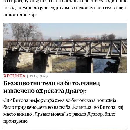
за спроведување истражна постапка против 36-годишник
кој од јануари до јуни годинава во неколку наврати вршел
полов однос врз
ХРОНИКА
|
09.06.2026
Безживотно тело на битолчанец
извлечено од реката Драгор
СВР Битола информира дека во битолската полиција
било пријавено дека во населба „Кланица“ во Битола, кај
место викано „Дрвено мовче“ во реката Драгор, било
пронајдено