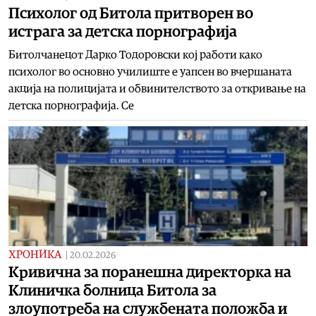
Психолог од Битола притворен во
истрага за детска порнографија
Битолчанецот Дарко Тодоровски кој работи како
психолог во основно училиште е уапсен во вчершаната
акција на полицијата и обвинителството за откривање на
детска порнографија. Се
ХРОНИКА
|
20.02.2026
Кривична за поранешна директорка на
Клиничка болница Битола за
злоупотреба на службената положба и