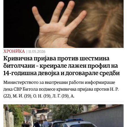
ХРОНИКА
|
31.05.2026
Кривична пријава против шестмина
битолчани – креирале лажен профил на
14-годишна девојка и договарале средби
Министерството за внатрешни работи информираше
дека СВР Битола поднесе кривична пријава против Н. Р.
(22), М. И. (19), О. Н. (19), Л. Г. (19), А.