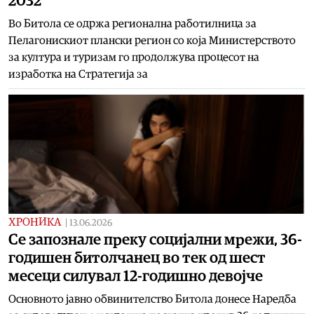
2032
Во Битола се одржа регионална работилница за
Пелагонискиот плански регион со која Министерството
за култура и туризам го продолжува процесот на
изработка на Стратегија за
ХРОНИКА
|
13.06.2026
Се запознале преку социјални мрежи, 36-
годишен битолчанец во тек од шест
месеци силувал 12-годишно девојче
Основното јавно обвинителство Битола донесе Наредба