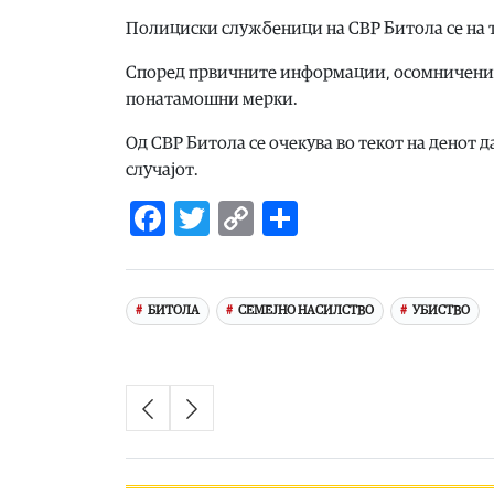
Полициски службеници на СВР Битола се на те
Според првичните информации, осомничениот
понатамошни мерки.
Од СВР Битола се очекува во текот на денот 
случајот.
Facebook
Twitter
Copy
Share
Link
БИТОЛА
СЕМЕЈНО НАСИЛСТВО
УБИСТВО