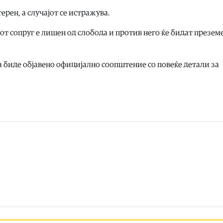
рен, а случајот се истражува.
 сопруг е лишен од слобода и против него ќе бидат презем
да биде објавено официјално соопштение со повеќе детали за