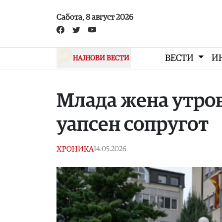
Skip to main content
Сабота, 8 август 2026
ВЕСТИ
И
НАЈНОВИ ВЕСТИ
Млада жена утров
уапсен сопругот
ХРОНИКА
14.05.2026