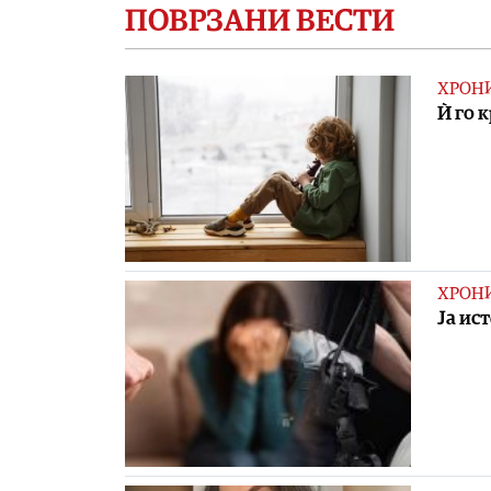
ПОВРЗАНИ ВЕСТИ
ХРОН
Ѝ го 
ХРОН
Ја ис