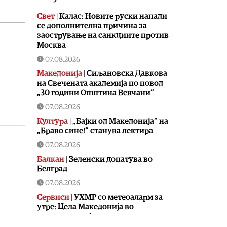
Свет
|
Калас: Новите руски напади
се дополнителна причина за
заострување на санкциите против
Москва
07.08.2026
Македонија
|
Сиљановска Давкова
на Свечената академија по повод
„30 години Општина Вевчани“
07.08.2026
Култура
|
„Бајки од Македонија“ на
„Браво сине!“ станува лектира
07.08.2026
Балкан
|
Зеленски допатува во
Белград
07.08.2026
Сервиси
|
УХМР со метеоаларм за
утре: Цела Македонија во
портокалова фаза