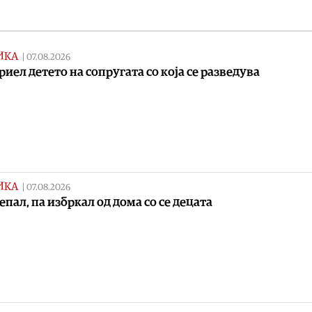
ИКА
|
07.08.2026
криел детето на сопругата со која се разведува
ИКА
|
07.08.2026
тепал, па избркал од дома со се децата