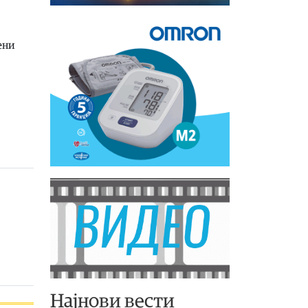
ени
Најнови вести