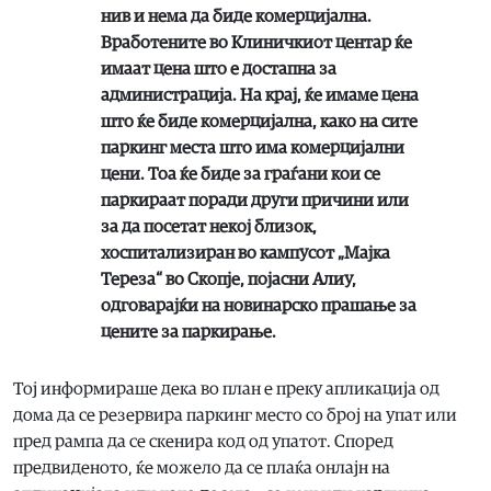
нив и нема да биде комерцијална.
Вработените во Клиничкиот центар ќе
имаат цена што е достапна за
администрација. На крај, ќе имаме цена
што ќе биде комерцијална, како на сите
паркинг места што има комерцијални
цени. Тоа ќе биде за граѓани кои се
паркираат поради други причини или
за да посетат некој близок,
хоспитализиран во кампусот „Мајка
Тереза“ во Скопје, појасни Алиу,
одговарајќи на новинарско прашање за
цените за паркирање.
Тој информираше дека во план е преку апликација од
дома да се резервира паркинг место со број на упат или
пред рампа да се скенира код од упатот. Според
предвиденото, ќе можело да се плаќа онлајн на