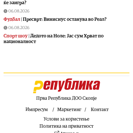
ќе заигра?
06.08.2026
Фудбал
|
Пресврт: Винисиус останува во Реал?
06.08.2026
Спорт шоу
|
Дедото на Ноле: Јас сум Хрват по
националност
06.08.2026
Свет
|
На 15 август се подготвуваат нови бегалци од
Мароко во Шпанија!
06.08.2026
Балкан
|
Албански знамиња развиорени во европски
Улцињ
06.08.2026
Прва Република ДОО Скопје
Балкан
|
Зеленски в сабота во официјална посета на
Србија, ќе се сретне со Вучиќ
Импресум
Маркетинг
Контакт
06.08.2026
Услови за користење
Македонија
|
Помалку првачиња, помалку иднина:
Политика на приватност
Демографската криза веќе стигна до училишните