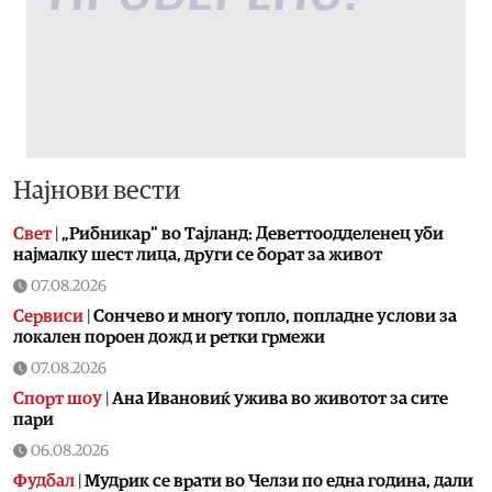
Најнови вести
Свет
|
„Рибникар“ во Тајланд: Деветтоодделенец уби
најмалку шест лица, други се борат за живот
07.08.2026
Сервиси
|
Сончево и многу топло, попладне услови за
локален пороен дожд и ретки грмежи
07.08.2026
Спорт шоу
|
Aна Ивановиќ ужива во животот за сите
пари
06.08.2026
Фудбал
|
Мудрик се врати во Челзи по една година, дали