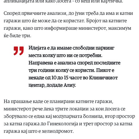
апликацијата или како досега – со кеш или картичка.
Според првичните анализи, до јуни треба да има и катни
гаражи што ќе може да се користат. Бројот на катните
гаражи, како што информираше министерот, максимум
ќе биде три.
Идејата е да имаме слободни паркинг
места колку што ни се потребни.
Направена е анализа според последните
три години колку се користи. Пикот е
некаде од 10 до 15 часот во Клиничкиот
центар, додаде Алиу.
На прашање каде се планирани катните гаражи,
министерот рече дека трите локации за кои досега се
зборувало се една кај модуларната болница, втор простор
за катна гаража до Гинекологија и трет простор за катна
гаража кај што е хелиодромот.