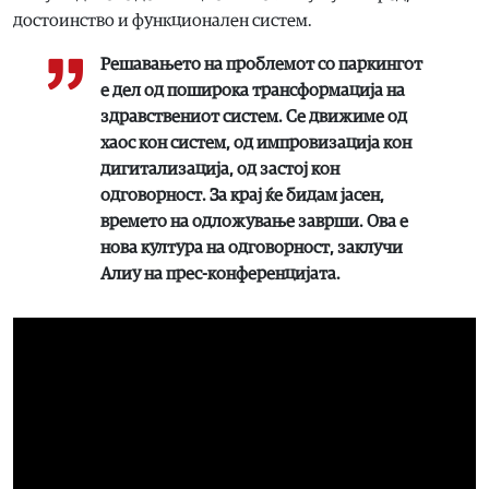
достоинство и функционален систем.
Решавањето на проблемот со паркингот
е дел од поширока трансформација на
здравствениот систем. Се движиме од
хаос кон систем, од импровизација кон
дигитализација, од застој кон
одговорност. За крај ќе бидам јасен,
времето на одложување заврши. Ова е
нова култура на одговорност, заклучи
Алиу на прес-конференцијата.