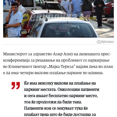
Архива
Министерот за здравство Азир Алиу на денешната прес-
конференција за решавање на проблемот со паркирање
во Клиничкиот центар „Мајка Тереза“ најави дека во план
е да има четири видови плаќање паркинг во иднина.
Ќе има неколку видови на плаќање на
паркинг местата. Онколошки пациенти
и сега имаат бесплатно паркинг место,
тоа ќе продолжи да биде така.
Пациенти кои се лекуваат тука ќе
плаќаат цена што ќе биде достапна за