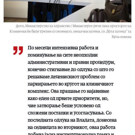
фото; Министерство за здравство / Министерот рече дека просторот на
Клинички ќе биде уреден со зеленило, пешачки патеки, со „брза патека“ за
Брза помош
По месеци интензивна работа и
поминување на сите неопходни
административни и правни процедури,
конечно стигнавме до одлука со што го
решаваме деценискиот проблем со
паркирањето во кругот на клиничкиот
комплекс. Ова прашање го најавивме
како еден од првите приоритети, но,
чие затворање беше условено од
сложени постапки и усогласувања. Со
последната одлука на Владата, донесена
на седницата во вторникот, оваа работа
добива јасна институционална рамка и