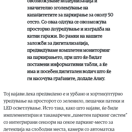
овозможуваме модернизација и
значително зголемување на
капацитетите за паркирање за околу 50
отсто. Со оваа одлука се овозможува
просторно доуредување и изградба на
катни гаражи. Во рамки на нашите
заложби за дигитализација,
предвидуваме комплетен мониторинг
на паркирањето, при што ќе бидат
поставени информативни табли, а ќе
има и посебен дигитален водич што ќе
ги насочува граѓаните, додаде Алиу.
Тој најави дека предвидено е и урбано и хортикултурно
уредување на просторот со зеленило, пешачки патеки и
LED осветлување. Исто така, како што најави, ќе биде
имплементиран и таканаречен „паметен паркинг систем“
со интегрирани сензори на секое паркинг-место за
детекција на слободни места, камери со автоматска