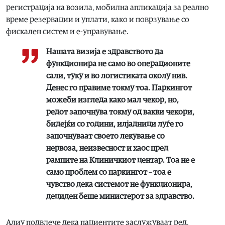
регистрација на возила, мобилна апликација за реално
време резервации и уплати, како и поврзување со
фискален систем и е-управување.
Нашата визија е здравството да
функционира не само во операционите
сали, туку и во логистиката околу нив.
Денес го правиме токму тоа. Паркингот
можеби изгледа како мал чекор, но,
редот започнува токму од вакви чекори,
бидејќи со години, илјадници луѓе го
започнуваат своето лекување со
нервоза, неизвесност и хаос пред
рампите на Клиничкиот центар. Тоа не е
само проблем со паркингот – тоа е
чувство дека системот не функционира,
дециден беше министерот за здравство.
Алиу подвлече дека пациентите заслужуваат ред,