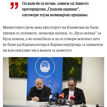
Од каде ќе се почне, зависи од Јавното
претпријатие „Градски паркинг“,
одговори тој на новинарско прашање.
Министерот рече дека просторот на Клинички ќе биде
уреден со зеленило, пешачки патеки, со „брза патека“ за
Брза помош, а во план било и да се отвори нов влез што
ќе биде кај Кардиологија и Кардиохирургија за пациенти
на кои секој миг им е важен за животот.