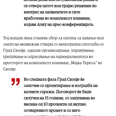
се отвора патот кон трајно решение во
интерес на пациентите и сите
вработени во комплексот клиники,
изјави Алиу на прес-конференцијата.
Тој додаде дека станува збор за одлука за давање под
закуп на недвижни ствари со непосредна спогодба со
Град Скопје, заради организирање, управување,
уредување и одржување на паркиралиштата во
просторот на комплексот клиники „Мајка Тереза“ во
Скопје.
Во следната фаза Град Скопје ќе
започне со проектирање и изградба на
катните гаражи. Договорот ќе биде
склучен на 15 години, со закупнина во
висина од 10 проценти од вкупно
остварениот промет и со него