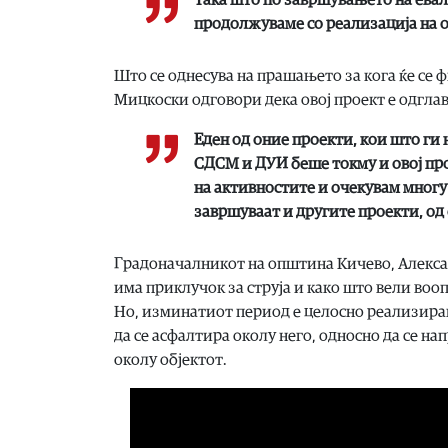
продолжуваме со реализација на 
Што се однесува на прашањето за кога ќе се
Мицкоски одговори дека овој проект е одглав
Еден од оние проекти, кои што ги 
СДСМ и ДУИ беше токму и овој про
на активностите и очекувам многу 
завршуваат и другите проекти, од
Градоначалникот на општина Кичево, Алексан
има приклучок за струја и како што вели воо
Но, изминатиот период е целосно реализиран 
да се асфалтира околу него, односно да се на
околу објектот.