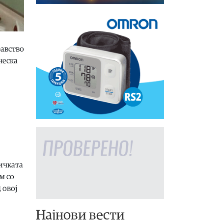
равство
неска
ничката
м со
 овој
Најнови вести