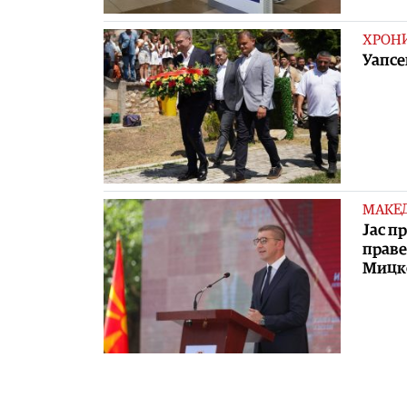
ХРОН
Уапсе
МАКЕ
Јас п
праве
Мицк