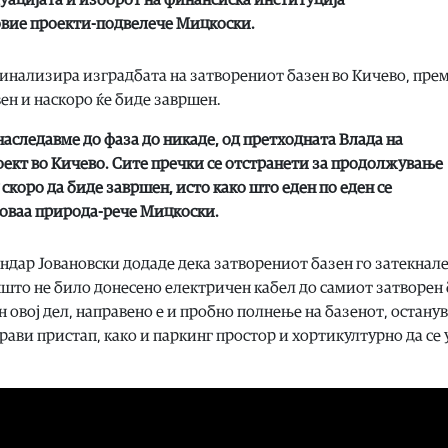
овие проекти-подвелече Мицкоски.
 финализира изградбата на затворениот базен во Кичево, пре
ен и наскоро ќе биде завршен.
наследавме до фаза до никаде, од претходната Влада на
ект во Кичево. Сите пречки се отстранети за продолжување
скоро да биде завршен, исто како што еден по еден се
 оваа природа-рече Мицкоски.
дар Јовановски додаде дека затворениот базен го затекнале
пшто не било донесено електричен кабел до самиот затворен 
овој дел, направено е и пробно полнење на базенот, остану
прави пристап, како и паркинг простор и хортикултурно да се