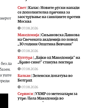
Свет
|
Калас: Новите руски напади
се дополнителна причина за
заострување на санкциите против
миерот
Москва
07.08.2026
Македонија
|
Сиљановска Давкова
на Свечената академија по повод
„30 години Општина Вевчани“
07.08.2026
Култура
|
„Бајки од Македонија“ на
„Браво сине!“ станува лектира
 без да
07.08.2026
базен.
ва уште
Балкан
|
Зеленски допатува во
Белград
 уреди
07.08.2026
Сервиси
|
УХМР со метеоаларм за
утре: Цела Македонија во
портокалова фаза