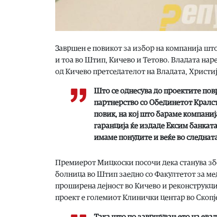
Завршен е повикот за избор на компанија што
и тоа во Штип, Кичево и Тетово. Владата нар
од Кичево претседателот на Владата, Христи
Што се однесува до проектите повр
партнерство со Обединетот Кралс
повик, на кој што бараме компаниј
гаранција ќе издаде Ексим банката
имаме понудите и веќе во следнат
Премиерот Мицкоски посочи дека станува збор
болница во Штип заедно со Факултетот за ме
проширена дејност во Кичево и реконструкциј
проект е големиот Клинички центар во Скопј
Така што по завршувањето на евал