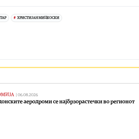
ТАР
ХРИСТИЈАН МИЦКОСКИ
ОМИЈА
|
06.08.2026
онските аеродроми се најбрзорастечки во регионот