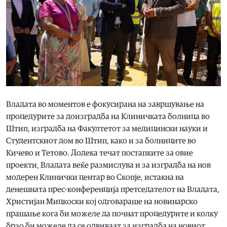
Владата во моментов е фокусирана на завршување на
процедурите за доизградба на Клиничката болница во
Штип, изградба на Факултетот за медицински науки и
Студентскиот дом во Штип, како и за болниците во
Кичево и Тетово. Додека течат постапките за овие
проекти, Владата веќе размислува и за изградба на нов
модерен Клинички центар во Скопје, истакна на
денешната прес-конференција претседателот на Владата,
Христијан Мицкоски кој одговараше на новинарско
прашање кога би можеле да почнат процедурите и колку
брзо би можеле да се одвиваат за изградба на новиот