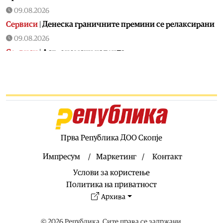
09.08.2026
Сервиси
|
Денеска граничните премини се релаксирани
09.08.2026
Сервиси
|
Астрономски календар
09.08.2026
Свет
|
Јапонската премиерка: Јапонија ги поддржува
трите принципи на ненуклеарно оружје
09.08.2026
Свет
|
Канада прогласи вонредна состојба во Британска
Колумбија поради пожар, евакуирани се 22.000 луѓе
Прва Република ДОО Скопје
09.08.2026
Свет
|
Реактор во нуклеарна централа во Јапонија се
Импресум
Маркетинг
Контакт
исклучи откако се активира аларм за проблем со
Услови за користење
генераторот
Политика на приватност
09.08.2026
Архива
Калеидоскоп
|
Календар на МПЦ: Пренос на моштите на
свети Климент Охридски
© 2026 Република. Сите права се задржани.