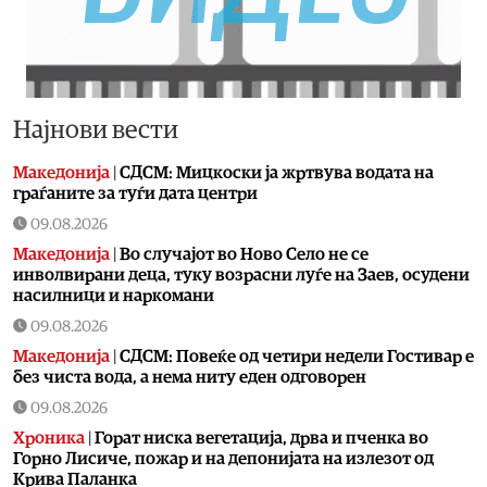
Најнови вести
Македонија
|
СДСМ: Мицкоски ја жртвува водата на
граѓаните за туѓи дата центри
09.08.2026
Македонија
|
Во случајот во Ново Село не се
инволвирани деца, туку возрасни луѓе на Заев, осудени
насилници и наркомани
09.08.2026
Македонија
|
СДСМ: Повеќе од четири недели Гостивар е
без чиста вода, а нема ниту еден одговорен
09.08.2026
Хроника
|
Горат ниска вегетација, дрва и пченка во
Горно Лисиче, пожар и на депонијата на излезот од
Крива Паланка