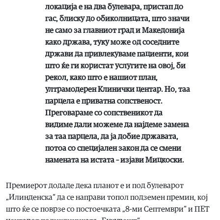
локација е на два булевара, пристап до
гас, блиску до обиколницата, што значи
не само за главниот град и Македонија
како држава, туку може од соседните
држави да привлекуваме пациенти, кои
што ќе ги користат услугите на овој, би
рекол, како што е нашиот план,
ултрамодерен Клинички центар. Но, таа
парцела е приватна сопственост.
Преговараме со сопственикот да
видиме дали можеме да најдеме замена
за таа парцела, да ја добие државата,
потоа со специјален закон да се смени
намената на истата – изјави Мицкоски.
Премиерот додаде дека планот е и под булеварот
„Илинденска“ да се направи топол подземен премин, кој
што ќе се поврзе со постоечката „8-ми Септември“ и ПЕТ