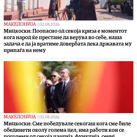
МАКЕДОНИЈА
|
02.08.2026
Мицкоски: Поопасно од секоја криза е моментот
кога народ ќе престане да верува во себе, наша
задача е да ја вратиме довербата дека државата му
припаѓа на нему
МАКЕДОНИЈА
|
02.08.2026
Мицкоски: Сме победувале секогаш кога сме биле
обединети околу голема цел, има работи кои се
поголеми од секоја партија, функција, сечиј