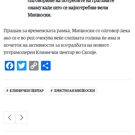
одговориме на потребите на граѓаните
онаму каде што се најпотребни-вели
Мицкоски.
Прашан за временската рамка, Мицкоски со одговор дека
ако се е во ред очекува веќе следната година ќе има и
почеток на активности за изградбата на новиот
ултрамодерен Клинички центар во Скопје.
Facebook
Twitter
Copy
Share
Link
КЛИНИЧКИ ЦЕНТАР
ХРИСТИЈАН МИЦКОСКИ