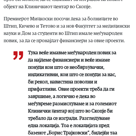
објект на Клиничкиот центар во Скопје.
Премиерот Мицкоски посочи дека за болниците во
Штип, Кичево и Тетово и за нов Факултет за медицински
науки и Дом за студенти во Штип имале меѓународен
повик, за да се пронајдат финансиери за овие проекти.
Тука веќе имавме меѓународен повик за
да најдеме финансиери и веќе имаме
понуди кои што се необврзувачки,
индикативни, кои што се понуди за нас,
би рекол, навистина поволни и
прифатливи. Овие проекти треба да ги
завршиме, а логично е дека во
меѓувреме размислуваме и за големиот
Клинички центар кој што во Скопје би
требало да се изгради. Разгледуваме
една локација. Тоа е локацијата пред
базенот „Борис Трајковски“, бидејќи таа