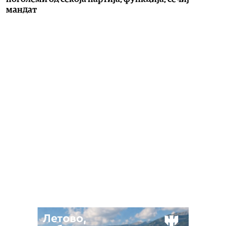
мандат