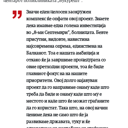
центарот поликлиниката „Букурешт“.
Значи еден целосен заокружен
комплекс ќе опфати овој проект. ​Знаете
дека имавме една голема инвестиција
во „8-ми Септември“, болницата. Бевте
присутни, видовте, навистина
најсовремена опрема, единствена на
Балканот. Тоа е нашата амбиција и
откако ќе ја завршиме процедурата со
овие претходни проекти, тоа ќе биде
главниот фокус на на нашите
приоритети. Овој долго најавуван
проект да го направиме онаму каде што
треба да биде и онаму каде што му е
местото и каде што ќе можат граѓаните
да го користат. Така што, на овој начин
цениме дека не само што ќе ја
развиваме државата, туку и ќе