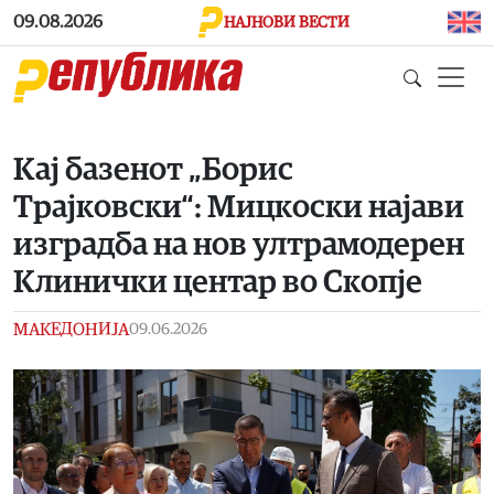
Skip to main content
09.08.2026
НАЈНОВИ ВЕСТИ
Кај базенот „Борис
Трајковски“: Мицкоски најави
изградба на нов ултрамодерен
Клинички центар во Скопје
МАКЕДОНИЈА
09.06.2026