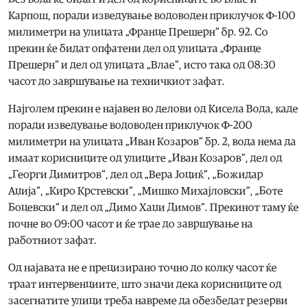
Карпош, поради изведување водоводен приклучок Ф-100
милиметри на улицата „Франце Прешерн“ бр. 92. Со
прекин ќе бидат опфатени дел од улицата „Франце
Прешерн“ и дел од улицата „Влае“, исто така од 08:30
часот до завршување на техничкиот зафат.
Најголем прекин е најавен во делови од Кисела Вода, каде
поради изведување водоводен приклучок Ф-200
милиметри на улицата „Иван Козаров“ бр. 2, вода нема да
имаат корисниците од улиците „Иван Козаров“, дел од
„Георги Димитров“, дел од „Вера Јоциќ“, „Божидар
Аџија“, „Киро Крстевски“, „Мишко Михајловски“, „Боте
Боцевски“ и дел од „Димо Хаџи Димов“. Прекинот таму ќе
почне во 09:00 часот и ќе трае до завршување на
работниот зафат.
Од најавата не е прецизирано точно до колку часот ќе
траат интервенциите, што значи дека корисниците од
засегнатите улици треба навреме да обезбедат резерви