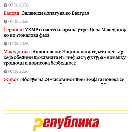
07.08.2026
Балкан
|
Зеленски допатува во Белград
07.08.2026
Сервиси
|
УХМР со метеоаларм за утре: Цела Македонија
во портокалова фаза
07.08.2026
Македонија
|
Андоновски: Националниот дата-центар
ќе ја обедини државната ИТ инфраструктура – помалку
трошоци и повисока безбедност
07.08.2026
Живот
|
Збогум на 24-часовниот ден: Земјата полека се
забавува – еве кога денот би можел да стане 25 часа
07.08.2026
Економија
|
Скокна минималниот износ за К-15 – Еве
колку пари ќе ни легнат на сметка годинава
07.08.2026
Живот
|
Не ги игнорирајте овие знаци: Бојлерот може да
најавува сериозен дефект