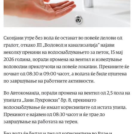
Скопјани утре без вода ќе останат во повеќе делови од
градот, откако ЈП „Водовод и канализација“ најави
неколку прекини на водоснабдувањето за петок, 15 мај
2026 година, поради промена на вентил и изведување
водоводни приклучоци на повеќе локации. Прекините ќе
почнат од 08:30 и 09:00 часот, а водата ќе биде пуштена
по завршување на работните активности.
Во Автокоманда, поради промена на вентил од 2,5 цола на
улицата „Јани Лукровски“ бр. 8, прекинато
водоснабдување ќе имаат корисниците од истата улица.
Прекинот е најавен од 08:30 часот и ќе трае до
завршување на работата на терен.
Без вода ќе бидат и дел од корисниците во Влае и