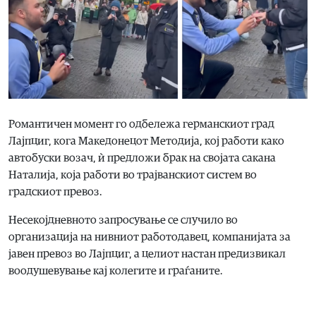
Романтичен момент го одбележа германскиот град
Лајпциг, кога Македонецот Методија, кој работи како
автобуски возач, ѝ предложи брак на својата сакана
Наталија, која работи во трајванскиот систем во
градскиот превоз.
Несекојдневното запросување се случило во
организација на нивниот работодавец, компанијата за
јавен превоз во Лајпциг, а целиот настан предизвикал
воодушевување кај колегите и граѓаните.