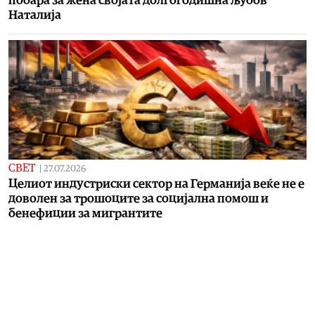
побара за жена својата долгогодишна љубов
Наталија
СВЕТ
|
27.07.2026
Целиот индустриски сектор на Германија веќе не е
доволен за трошоците за социјална помош и
бенефиции за мигрантите