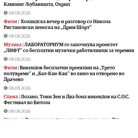
Кампинг Љубаништа, Охрид
08.08.2026
Филм
|
Холандска вечер и разговор со Никола
Ристановски денеска на „Дрим Шорт“
08.08.2026
Музика
|
ЛАБОРАТОРИУМ го започнува проектот
„ЛИФТ“ со бесплатни музички работилници за теремин
08.08.2026
Филм
|
Викендов бесплатни проекции на „Трето
полувреме“ и „Бал-Кан-Кан“ во кино на отворено во
Драчево
08.08.2026
Сцена
|
Лозано, Тони Зен и Два бона викендов на С.О.С.
Фестивал во Битола
08.08.2026
Култура
|
Вакви икони денес се чуваат само во Лувр,
Метрополитен, Боде и Византискиот и христијански
музеј во Атина: Во Охрид претставена „Исус Христос на
престол“ од XIV век