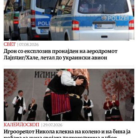
СВЕТ
|
07.08.2026
Дрон со експлозив пронајден на аеродромот
Лајпциг/Хале, летал до украински авион
КАЛЕИДОСКОП
|
29.07.2026
Игроорецот Никола клекна на колено и на бина ја