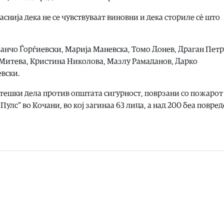
снија дека не се чувствуваат виновни и дека сториле сѐ што
Ванчо Ѓорѓиевски, Марија Маневска, Томо Донев, Драган Пет
 Митева, Кристина Николова, Мазлу Рамаданов, Дарко
евски.
 тешки дела против општата сигурност, поврзани со пожарот
Пулс“ во Кочани, во кој загинаа 63 лица, а над 200 беа повред