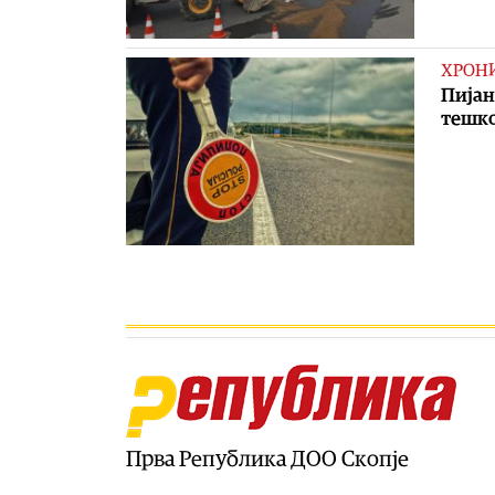
ХРОН
Пијан
тешко
Прва Република ДОО Скопје