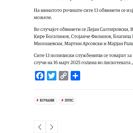
На минатото рочиште сите 13 обвинети се изја
можеле.
Во случајот обвинети се Дејан Салтировски, 
Кире Богатинов, Стојанче Филипов, Благица
Милошевски, Мартин Арсовски и Марјан Рад
Сите 13 полициски службеници се товарат за
случи на 16 март 2025 година во дискотеката „
Facebook
Twitter
Copy
Share
Link
КОЧАНИ
ПУЛС