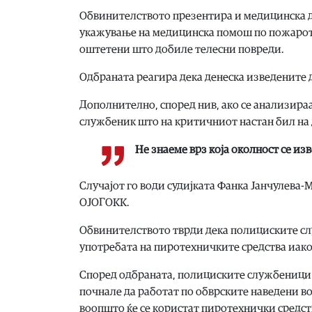
Обвинителството презентира и медицинска до
укажување на медицинска помош по пожарот –
оштетени што добиле телесни повреди.
Одбраната реагира дека денеска изведените д
Дополнително, според нив, ако се анализира
службеник што на критичниот настан бил на
Не знаеме врз која околност се из
Случајот го води судијката Фанка Јанчулева-
ОЈОГОКК.
Обвинителството тврди дека полициските слу
употребата на пиротехничките средства иако
Според одбраната, полициските службеници 
почнале да работат по обврските наведени во
воопшто ќе се користат пиротехнички средст