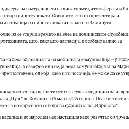
 однесува на внатрешноста на дискотеката, атмосферата и би
е активира пиротехниката. Обвинителството презентира и
на активација на пиротехниката е 2 часот и 32 минути.
точно да се утврди времето на влез на полициските службени
отехниката, што, како што нагласија, е особено важно за
кажа дека од анализата на мобилната комуникација е утврд
никација, а намерно или не, ја нема комуникацијата на Мари
 претпоставени, од која, како што посочија, ќе може да се ут
 писмен извештај од Институтот за судска медицина за извр
ата „Пулс“ во Кочани на 16 март 2025 година. Ова е истиот и
мет за пожарот што се води во судницата во „Идризово“.
 насилна и во најголем дел настапила како резултат од труењ