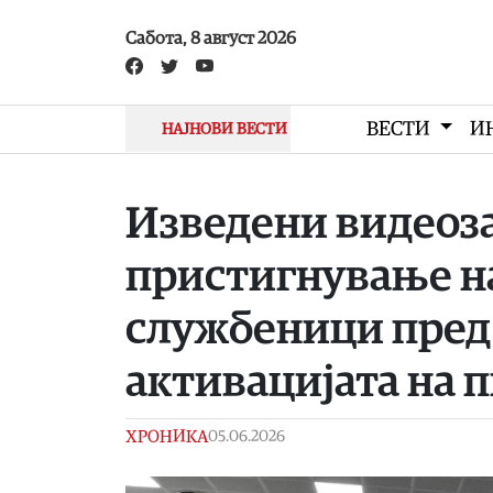
Skip to main content
Сабота, 8 август 2026
ВЕСТИ
И
НАЈНОВИ ВЕСТИ
Изведени видеоза
пристигнување н
службеници пред 
активацијата на 
ХРОНИКА
05.06.2026