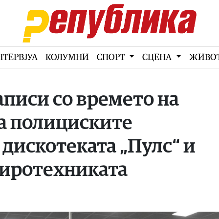
НТЕРВЈУА
КОЛУМНИ
СПОРТ
СЦЕНА
ЖИВО
писи со времето на
а полициските
дискотеката „Пулс“ и
пиротехниката