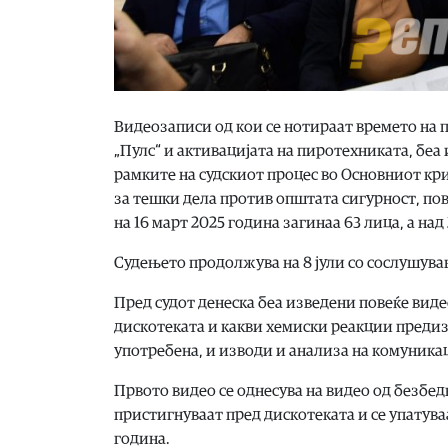
Видеозаписи од кои се нотираат времето на
„Пулс“ и активацијата на пиротехниката, бе
рамките на судскиот процес во Основниот кри
за тешки дела против општата сигурност, пов
на 16 март 2025 година загинаа 63 лица, а на
Судењето продолжува на 8 јули со сослушув
Пред судот денеска беа изведени повеќе вид
дискотеката и какви хемиски реакции предиз
употребена, и изводи и анализа на комуника
Првото видео се однесува на видео од безбе
пристигнуваат пред дискотеката и се упатуваа
година.