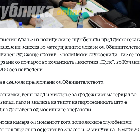
 пристигнување на полициските службеници пред дискотекат
а изведени денеска во материјалните докази од Обвинителств
вичен суд Скопје против 13 полициски службеници. Тие се т
рзани со пожарот во кочанската дискотека „Пулс“, во Кочани,
д 200 беа повредени.
ање сведоци предложени од Обвинителството.
еоснимки, вешт наод и мислење за градежниот материјал во
викал, како и анализа на типот на пиротехниката што е
ција доставена од мобилните оператори.
дносна камера од моментот кога полициските службеници
т кон влезот на објектот во 2 часот и 22 минути на 16 март 20