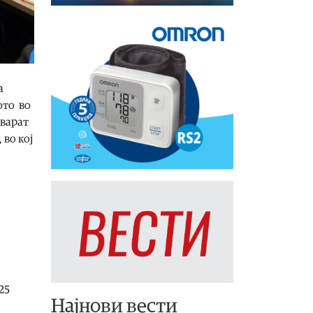
а
ото во
оварат
 во кој
25
Најнови вести