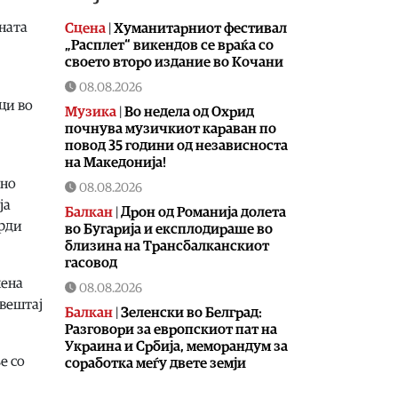
ната
Сцена
|
Хуманитарниот фестивал
„Расплет“ викендов се враќа со
своето второ издание во Кочани
08.08.2026
ци во
Музика
|
Во недела од Охрид
почнува музичкиот караван по
повод 35 години од независноста
на Македонија!
ено
08.08.2026
ја
Балкан
|
Дрон од Романија долета
врди
во Бугарија и експлодираше во
близина на Трансбалканскиот
гасовод
шена
08.08.2026
звештај
Балкан
|
Зеленски во Белград:
Разговори за европскиот пат на
Украина и Србија, меморандум за
е со
соработка меѓу двете земји
08.08.2026