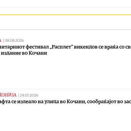
А
|
08.08.2026
итарниот фестивал „Расплет“ викендов се враќа со с
 издание во Кочани
ДОНИЈА
|
24.07.2026
афта се излеало на улица во Кочани, сообраќајот во зас