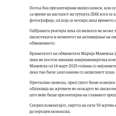
Потоа беа презентирани видеозаписи, кои се
за време на настапот на групата ДНК кога с
фотографија, од која се нотира дека времето 
Одбраната реагира дека од видеата не може 
дискотеката и моментот на активирање на пир
обвинението.
Бранителот на обвинетата Марија Маневска у
дека не постои никаква инкриминирачка кому
Маневска од 14 март 2025 година со нејзините
дека тие биле запознаени со акцискиот план.
Претходно денеска, пред судот беше изведен
обдукција на жртвите во пожарот во дискотек
што веќе беше презентиран на главниот пред
Според извештајот, смртта на сите 59 жртви е
јаглероден моноксид.