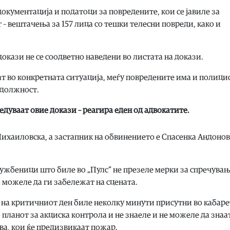
кументација и податоци за повредените, кои се јавиле за
 вештачења за 157 лица со тешки телесни повреди, како и
окази не се соодветно наведени во листата на докази.
ат во конкретната ситуација, меѓу повредените има и полици
 должност.
ведуваат овие докази – реагира еден од адвокатите.
Михаиловска, а застапник на обвинението е Спасенка Андонов
жбеници што биле во „Пулс“ не презеле мерки за спречувањ
 можеле да ги забележат на сцената.
на критичниот ден биле неколку минути присутни во кабаре
 планот за акциска контрола и не знаеле и не можеле да знаа
ва, кои ќе предизвикаат пожар.