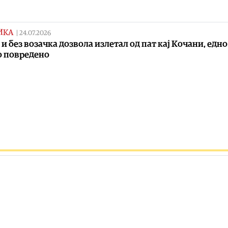
ИКА
|
24.07.2026
 и без возачка дозвола излетал од пат кај Кочани, едн
 повредено