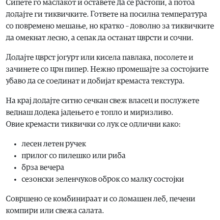
Сипете го маслакoт и оставете да се растопи, а потоа
додајте ги тиквичките. Гответе на посилна температура
со повремено мешање, но кратко – доволно за тиквичките
да омекнат лесно, а сепак да останат цврсти и сочни.
Додајте цврст јогурт или кисела павлака, посолете и
зачинете со црн пипер. Нежно промешајте за состојките
убаво да се соединат и добијат кремаста текстура.
На крај додајте ситно сечкан свеж власец и послужете
веднаш додека јадењето е топло и миризливо.
Овие кремасти тиквички со лук се одлични како:
лесен летен ручек
прилог со пилешко или риба
брза вечера
сезонски зеленчуков оброк со малку состојки
Совршено се комбинираат и со домашен леб, печени
компири или свежа салата.