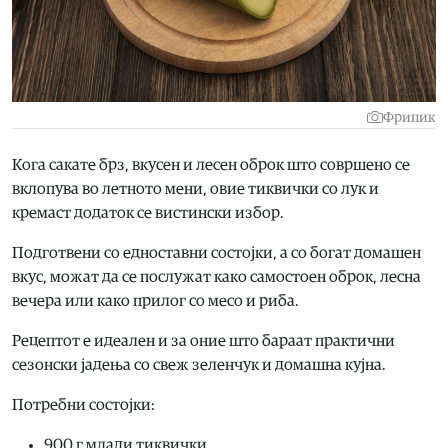
Фрипик
Кога сакате брз, вкусен и лесен оброк што совршено се
вклопува во летното мени, овие тиквички со лук и
кремаст додаток се вистински избор.
Подготвени со едноставни состојки, а со богат домашен
вкус, можат да се послужат како самостоен оброк, лесна
вечера или како прилог со месо и риба.
Рецептот е идеален и за оние што бараат практични
сезонски јадења со свеж зеленчук и домашна кујна.
Потребни состојки:
900 г млади тиквички