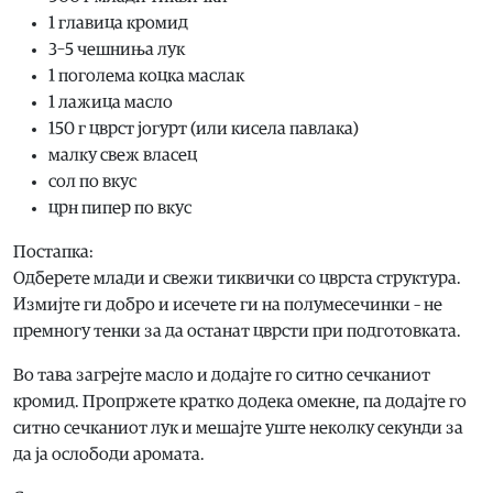
1 главица кромид
3–5 чешниња лук
1 поголема коцка маслак
1 лажица масло
150 г цврст јогурт (или кисела павлака)
малку свеж власец
сол по вкус
црн пипер по вкус
Постапка:
Одберете млади и свежи тиквички со цврста структура.
Измијте ги добро и исечете ги на полумесечинки – не
премногу тенки за да останат цврсти при подготовката.
Во тава загрејте масло и додајте го ситно сечканиот
кромид. Пропржете кратко додека омекне, па додајте го
ситно сечканиот лук и мешајте уште неколку секунди за
да ја ослободи аромата.