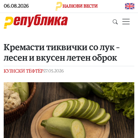
Skip to main content
06.08.2026
НАЈНОВИ ВЕСТИ
Кремасти тиквички со лук –
лесен и вкусен летен оброк
КУЈНСКИ ТЕФТЕР
27.05.2026