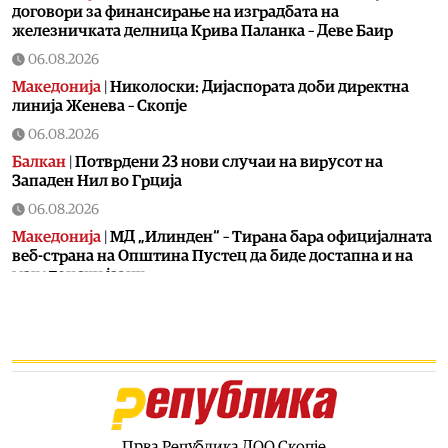
договори за финансирање на изградбата на
железничката делница Крива Паланка – Деве Баир
06.08.2026
Македонија
|
Николоски: Дијаспората доби директна
линија Женева – Скопје
06.08.2026
Балкан
|
Потврдени 23 нови случаи на вирусот на
Западен Нил во Грција
06.08.2026
Македонија
|
МД „Илинден“ – Тирана бара официјалната
веб-страна на Општина Пустец да биде достапна и на
македонски јазик
06.08.2026
Свет
|
МИ6 е најмоќна тајна служба, каде е ЦИА
06.08.2026
Македонија
|
МВР со засилени сообраќајни контроли во
рамки на „Роудпол“: Фокус на брзината и безбедноста
на патиштата
Прва Република ДОО Скопје