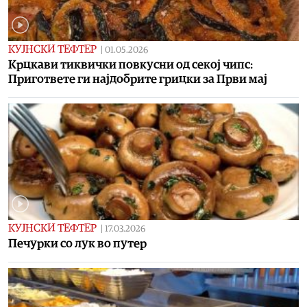
КУЈНСКИ ТЕФТЕР
|
01.05.2026
Крцкави тиквички повкусни од секој чипс:
Пригответе ги најдобрите грицки за Први мај
КУЈНСКИ ТЕФТЕР
|
17.03.2026
Печурки со лук во путер