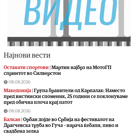
Најнови вести
Останати спортови
|
Мартин најбрз на МотоГП
спринтот во Силверстон
08.08.2026
Македонија
|
Група бранители од Карпалак: Наместо
пред вистински споменик, 25 години се поклонуваме
пред обична плоча крај патот
08.08.2026
Балкан
|
Орбан дојде во Србија на фестивалот на
Драгчевска труба во Гуча – нарача ќебапи, пиво и
свадбена зелка