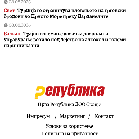
08.08.2026
Свет
|
Турција го ограничува пловењето на трговски
бродови во Црното Море преку Дарданелите
08.08.2026
Балкан
|
Трајно одземање возачка дозвола за
управување возило под дејство на алкохол и големи
парични казни
08.08.2026
Свет
|
Повеќе од 178.000 мигранти во последните
неколку месеци ја напуштија Јужна Африка
08.08.2026
Свет
|
Иран: Отворањето на Ормутскиот Теснец зависи
од САД
08.08.2026
Прва Република ДОО Скопје
Останати спортови
|
Катерина Ацевска светска
вицешампионка во џиу-џицу
Импресум
Маркетинг
Контакт
08.08.2026
Услови за користење
Патувања
|
Матера – градот од камен кој како феникс се
Политика на приватност
издигнал од пепелта на срамот, бедата и заборавот