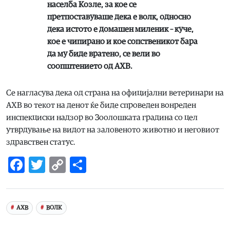
населба Козле, за кое се
претпоставуваше дека е волк, односно
дека истото е домашен миленик – куче,
кое е чипирано и кое сопственикот бара
да му биде вратено, се вели во
соопштението од АХВ.
Се нагласува дека од страна на официјални ветеринари на
АХВ во текот на денот ќе биде спроведен вонреден
инспекциски надзор во Зоолошката градина со цел
утврдување на видот на заловеното животно и неговиот
здравствен статус.
Facebook
Twitter
Copy
Share
Link
АХВ
ВОЛК