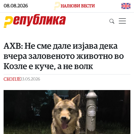
Skip to main content
08.08.2026
НАЈНОВИ ВЕСТИ
АХВ: Не сме дале изјава дека
вчера заловеното животно во
Козле е куче, а не волк
СКОПЈЕ
13.05.2026