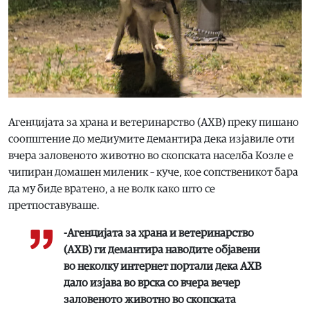
Агенцијата за храна и ветеринарство (АХВ) преку пишано
соопштение до медиумите демантира дека изјавиле оти
вчера заловеното животно во скопската населба Козле е
чипиран домашен миленик – куче, кое сопственикот бара
да му биде вратено, а не волк како што се
претпоставуваше.
-Агенцијата за храна и ветеринарство
(АХВ) ги демантира наводите објавени
во неколку интернет портали дека АХВ
дало изјава во врска со вчера вечер
заловеното животно во скопската