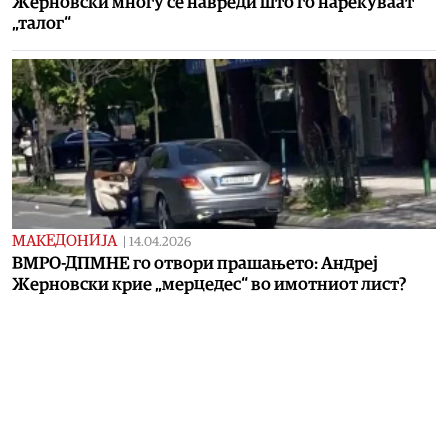
Жерновски многу се навреди што го нарекуваат
„талог“
МАКЕДОНИЈА
|
14.04.2026
ВМРО-ДПМНЕ го отвори прашањето: Андреј
Жерновски крие „мерцедес“ во имотниот лист?