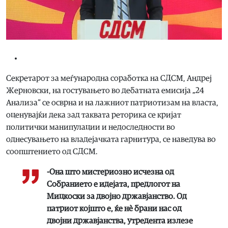
Секретарот за меѓународна соработка на СДСМ, Андреј
Жерновски, на гостувањето во дебатната емисија „24
Анализа“ се осврна и на лажниот патриотизам на власта,
оценувајќи дека зад таквата реторика се кријат
политички манипулации и недоследности во
однесувањето на владејачката гарнитура, се наведува во
соопштението од СДСМ.
-Она што мистериозно исчезна од
Собранието е идејата, предлогот на
Мицкоски за двојно државјанство. Од
патриот којшто е, ќе нè брани нас од
двојни државјанства, утредента излезе