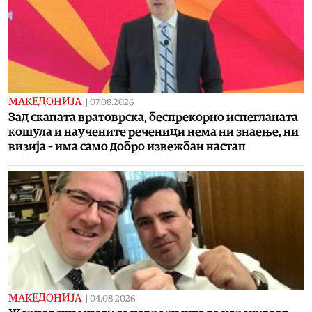
МАКЕДОНИЈА
|
07.08.2026
Зад скапата вратоврска, беспрекорно испегланата
кошула и научените реченици нема ни знаење, ни
визија – има само добро извежбан настап
МАКЕДОНИЈА
|
04.08.2026