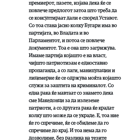
премиерот, пазете, изјава дека ќе се
повлече предлогот затоа што треба да
се консултираат дали е според Уставот.
Со тоа стана јасно колку Бугари има во
партијата, во Владата и во
Парламентот, и потоа се повлече
документот. Тоа е она што загрижува.
Имаме партија којашто е на власт,
чијшто патриотизам е едноставно
пропаганда, а со лаги, манипулации и
лицемерие ќе се одржува моќта којашто
служи за заштита на криминалот. Со
една рака ќе мавтаат со знамето дека
сме Македонци за да излеземе
патриоти, а со другата рака ќе крадат
колку што може да се украде. Е, тоа ние
ќе го спречиме, ќе се обидеме да го
спречиме до крај. И тоа нема да го
дозволиме, без разлика на тезите