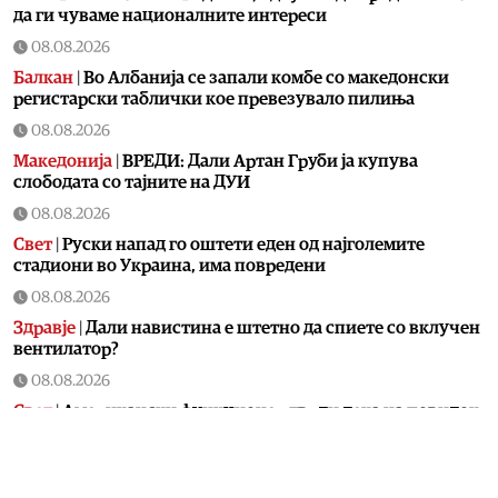
да ги чуваме националните интереси
08.08.2026
Балкан
|
Во Албанија се запали комбе со македонски
регистарски таблички кое превезувало пилиња
08.08.2026
Македонија
|
ВРЕДИ: Дали Артан Груби ја купува
слободата со тајните на ДУИ
08.08.2026
Свет
|
Руски напад го оштети еден од најголемите
стадиони во Украина, има повредени
08.08.2026
Здравје
|
Дали навистина е штетно да спиете со вклучен
вентилатор?
08.08.2026
Свет
|
Американски функционер тврди дека на повидок
е договор за Ормуската теснина
08.08.2026
Фудбал
|
УЕФА потврди исплата на шестцифрена сума