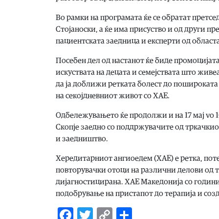
Во рамки на програмата ќе се обратат претсе
Стојаноски, а ќе има присуство и од други п
пациентската заедница и експерти од област
Посебен дел од настанот ќе биде промоцијат
искуствата на децата и семејствата што живе
да ја доближи ретката болест до пошироката
на секојдневниот живот со ХАЕ.
Одбележувањето ќе продолжи и на 17 мај vo 
Скопје заедно со поддржувачите од тркачкио
и заедништво.
Хередитарниот ангиоедем (ХАЕ) е ретка, по
повторувачки отоци на различни делови од т
дијагностицирана. ХАЕ Македонија со години
подобрување на пристапот до терапија и соз
Facebook
Twitter
Copy
Share