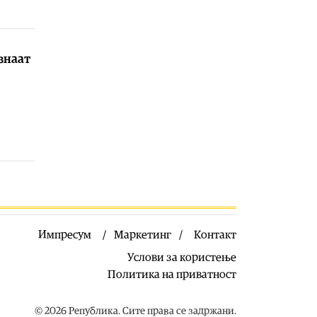
Здравје
|
Лубеницата е здрава, но
не претерувајте: Еве кога може да
предизвика здравствени
проблеми
знаат
07.08.2026
Калеидоскоп
|
Најубавата сцена од
Охрид
07.08.2026
Здравје
|
Тие се споменуваат во
Библијата, во старогрчката
митологија и во древниот Египет,
каде биле симбол на плодност,
изобилство и долговечност
07.08.2026
Импресум
Маркетинг
Контакт
Филм
|
17. МакеДокс под мотото
„Само сонот е стварност“ од 20-27
Услови за користење
август
Политика на приватност
07.08.2026
Македонија
|
ЦУК: До 18 часот
© 2026 Република. Сите права се задржани.