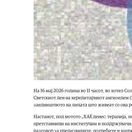
На 16 мај 2026 година во 11 часот, во хотел 
Светскиот ден на хередитарниот ангиоедем (Х
заедништвото на лицата што живеат со ова р
Настанот, под мотото „ХАЕ денес: терапија, 
претставници на институции и поддржувачи, с
разговор за предизвиците, потребите и напр