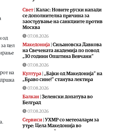
Свет
|
Калас: Новите руски напади
се дополнителна причина за
а
заострување на санкциите против
Москва
07.08.2026
н од
Македонија
|
Сиљановска Давкова
 за цел
на Свечената академија по повод
бирање
„30 години Општина Вевчани“
07.08.2026
рот на
Култура
|
„Бајки од Македонија“ на
„Браво сине!“ станува лектира
оддршка
07.08.2026
Балкан
|
Зеленски допатува во
Белград
07.08.2026
Сервиси
|
УХМР со метеоаларм за
а.
утре: Цела Македонија во
портокалова фаза