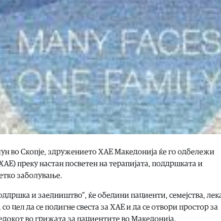
Солун во Скопје, здружението ХАЕ Македонија ќе го одбележи
АЕ) преку настан посветен на терапијата, поддршката и
етко заболување.
поддршка и заедништво“, ќе обедини пациенти, семејства, лек
о цел да се подигне свеста за ХАЕ и да се отвори простор за
едокот во грижата за пациентите во Македонија.