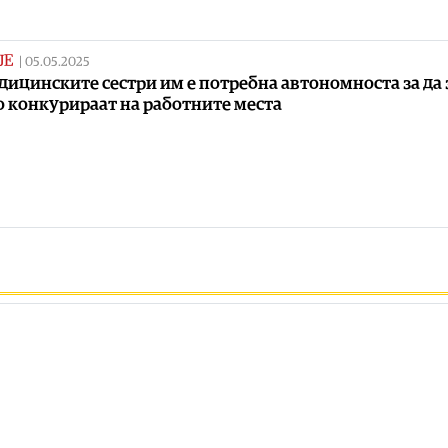
ЈЕ
|
05.05.2025
дицинските сестри им е потребна автономноста за да 
о конкурираат на работните места