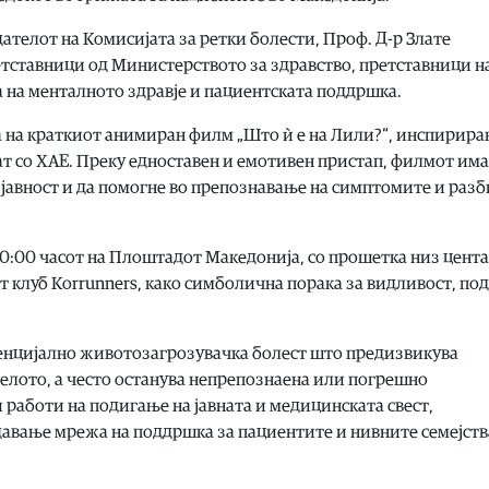
дателот на Комисијата за ретки болести, Проф. Д-р Злате
ретставници од Министерството за здравство, претставници н
а на менталното здравје и пациентската поддршка.
а на краткиот анимиран филм „Што ѝ е на Лили?“, инспирира
ат со ХАЕ. Преку едноставен и емотивен пристап, филмот има
 јавност и да помогне во препознавање на симптомите и раз
10:00 часот на Плоштадот Македонија, со прошетка низ цента
т клуб Korrunners, како симболична порака за видливост, п
тенцијално животозагрозувачка болест што предизвикува
елото, а често останува непрепознаена или погрешно
 работи на подигање на јавната и медицинската свест,
давање мрежа на поддршка за пациентите и нивните семејств