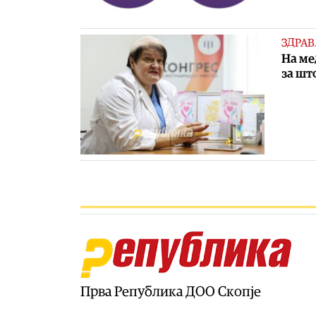
ЗДРАВ
На ме
за шт
Прва Република ДОО Скопје