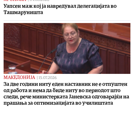
Уапсен маж кој ја навредувал делегацијата во
Ташмаруништа
МАКЕДОНИЈА
|
15.07.2026
За две години ниту еден наставник не е отпуштен
од работа и нема да биде ниту во периодот што
следи, рече министерката Јаневска одговарајќи на
прашања за оптимизацијата во училиштата