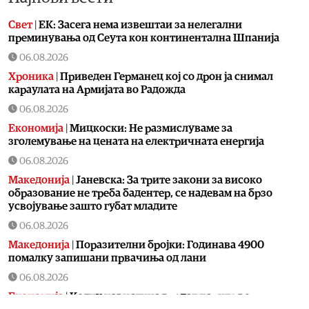
Свет
|
ЕК: Засега нема извештаи за нелегални
преминувања од Сеута кон континентална Шпанија
06.08.2026
Хроника
|
Приведен Германец кој со дрон ја снимал
караулата на Армијата во Радожда
06.08.2026
Економија
|
Мицкоски: Не размислуваме за
зголемување на цената на електричната енергија
06.08.2026
Македонија
|
Јаневска: За трите закони за високо
образование не треба бадентер, се надевам на брзо
усвојување зашто губат младите
06.08.2026
Македонија
|
Поразителни бројки: Годинава 4900
помалку запишани првачиња од лани
06.08.2026
Економија
|
Колку навистина вредат парите во