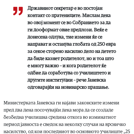
Државниот секретар е во постојан
контакт со пратениците. Мислам дека
во овој момент се во Собранието за да
ги дооформат овие предлози. Веќе е
донесена одлука, тие измени ќе се
направат и останува глобата од 250 евра
за секое сторено насилно дело на детето
да биде казнет родителот, но и тоа што
е многу важно – и кога родителот ќе
одбие да соработува со училиштето и
другите институции – рече Јаневска
одговарајќи на новинарско прашање.
Министерката Јаневска ги најави законските измени
пред два дена посочувајќи дека мора да се создаде
безбедна училишна средина откога во изминатиот
период јавноста е сведок на неколку случаи на врсничко
насилство, од кои последниот во основното училиште „25