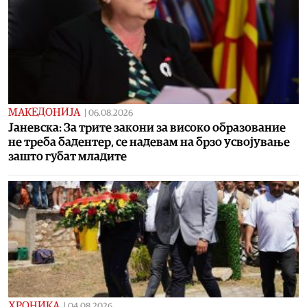
МАКЕДОНИЈА
|
06.08.2026
Јаневска: За трите закони за високо образование
не треба бадентер, се надевам на брзо усвојување
зашто губат младите
ХРОНИКА
|
04.08.2026