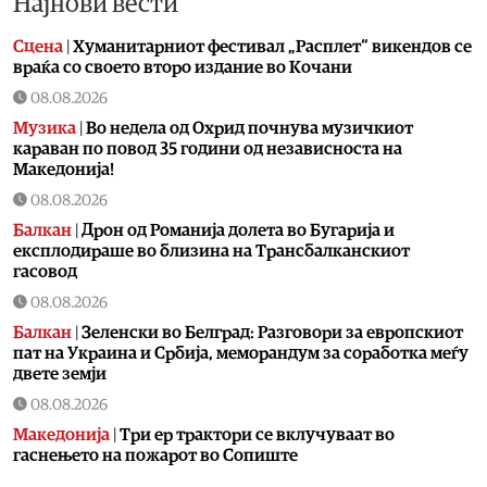
Најнови вести
Сцена
|
Хуманитарниот фестивал „Расплет“ викендов се
враќа со своето второ издание во Кочани
08.08.2026
Музика
|
Во недела од Охрид почнува музичкиот
караван по повод 35 години од независноста на
Македонија!
08.08.2026
Балкан
|
Дрон од Романија долета во Бугарија и
експлодираше во близина на Трансбалканскиот
гасовод
08.08.2026
Балкан
|
Зеленски во Белград: Разговори за европскиот
пат на Украина и Србија, меморандум за соработка меѓу
двете земји
08.08.2026
Македонија
|
Три ер трактори се вклучуваат во
гаснењето на пожарот во Сопиште
08.08.2026