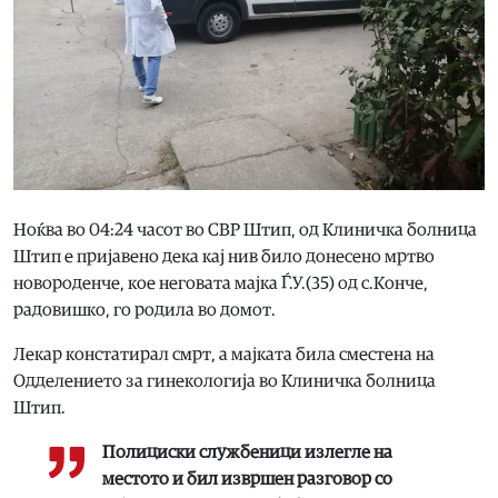
Ноќва во 04:24 часот во СВР Штип, од Клиничка болница
Штип е пријавено дека кај нив било донесено мртво
новороденче, кое неговата мајка Ѓ.У.(35) од с.Конче,
радовишко, го родила во домот.
Лекар констатирал смрт, а мајката била сместена на
Одделението за гинекологија во Клиничка болница
Штип.
Полициски службеници излегле на
местото и бил извршен разговор со