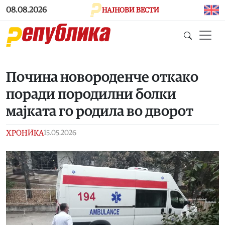
Skip to main content
08.08.2026
НАЈНОВИ ВЕСТИ
Почина новороденче откако
поради породилни болки
мајката го родила во дворот
ХРОНИКА
15.05.2026