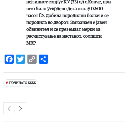
нејзиниот сопруг К.У.(33) од с.Конче, при
што било утврдено дека околу 02:00
часот Ѓ.У. добила породилни болки и се
породила во дворот. Запознаен е јавен
обвинител и се преземаат мерки за
расчистување на настанот, соопшти
МВР.
Facebook
Twitter
Copy
Share
Link
ПОЧИНАТО БЕБЕ