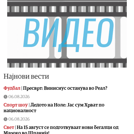
Најнови вести
Фудбал
|
Пресврт: Винисиус останува во Реал?
06.08.2026
Спорт шоу
|
Дедото на Ноле: Јас сум Хрват по
националност
06.08.2026
Свет
|
На 15 август се подготвуваат нови бегалци од
Мароко во Шпанија!