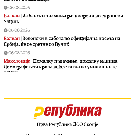
06.08.2026
Балкан
|
Албански знамиња развиорени во европски
Улцињ
06.08.2026
Балкан
|
Зеленски в сабота во официјална посета на
Србија, ќе се сретне со Вучиќ
06.08.2026
Македонија
|
Помалку првачиња, помалку иднина:
Демографската криза веќе стигна до училишните
клупи
06.08.2026
Балкан
|
Први случаи на западнонилска треска во
Србија: Две постари лица во Белград хоспитализирани
со невроинвазивна форма
06.08.2026
Сервиси
|
Вкупно 18 пожари на отворено денеска до 18
часот, два се активни
Прва Република ДОО Скопје
06.08.2026