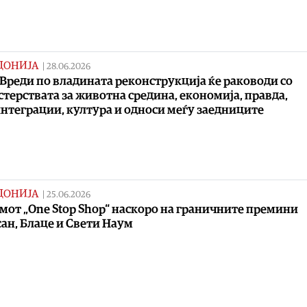
ДОНИЈА
|
28.06.2026
 Вреди по владината реконструкција ќе раководи со
терствата за животна средина, економија, правда,
нтеграции, култура и односи меѓу заедниците
ДОНИЈА
|
25.06.2026
мот „One Stop Shop“ наскоро на граничните премини
ан, Блаце и Свети Наум