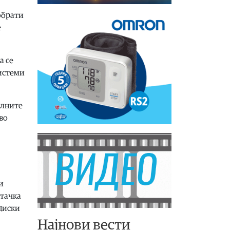
обрати
е
а се
системи
алните
во
и
штачка
циски
Најнови вести