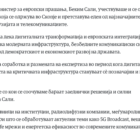
нистер за европски прашања, Беким Сали, учествуваше и се 
оја се одржува во Скопје и претставува еден од најзначајнит
узијата и телекомуникациите.
а дека дигиталната трансформација и европската интеграциј
дека модерната инфраструктура, безбедните комуникациски 
д демократскиот и економскиот развој на државата.
а соработка и размената на експертиза во период кога дигит
та на критичната инфраструктура стануваат сè позначајни и 
е со кои се соочуваме бараат заеднички решенија и силни
а Сали.
авници на институции, радиодифузни компании, меѓународн
и што се обработуваат актуелни теми како 5G Broadcast, ве
afe мрежи и енергетска ефикасност во современите комуника