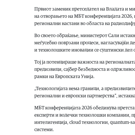
Првиот заменик претседател на Владата и ми
на отворањето на МБТ конференцијата 2026, к
регионални настани во областа на радиодиф
Во своето обраќање, министерот Сали истакн
меѓусебно поврзани процеси, нагласувајќи 
и технолошките иновации се суштински дел о
Тој ја потенцираше важноста на регионалнат
предизвици, сајбер безбедноста и одржливос
рамки на Европската Унија.
„Технологијата нема граници, а предизвицит
регионални и европски партнерства“, истакн
МБТ конференцијата 2026 обединува претст
експерти и водечки технолошки компании, пр
интелигенција, cloud технологии, quantum-s
системи.