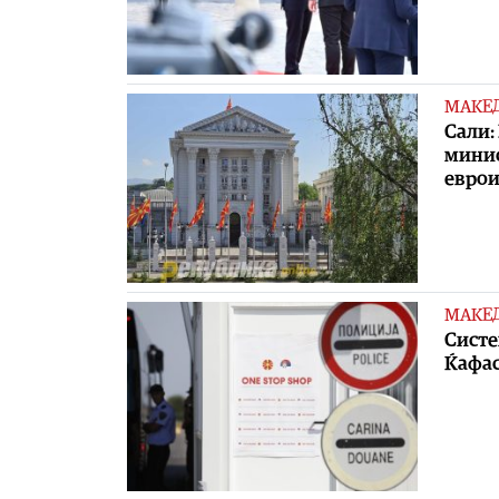
МАКЕ
Сали:
минис
еврои
МАКЕ
Систе
Ќафас