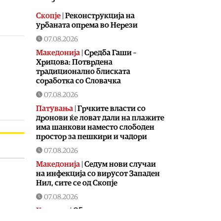
Скопје
|
Реконструкција на
урбаната опрема во Нерези
07.08.2026
Македонија
|
Средба Гаши –
Хрицова: Потврдена
традиционално блиската
соработка со Словачка
07.08.2026
Патувања
|
Грчките власти со
дронови ќе ловат дали на плажите
има шанкови наместо слободен
простор за пешкири и чадори
07.08.2026
Македонија
|
Седум нови случаи
на инфекција со вирусот Западен
Нил, сите се од Скопје
07.08.2026
Хроника
|
Обвинителство
испитува зошто и како татко