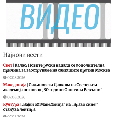
Најнови вести
Свет
|
Калас: Новите руски напади се дополнителна
причина за заострување на санкциите против Москва
07.08.2026
Македонија
|
Сиљановска Давкова на Свечената
академија по повод „30 години Општина Вевчани“
07.08.2026
Култура
|
„Бајки од Македонија“ на „Браво сине!“
станува лектира
07.08.2026