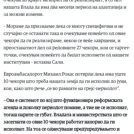
очекува до крајот на април да се реализираат, а со цел
нашата Влада да има два месеци период на адаптација и
за можни измени.
– Мораме да признаеме дека се многу специфични и не
случајно се останати така и очекуваме повеќето од овие
чекори да ги реализираме, некои се веќе завршени, и
преостанатиот дел од редовните 27 чекори, кои се таргет-
точки, очекувам повеќето да бидат исполнети од нашите
институции – истакна Сали.
Евроамбасадорот Михаил Рокас потврди дека има уште
10 чекори што треба нашата земја да ги исполни до јуни,
кои, како што рече „се во рамките на грејс-периодот“.
– Ова е системот по кој што функционира реформската
агенда и доколку периодот помине, а тие не се исполнат,
тогаш парите се губат. Владата и министерствата што се
засегнати со овие 10 чекори работат напорно да ги
исполнат. На тоа се однесуваше предупредувањето и