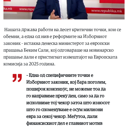
Нашата држава работи на десет критични точки, кои се
обемни, а една од нив е реформите на Изборниот
законик – истакна денеска министерот за европски
прашања Беким Сали, кој одговараше на новинарско
прашање дали е пристигнат извештајот на Европската
комисија за 2025 година.
– Една од специфичните точки е
Изборниот законик, кој бара поголем,
поширок консензус, не можеме тоа да
го направиме преку ден, само за да го
исполниме тој чекор затоа што износот
што го споменуваме е осум милиони
евра за секој чекор. Меѓутоа, дали
финансискиот дел е главниот мотив