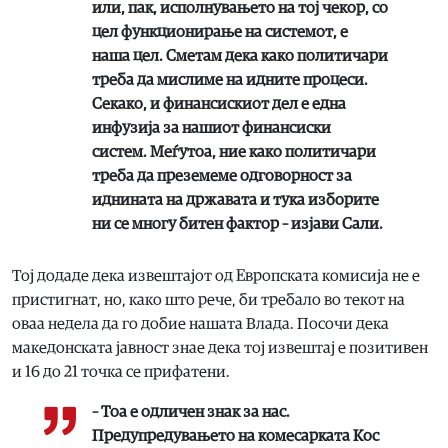
или, пак, исполнувањето на тој чекор, со
цел функционирање на системот, е
наша цел. Сметам дека како политичари
треба да мислиме на идните процеси.
Секако, и финансискиот дел е една
инфузија за нашиот финансиски
систем. Меѓутоа, ние како политичари
треба да преземеме одговорност за
иднината на државата и тука изборите
ни се многу битен фактор – изјави Сали.
Тој додаде дека извештајот од Европската комисија не е
пристигнат, но, како што рече, би требало во текот на
оваа недела да го добие нашата Влада. Посочи дека
македонската јавност знае дека тој извештај е позитивен
и 16 до 21 точка се прифатени.
– Тоа е одличен знак за нас.
Предупредувањето на комесарката Кос