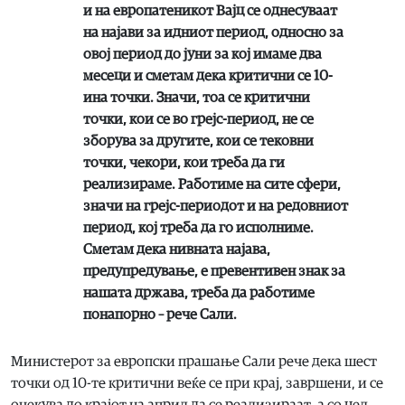
и на европатеникот Вајц се однесуваат
на најави за идниот период, односно за
овој период до јуни за кој имаме два
месеци и сметам дека критични се 10-
ина точки. Значи, тоа се критични
точки, кои се во грејс-период, не се
зборува за другите, кои се тековни
точки, чекори, кои треба да ги
реализираме. Работиме на сите сфери,
значи на грејс-периодот и на редовниот
период, кој треба да го исполниме.
Сметам дека нивната најава,
предупредување, е превентивен знак за
нашата држава, треба да работиме
понапорно – рече Сали.
Министерот за европски прашање Сали рече дека шест
точки од 10-те критични веќе се при крај, завршени, и се