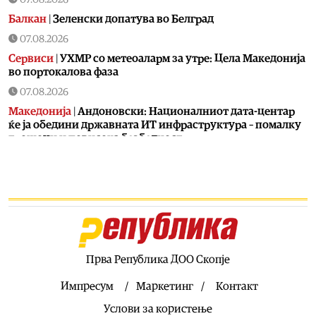
Балкан
|
Зеленски допатува во Белград
07.08.2026
Сервиси
|
УХМР со метеоаларм за утре: Цела Македонија
во портокалова фаза
07.08.2026
Македонија
|
Андоновски: Националниот дата-центар
ќе ја обедини државната ИТ инфраструктура – помалку
трошоци и повисока безбедност
07.08.2026
Живот
|
Збогум на 24-часовниот ден: Земјата полека се
забавува – еве кога денот би можел да стане 25 часа
07.08.2026
Економија
|
Скокна минималниот износ за К-15 – Еве
колку пари ќе ни легнат на сметка годинава
Прва Република ДОО Скопје
07.08.2026
Живот
|
Не ги игнорирајте овие знаци: Бојлерот може да
Импресум
Маркетинг
Контакт
најавува сериозен дефект
Услови за користење