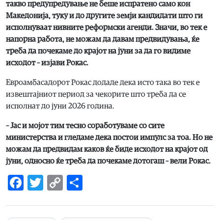
такво предупредување не беше испратено само кон
Македонија, туку и до другите земји кандидати што ги
исполнуваат нивните реформски агенди. Значи, во тек е
напорна работа, не можам да давам предвидувања, ќе
треба да почекаме до крајот на јуни за да го видиме
исходот – изјави Рокас.
Евроамбасадорот Рокас додаде дека исто така во тек е
извештајниот период за чекорите што треба да се
исполнат до јуни 2026 година.
– Јас и мојот тим тесно соработуваме со сите
министерства и гледаме дека постои импулс за тоа. Но не
можам да предвидам каков ќе биде исходот на крајот од
јуни, односно ќе треба да почекаме дотогаш – вели Рокас.
Facebook
Twitter
Copy
Share
Link