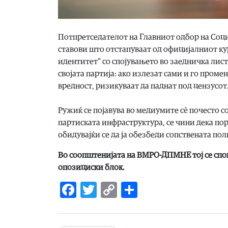
Потпретседателот на Главниот одбор на Соци
ставови што отстапуваат од официјалниот кур
идентитет“ со спојувањето во заедничка листа
својата партија: ако излезат сами и го пром
вредност, ризикуваат да паднат под цензусот
Ружиќ се појавува во медиумите сè почесто со
партиската инфраструктура, се чини дека п
обидувајќи се да ја обезбеди сопствената по
Во соопштенијата на ВМРО-ДПМНЕ тој се спом
опозициски блок.
Facebook
Twitter
Copy
Share
Link