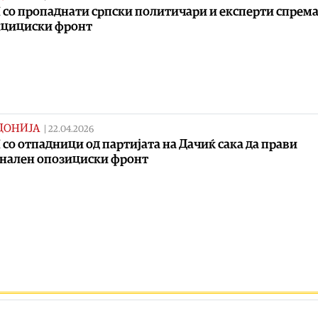
со пропаднати српски политичари и експерти спрем
ицициски фронт
ДОНИЈА
|
22.04.2026
со отпадници од партијата на Дачиќ сака да прави
нален опозициски фронт