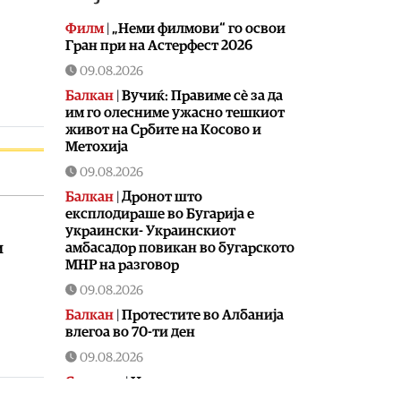
Филм
|
„Неми филмови“ го освои
Гран при на Астерфест 2026
09.08.2026
Балкан
|
Вучиќ: Правиме сè за да
им го олесниме ужасно тешкиот
живот на Србите на Косово и
Метохија
09.08.2026
Балкан
|
Дронот што
експлодираше во Бугарија е
украински- Украинскиот
амбасадор повикан во бугарското
и
МНР на разговор
09.08.2026
Балкан
|
Протестите во Албанија
влегоа во 70-ти ден
09.08.2026
Сервиси
|
На граничните премини
Табановце, Пелинце и Богородица