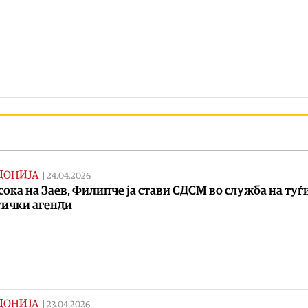
ДОНИЈА
|
24.04.2026
сока на Заев, Филипче ја стави СДСM во служба на туѓ
ички агенди
ДОНИЈА
|
23.04.2026