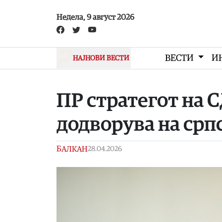
Skip to main content
Недела, 9 август 2026
ВЕСТИ
И
НАЈНОВИ ВЕСТИ
ПР стратегот на 
додворува на срп
БАЛКАН
28.04.2026