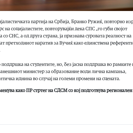
јалистичката партија на Србија, Бранко Ружиќ, повторно из
с на социјалистите, повторувајќи дека СПС „го губи својот
 со СНС, а од друга страна, ја признава суровата реалност на
енат претходниот наратив за Вучиќ како единствена референт
.
 поддршка на студентите, но, без јасна поддршка во рамките 
оранешниот министер за образование води лична кампања,
литичка иднина во случај на големи промени на сцената.
енува како ПР стртег на СДСМ со кој подготвува регионален