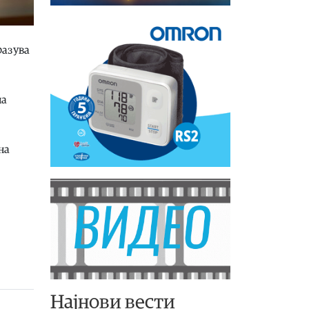
разува
на
на
Најнови вести