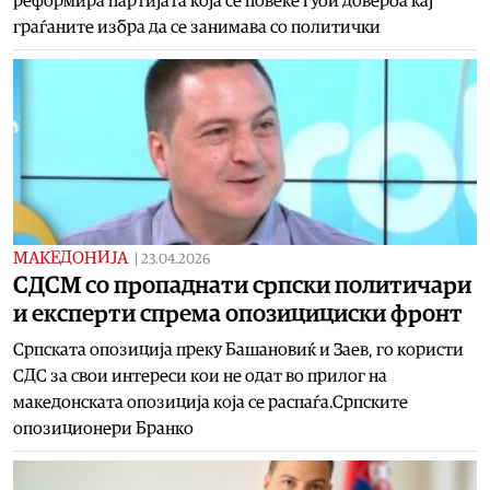
реформира партијата која се повеќе губи доверба кај
граѓаните избра да се занимава со политички
МАКЕДОНИЈА
|
23.04.2026
СДСМ со пропаднати српски политичари
и експерти спрема опозицициски фронт
Српската опозиција преку Башановиќ и Заев, го користи
СДС за свои интереси кои не одат во прилог на
македонската опозиција која се распаѓа.Српските
опозиционери Бранко