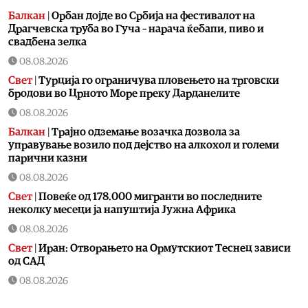
Балкан
|
Орбан дојде во Србија на фестивалот на
Драгчевска труба во Гуча – нарача ќебапи, пиво и
свадбена зелка
08.08.2026
Свет
|
Турција го ограничува пловењето на трговски
бродови во Црното Море преку Дарданелите
08.08.2026
Балкан
|
Трајно одземање возачка дозвола за
управување возило под дејство на алкохол и големи
парични казни
08.08.2026
Свет
|
Повеќе од 178.000 мигранти во последните
неколку месеци ја напуштија Јужна Африка
08.08.2026
Свет
|
Иран: Отворањето на Ормутскиот Теснец зависи
од САД
08.08.2026
Останати спортови
|
Катерина Ацевска светска