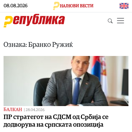
Skip to main content
08.08.2026
НАЈНОВИ ВЕСТИ
Ознака: Бранко Ружиќ
БАЛКАН
|
28.04.2026
ПР стратегот на СДСМ од Србија се
додворува на српската опозиција