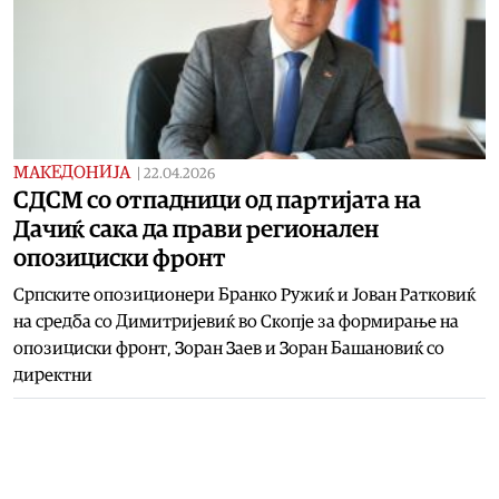
МАКЕДОНИЈА
|
22.04.2026
СДСМ со отпадници од партијата на
Дачиќ сака да прави регионален
опозициски фронт
Српските опозиционери Бранко Ружиќ и Јован Ратковиќ
на средба со Димитријевиќ во Скопје за формирање на
опозициски фронт, Зоран Заев и Зоран Башановиќ со
директни