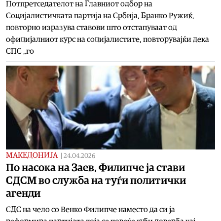
Потпретседателот на Главниот одбор на
Социјалистичката партија на Србија, Бранко Ружиќ,
повторно изразува ставови што отстапуваат од
официјалниот курс на социјалистите, повторувајќи дека
СПС „го
МАКЕДОНИЈА
|
24.04.2026
По насока на Заев, Филипче ја стави
СДСM во служба на туѓи политички
агенди
СДС на чело со Венко Филипче наместо да си ја