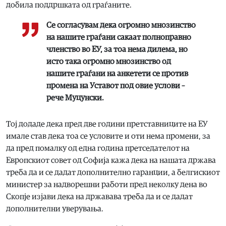
добила поддршката од граѓаните.
Се согласувам дека огромно мнозинство
на нашите граѓани сакаат полноправно
членство во ЕУ, за тоа нема дилема, но
исто така огромно мнозинство од
нашите граѓани на анкетети се против
промена на Уставот под овие услови –
рече Муцунски.
Тој додаде дека пред две години претставниците на ЕУ
имале став дека тоа се условите и оти нема промени, за
да пред помалку од една година претседателот на
Европскиот совет од Софија кажа дека на нашата држава
треба да и се дадат дополнително гаранции, а белгискиот
министер за надворешни работи пред неколку дена во
Скопје изјави дека на државава треба да и се дадат
дополнителни уверувања.