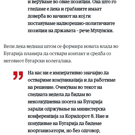
и веруваме во овие позиции. Она што го
гледаме е дека и граѓаните имаат
доверба во начинот на кој ги
поставуваме надворешно-политичките
позиции на државата – рече Муцунски.
Вели дека веднаш штом се формира новата влада во
Бугарија планира да оствари контакт и средба со
неговиот бугарски колега/шка.
На нас ни е императивно значајно да
оствариме комуникација и да работиме
на решение. Очекувам во текот на
следната недела да бидам во
неколкудневна посета на Бугарија
заради одржување на министерска
конференција за Коридорот 8. Ние и
понудивме на Бугарија да бидеме
коорганизатори, но без одговор,