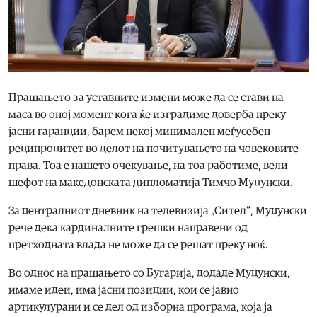
Прашањето за уставните измени може да се стави на
маса во оној момент кога ќе изградиме доверба преку
јасни гаранции, барем некој минимален меѓусебен
реципроцитет во делот на почитувањето на човековите
права. Тоа е нашето очекување, на тоа работиме, вели
шефот на македонската дипломатија Тимчо Муцунски.
За централниот дневник на телевизија „Сител“, Муцунски
рече дека кардиналните грешки направени од
претходната влада не може да се решат преку ноќ.
Во однос на прашањето со Бугарија, додаде Муцунски,
имаме идеи, има јасни позиции, кои се јавно
артикулурани и се дел од изборна програма, која ја