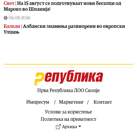
Свет
|
На 15 август се подготвуваат нови бегалци од
Мароко во Шпанија!
06.08.2026
Балкан
|
Албански знамиња развиорени во европски
Улцињ
06.08.2026
Балкан
|
Зеленски в сабота во официјална посета на
Србија, ќе се сретне со Вучиќ
06.08.2026
Македонија
|
Помалку првачиња, помалку иднина:
Демографската криза веќе стигна до училишните
клупи
Прва Република ДОО Скопје
06.08.2026
Балкан
|
Први случаи на западнонилска треска во
Импресум
Маркетинг
Контакт
Србија: Две постари лица во Белград хоспитализирани
Услови за користење
со невроинвазивна форма
Политика на приватност
06.08.2026
Архива
Сервиси
|
Вкупно 18 пожари на отворено денеска до 18
часот, два се активни