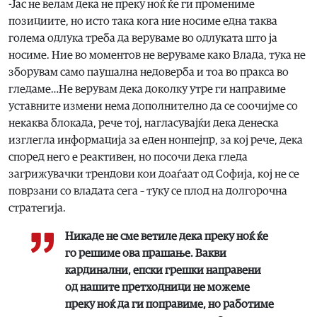
-Јас не велам дека не преку ноќ ќе ги промениме
позициите, но исто така кога ние носиме една таква
голема одлука треба да веруваме во одлуката што ја
носиме. Ние во моментов не веруваме како Влада, тука не
зборувам само паушална недоверба и тоа во пракса во
гледаме…Не верувам дека доколку утре ги направиме
уставните измени нема дополнително да се соочијме со
некаква блокада, рече тој, нагласувајќи дека денеска
изглегла информација за еден нонпејпр, за кој рече, дека
според него е реактивен, но посочи дека гледа
загрижувачки трендови кои доаѓаат од Софија, кој не се
поврзани со владата сега – туку се плод на долгорочна
стратегија.
Никаде не сме ветиле дека преку ноќ ќе
го решиме ова прашање. Вакви
кардинални, епски грешки направени
од нашите претходници не можеме
преку ноќ да ги поправиме, но работиме