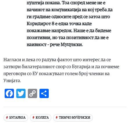
пуштија покана. Тоа според мене не е
начинот на комуникација на кој треба да
ги градиме односите пред се затоа што
Коридирот 8 е една точка каде
покажавме напредок. Наше е да бидеме
позитивни, но таа позитивност да не е
наивност – рече Муцунски.
Нагласи и дека го радува фактот што интерес да се
затвори билатералниот спор со Бугарија и да почнеме
преговори со ЕУ покажуваат голем број членки на
Унијата.
Facebook
Twitter
Copy
Share
Link
БУГАРИЈА
КОЛЕГА
ТИМЧО МУЦУНСКИ